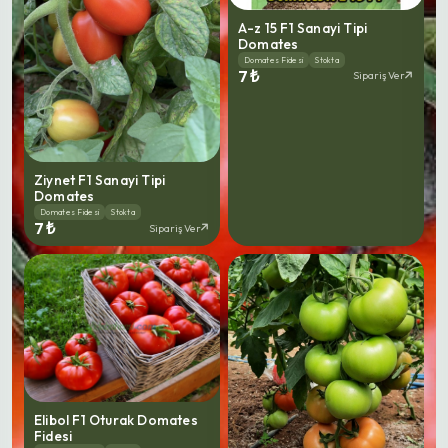
A-z 15 F1 Sanayi Tipi
Domates
Domates Fidesi
Stokta
7 ₺
Sipariş Ver
Ziynet F1 Sanayi Tipi
Domates
Domates Fidesi
Stokta
7 ₺
Sipariş Ver
Elibol F1 Oturak Domates
Fidesi