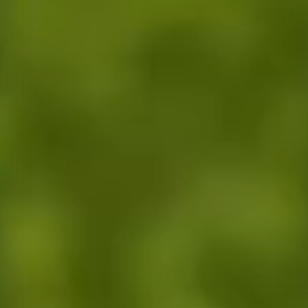
Tarımsal üretim danışmanlığı, doğru ürün seçimi ve ekim teknikleri kon