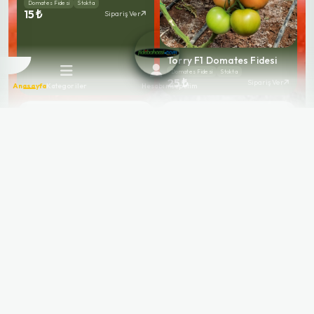
Domates Fidesi
Stokta
15 ₺
Sipariş Ver
Torry F1 Domates Fidesi
Domates Fidesi
Stokta
25 ₺
Sipariş Ver
Anasayfa
Kategoriler
Hesabım
Sepetim
Burhan F1 Sırık Domates
Fidesi
Domates Fidesi
Stokta