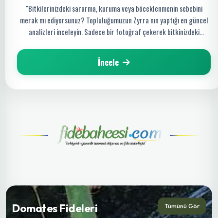
"Bitkilerinizdeki sararma, kuruma veya böceklenmenin sebebini
merak mı ediyorsunuz? Topluluğumuzun Zyrra nın yaptığı en güncel
analizleri inceleyin. Sadece bir fotoğraf çekerek bitkinizdeki
hastalığı saniyeler içinde tespit edin ve organik çözüm yollarını
keşfedin!"
İncele
Domates Fideleri
Tümünü Gör