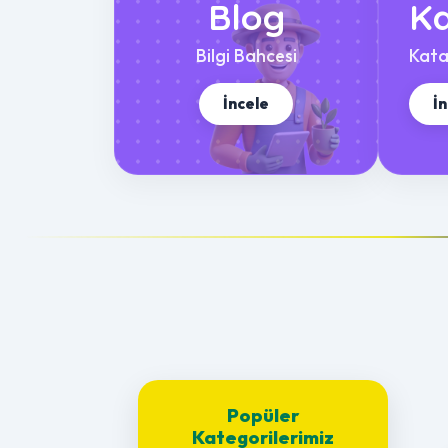
Blog
Ka
Bilgi Bahcesi
Kata
İncele
İ
Popüler
Kategorilerimiz