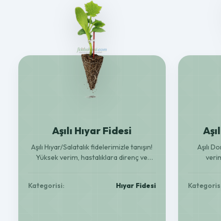
Aşılı Hıyar Fidesi
Aşı
Aşılı Hıyar/Salatalık fidelerimizle tanışın!
Aşılı D
Yüksek verim, hastalıklara direnç ve
verim
güçlü kök yapısı ile bahçenizde bolluk ve
domatesler 
kaliteyi yakalayın. 150 adetlik kolilerle.
Kategorisi:
Hıyar Fidesi
Kategoris