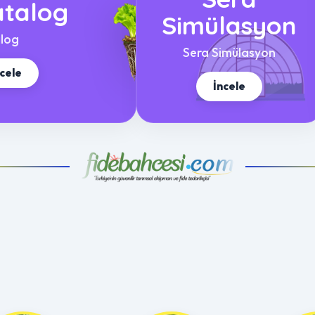
talog
Simülasyon
log
Sera Simülasyon
ncele
İncele