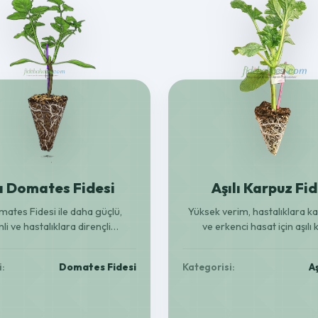
lı Domates Fidesi
Aşılı Karpuz Fid
omates Fidesi ile daha güçlü,
Yüksek verim, hastalıklara ka
li ve hastalıklara dirençli
ve erkenci hasat için aşılı
yetiştirin. Bereketli hasat için
fideleriyle bahçenizi bereket
ideal seçim!
Güçlü kök yapısıyla her topra
i:
Domates Fidesi
Kategorisi:
Aş