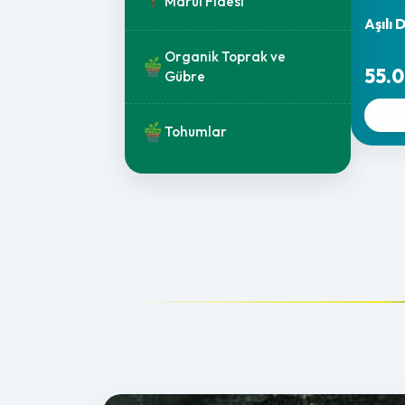
Marul Fidesi
Aşılı
Organik Toprak ve
55.0
Gübre
Tohumlar