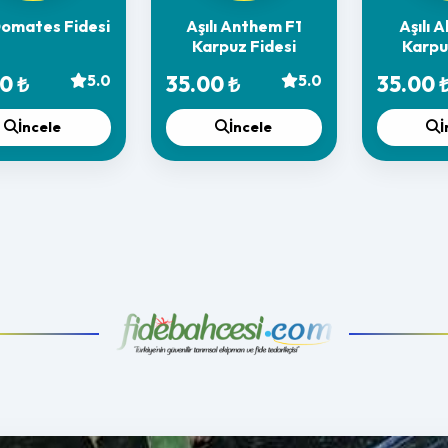
 Domates Fidesi
Aşılı Anthem F1
Aşılı A
Karpuz Fidesi
Karpu
0 ₺
5.0
35.00 ₺
5.0
35.00 
İncele
İncele
İ