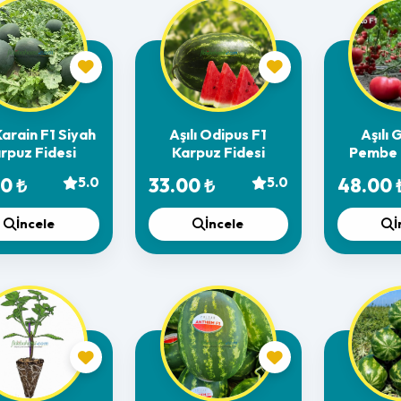
 Karain F1 Siyah
Aşılı Odipus F1
Aşılı 
rpuz Fidesi
Karpuz Fidesi
Pembe
Fi
0 ₺
5.0
33.00 ₺
5.0
48.00 
İncele
İncele
İ