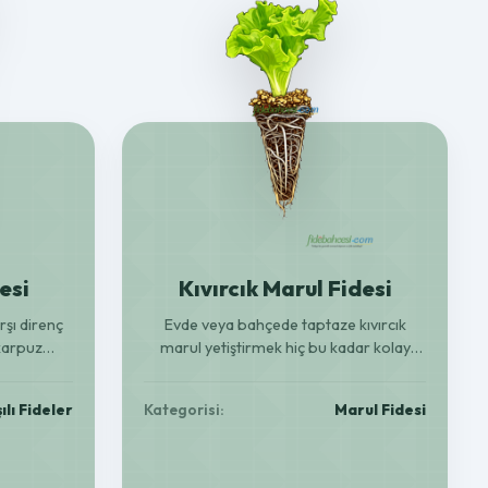
esi
Kıvırcık Marul Fidesi
rşı direnç
Evde veya bahçede taptaze kıvırcık
 karpuz
marul yetiştirmek hiç bu kadar kolay
lendirin!
olmamıştı! Sağlıklı, verimli fidelerle
ğa uyumlu.
sofralarınızı şenlendirin.
ılı Fideler
Kategorisi:
Marul Fidesi