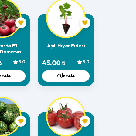
Gusto F1
Aşılı Hıyar Fidesi
 Domates
desi
₺
5.0
45.00 ₺
5.0
ncele
İncele