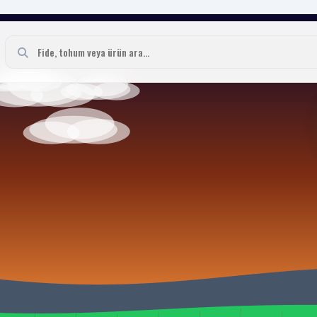
ışı | Tarım Ekipmanları
ları ve güvenilir alışveriş. Fidebahcesi.com Milyonlarca fide, mutlu çiftçile
sek çimlenme oranı ve hastalıklara dayanıklılık önceliğimizdir.
ısı güçlü fidelerimizi keşfedin.
eriyle en kısa sürede adresinize ulaştırılır.
usunda uzman ekibimiz her zaman yanınızda.