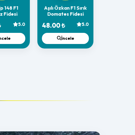
lp 148 F1
Aşılı Özkan F1 Sırık
z Fidesi
Domates Fidesi
₺
5.0
48.00 ₺
5.0
ncele
İncele