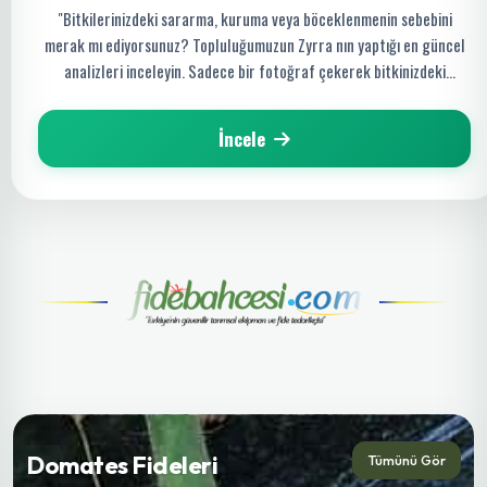
"Bitkilerinizdeki sararma, kuruma veya böceklenmenin sebebini
merak mı ediyorsunuz? Topluluğumuzun Zyrra nın yaptığı en güncel
analizleri inceleyin. Sadece bir fotoğraf çekerek bitkinizdeki
hastalığı saniyeler içinde tespit edin ve organik çözüm yollarını
keşfedin!"
İncele
Domates Fideleri
Tümünü Gör