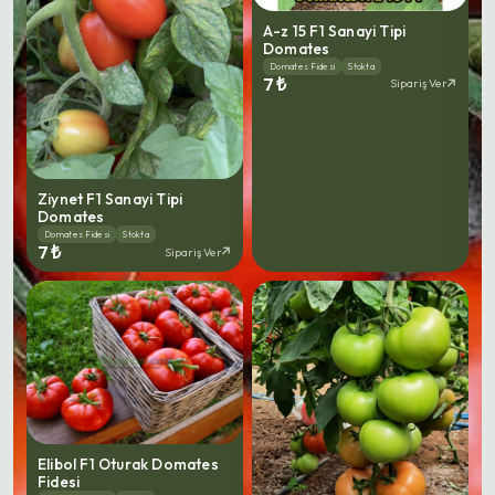
A-z 15 F1 Sanayi Tipi
Domates
Domates Fidesi
Stokta
7 ₺
Sipariş Ver
Ziynet F1 Sanayi Tipi
Domates
Domates Fidesi
Stokta
7 ₺
Sipariş Ver
Elibol F1 Oturak Domates
Fidesi