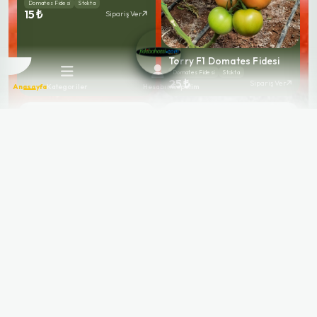
Domates Fidesi
Stokta
15 ₺
Sipariş Ver
Torry F1 Domates Fidesi
Domates Fidesi
Stokta
25 ₺
Sipariş Ver
Anasayfa
Kategoriler
Hesabım
Sepetim
Burhan F1 Sırık Domates
Fidesi
Domates Fidesi
Stokta