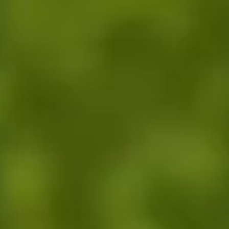
Tarımsal üretim danışmanlığı, doğru ürün seçimi ve ekim teknikleri kon