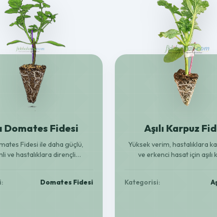
lı Domates Fidesi
Aşılı Karpuz Fid
omates Fidesi ile daha güçlü,
Yüksek verim, hastalıklara ka
li ve hastalıklara dirençli
ve erkenci hasat için aşılı
yetiştirin. Bereketli hasat için
fideleriyle bahçenizi bereket
ideal seçim!
Güçlü kök yapısıyla her topra
i:
Domates Fidesi
Kategorisi:
Aş