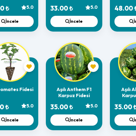
Fi
0 ₺
5.0
33.00 ₺
5.0
48.00 
İncele
İncele
İ
 Domates Fidesi
Aşılı Anthem F1
Aşılı A
Karpuz Fidesi
Karpu
0 ₺
5.0
35.00 ₺
5.0
35.00 
İncele
İncele
İ