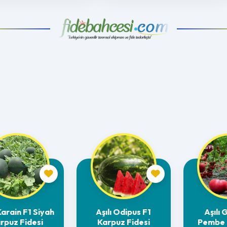
 Karain F1 Siyah
Aşılı Odipus F1
Aşılı 
rpuz Fidesi
Karpuz Fidesi
Pembe