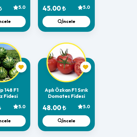
desi
₺
5.0
45.00 ₺
5.0
ncele
İncele
lp 148 F1
Aşılı Özkan F1 Sırık
z Fidesi
Domates Fidesi
₺
5.0
48.00 ₺
5.0
ncele
İncele