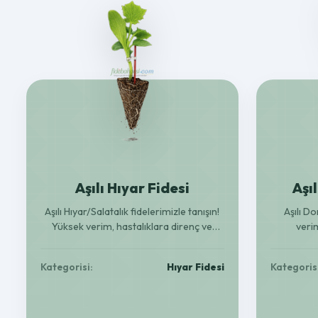
Aşılı Hıyar Fidesi
Aşı
Aşılı Hıyar/Salatalık fidelerimizle tanışın!
Aşılı D
Yüksek verim, hastalıklara direnç ve
verim
güçlü kök yapısı ile bahçenizde bolluk ve
domatesler 
kaliteyi yakalayın. 150 adetlik kolilerle.
Kategorisi:
Hıyar Fidesi
Kategoris