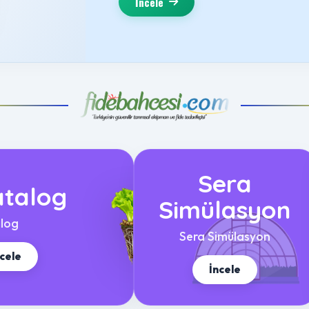
İncele
Sera
talog
Simülasyon
log
Sera Simülasyon
ncele
İncele