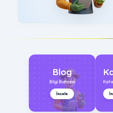
Blog
Ka
Bilgi Bahcesi
Kata
İncele
İ