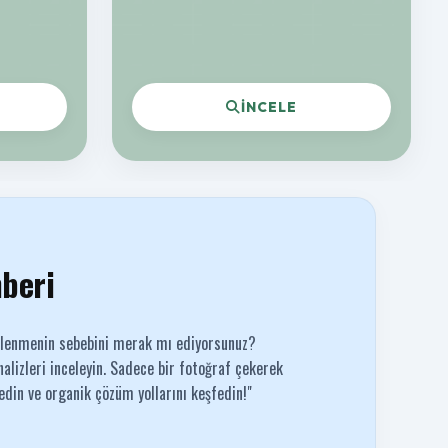
İNCELE
hberi
klenmenin sebebini merak mı ediyorsunuz?
alizleri inceleyin. Sadece bir fotoğraf çekerek
 edin ve organik çözüm yollarını keşfedin!"