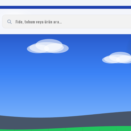
ışı | Tarım Ekipmanları
ları ve güvenilir alışveriş. Fidebahcesi.com Milyonlarca fide, mutlu çiftçile
sek çimlenme oranı ve hastalıklara dayanıklılık önceliğimizdir.
ısı güçlü fidelerimizi keşfedin.
eriyle en kısa sürede adresinize ulaştırılır.
usunda uzman ekibimiz her zaman yanınızda.