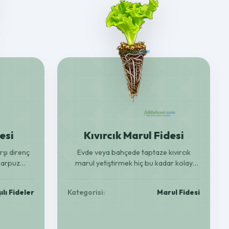
esi
Kıvırcık Marul Fidesi
rşı direnç
Evde veya bahçede taptaze kıvırcık
 karpuz
marul yetiştirmek hiç bu kadar kolay
lendirin!
olmamıştı! Sağlıklı, verimli fidelerle
ğa uyumlu.
sofralarınızı şenlendirin.
ılı Fideler
Kategorisi:
Marul Fidesi