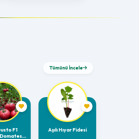
Tümünü İncele
Gusto F1
Aşılı Hıyar Fidesi
 Domates