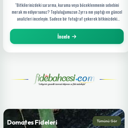
"Bitkilerinizdeki sararma, kuruma veya böceklenmenin sebebini
merak mı ediyorsunuz? Topluluğumuzun Zyrra nın yaptığı en güncel
analizleri inceleyin. Sadece bir fotoğraf çekerek bitkinizdeki
hastalığı saniyeler içinde tespit edin ve organik çözüm yollarını
keşfedin!"
İncele
Domates Fideleri
Tümünü Gör