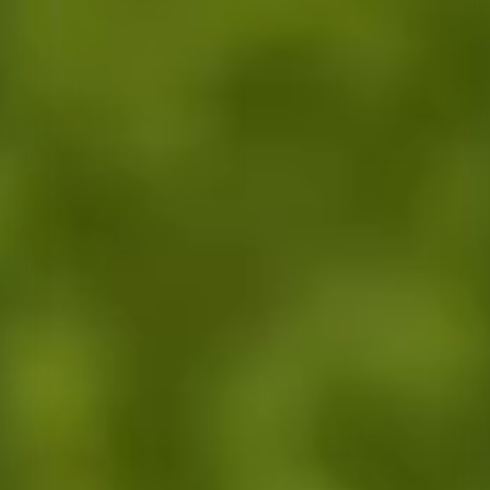
Tarımsal üretim danışmanlığı, doğru ürün seçimi ve ekim teknikleri kon