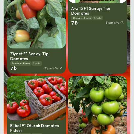
A-z 15 F1 Sanayi Tipi
Domates
Domates Fidesi
Stokta
7 ₺
Sipariş Ver
Ziynet F1 Sanayi Tipi
Domates
Domates Fidesi
Stokta
7 ₺
Sipariş Ver
Elibol F1 Oturak Domates
Fidesi