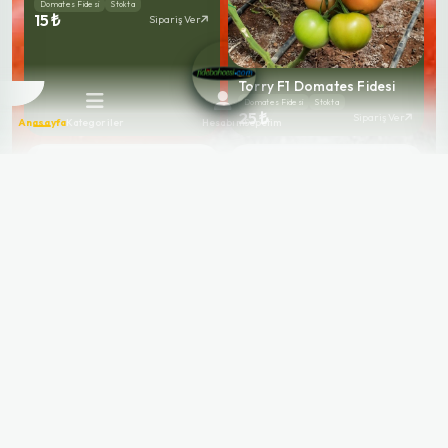
Domates Fidesi
Stokta
15 ₺
Sipariş Ver
Torry F1 Domates Fidesi
Domates Fidesi
Stokta
25 ₺
Sipariş Ver
Anasayfa
Kategoriler
Hesabım
Sepetim
Burhan F1 Sırık Domates
Fidesi
Domates Fidesi
Stokta