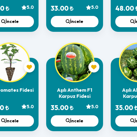
Fi
0 ₺
5.0
33.00 ₺
5.0
48.00 
İncele
İncele
İ
 Domates Fidesi
Aşılı Anthem F1
Aşılı A
Karpuz Fidesi
Karpu
0 ₺
5.0
35.00 ₺
5.0
35.00 
İncele
İncele
İ