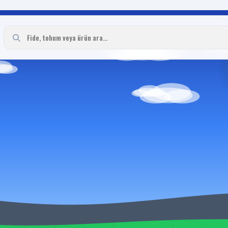
ışı | Tarım Ekipmanları
ları ve güvenilir alışveriş. Fidebahcesi.com Milyonlarca fide, mutlu çiftçile
sek çimlenme oranı ve hastalıklara dayanıklılık önceliğimizdir.
ısı güçlü fidelerimizi keşfedin.
eriyle en kısa sürede adresinize ulaştırılır.
usunda uzman ekibimiz her zaman yanınızda.