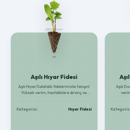
Aşılı Hıyar Fidesi
Aşı
Aşılı Hıyar/Salatalık fidelerimizle tanışın!
Aşılı D
Yüksek verim, hastalıklara direnç ve
verim
güçlü kök yapısı ile bahçenizde bolluk ve
domatesler 
kaliteyi yakalayın. 150 adetlik kolilerle.
Kategorisi:
Hıyar Fidesi
Kategoris