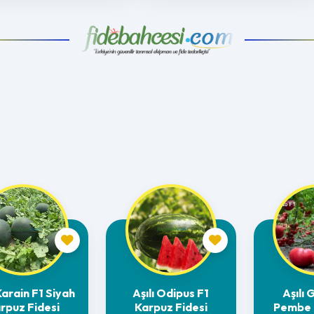
 Karain F1 Siyah
Aşılı Odipus F1
Aşılı 
rpuz Fidesi
Karpuz Fidesi
Pembe