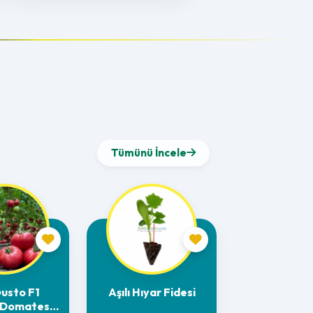
Tümünü İncele
Gusto F1
Aşılı Hıyar Fidesi
 Domates