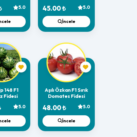
desi
₺
5.0
45.00 ₺
5.0
ncele
İncele
lp 148 F1
Aşılı Özkan F1 Sırık
z Fidesi
Domates Fidesi
₺
5.0
48.00 ₺
5.0
ncele
İncele