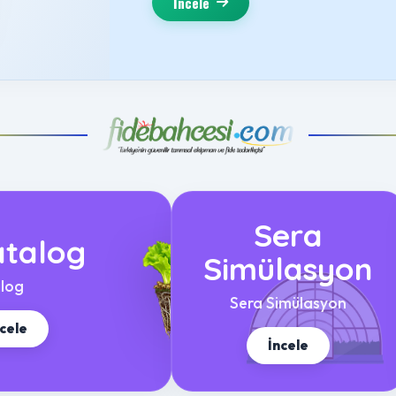
İncele
Sera
talog
Simülasyon
log
Sera Simülasyon
ncele
İncele