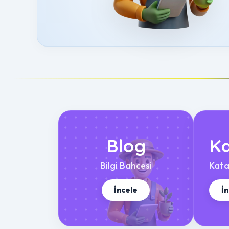
Blog
Ka
Bilgi Bahcesi
Kata
İncele
İ