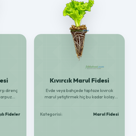
esi
Kıvırcık Marul Fidesi
rşı direnç
Evde veya bahçede taptaze kıvırcık
 karpuz
marul yetiştirmek hiç bu kadar kolay
lendirin!
olmamıştı! Sağlıklı, verimli fidelerle
ğa uyumlu.
sofralarınızı şenlendirin.
ılı Fideler
Kategorisi:
Marul Fidesi