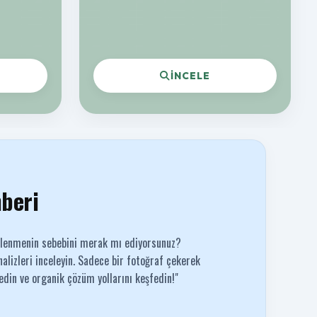
İNCELE
hberi
klenmenin sebebini merak mı ediyorsunuz?
alizleri inceleyin. Sadece bir fotoğraf çekerek
 edin ve organik çözüm yollarını keşfedin!"