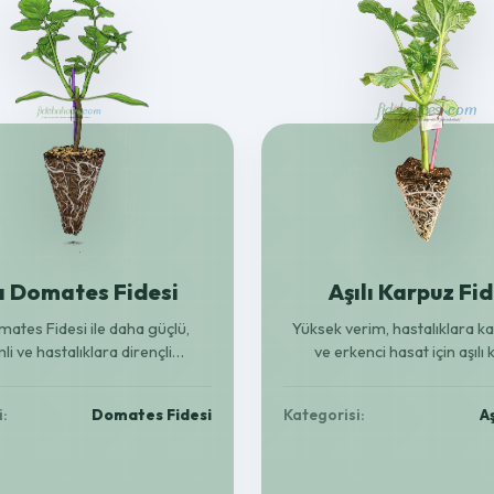
lı Domates Fidesi
Aşılı Karpuz Fid
omates Fidesi ile daha güçlü,
Yüksek verim, hastalıklara ka
li ve hastalıklara dirençli
ve erkenci hasat için aşılı
yetiştirin. Bereketli hasat için
fideleriyle bahçenizi bereket
ideal seçim!
Güçlü kök yapısıyla her topra
i:
Domates Fidesi
Kategorisi:
Aş