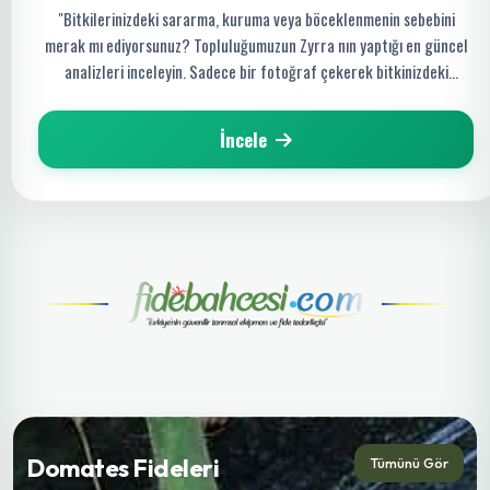
"Bitkilerinizdeki sararma, kuruma veya böceklenmenin sebebini
merak mı ediyorsunuz? Topluluğumuzun Zyrra nın yaptığı en güncel
analizleri inceleyin. Sadece bir fotoğraf çekerek bitkinizdeki
hastalığı saniyeler içinde tespit edin ve organik çözüm yollarını
keşfedin!"
İncele
Domates Fideleri
Tümünü Gör