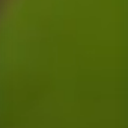
Tarımsal üretim danışmanlığı, doğru ürün seçimi ve ekim teknikleri kon