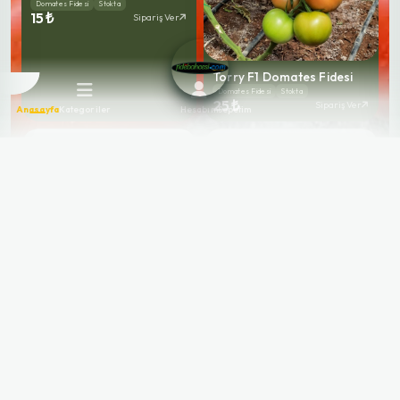
Domates Fidesi
Stokta
15 ₺
Sipariş Ver
Torry F1 Domates Fidesi
Domates Fidesi
Stokta
25 ₺
Sipariş Ver
Anasayfa
Kategoriler
Hesabım
Sepetim
Burhan F1 Sırık Domates
Fidesi
Domates Fidesi
Stokta