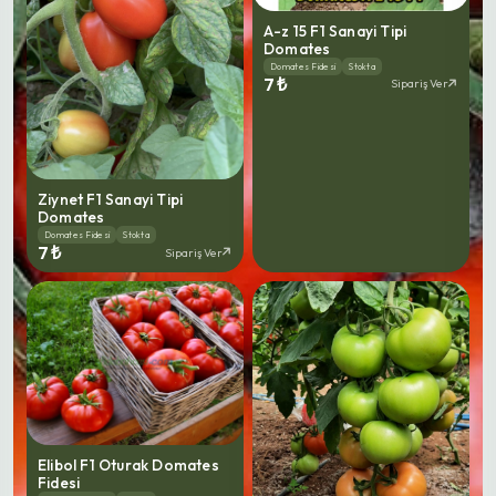
A-z 15 F1 Sanayi Tipi
Domates
Domates Fidesi
Stokta
7 ₺
Sipariş Ver
Ziynet F1 Sanayi Tipi
Domates
Domates Fidesi
Stokta
7 ₺
Sipariş Ver
Elibol F1 Oturak Domates
Fidesi