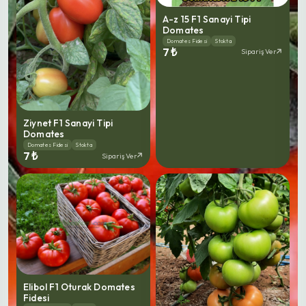
A-z 15 F1 Sanayi Tipi
Domates
Domates Fidesi
Stokta
7 ₺
Sipariş Ver
Ziynet F1 Sanayi Tipi
Domates
Domates Fidesi
Stokta
7 ₺
Sipariş Ver
Elibol F1 Oturak Domates
Fidesi