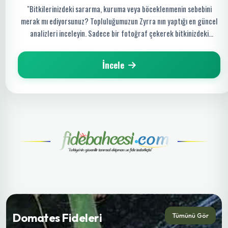
"Bitkilerinizdeki sararma, kuruma veya böceklenmenin sebebini
merak mı ediyorsunuz? Topluluğumuzun Zyrra nın yaptığı en güncel
analizleri inceleyin. Sadece bir fotoğraf çekerek bitkinizdeki
hastalığı saniyeler içinde tespit edin ve organik çözüm yollarını
keşfedin!"
İncele
Domates Fideleri
Tümünü Gör