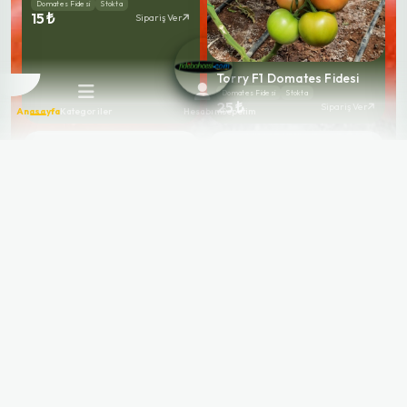
Domates Fidesi
Stokta
15 ₺
Sipariş Ver
Torry F1 Domates Fidesi
Domates Fidesi
Stokta
25 ₺
Sipariş Ver
Anasayfa
Kategoriler
Hesabım
Sepetim
Burhan F1 Sırık Domates
Fidesi
Domates Fidesi
Stokta