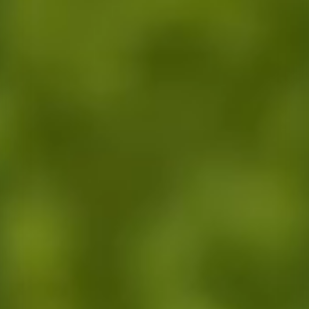
Tarımsal üretim danışmanlığı, doğru ürün seçimi ve ekim teknikleri kon