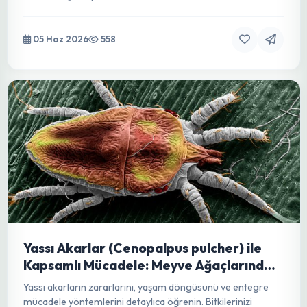
Kavun Yetiştiriciliğinde Külleme Hastalığı:
Kapsamlı Bir Mücadele Rehberi
Kavun küllemesiyle mücadelede uzman yaklaşımlar:
belirtiler, nedenler, önleme ve kontrol yöntemleriyle verimli
bir hasat için kapsamlı rehber.
05 Haz 2026
558