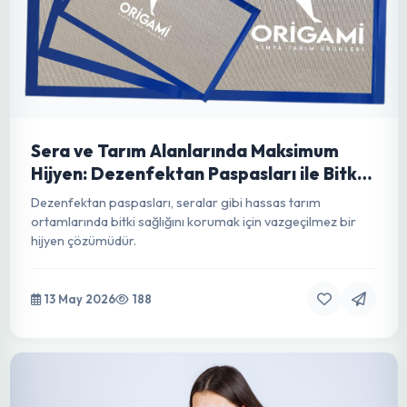
13 May 2026
140
Domates Gövde Klipsi: Modern Tarımda
Verimliliği ve Bitki Sağlığını Yükselten
Vazgeçilmez Bir İnovasyon
Domates gövde klipsleri, vining bitkilerin sağlıklı