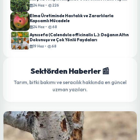
Karpuz Yetiştiriciliğinde Gübreleme Nasıl Yapılır
24 Haz •
226
Elma Üretiminde Hastalık ve Zararlılarla
Kapsamlı Mücadele
24 Haz •
68
Aynısefa (Calendula officinalis L.): Doğanın Altın
Dokunuşu ve Çok Yönlü Faydaları
19 Haz •
68
Sektörden Haberler 📰
Tarım, bitki bakımı ve seracılık hakkında en güncel
uzman yazıları.