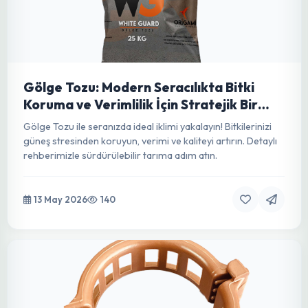
Modern Tarımın Görünmez Kalkanı: Sarı-
Mavi Rulo Tuzaklarla Entegre Zararlı
Yönetimi
Sarı-mavi rulo tuzaklarla zararlı mücadelesi. Kimyasal
kullanmadan bitki koruma, verim artışı ve sürdürülebilir
tarım. Detaylı rehber.