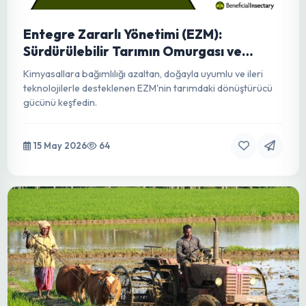
Domates Küllemesi: Leveillula taurica ile
Kapsamlı Mücadele Rehberi
Domates küllemesi (Leveillula taurica) nedir? Belirtileri,
yayılma koşulları ve kültürel, biyolojik, kimyasal mücadele
yöntemleriyle veriminizi koruyun.
15 May 2026
214