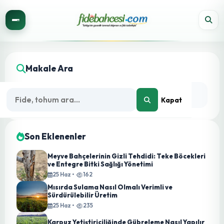
Makale Ara
Kapat
Son Eklenenler
Meyve Bahçelerinin Gizli Tehdidi: Teke Böcekleri
ve Entegre Bitki Sağlığı Yönetimi
25 Haz •
162
Mısırda Sulama Nasıl Olmalı Verimli ve
Sürdürülebilir Üretim
25 Haz •
235