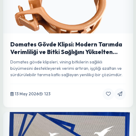
14 May 2026
51
Gölge Tozu: Modern Seracılıkta Bitki
Koruma ve Verimlilik İçin Stratejik Bir
Çözüm
Gölge Tozu ile seranızda ideal iklimi yakalayın! Bitkilerinizi
güneş stresinden koruyun, verimi ve kaliteyi artırın. Detaylı
rehberimizle sürdürülebilir tarıma adım atın.