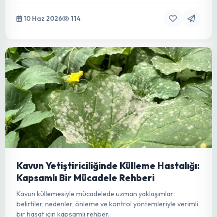
Kara Elmasın Sırrı: Ziraat Mühendisliği
Gözüyle Trüf Mantarı Yetiştiriciliği ve
Ekolojisi
Trüf mantarı, gastronomik değeri ve karmaşık ekolojisiyle
dikkat çeken, toprak altında büyüyen eşsiz bir mantardır.
Modern tarım teknikleriyle yetiştiriciliği mümkün.
10 Haz 2026
114