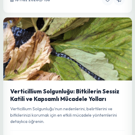
Yapraklardaki Gizemli Kabarcıklar:
Eriophyid Akarları ve Gal Oluşumu
Yapraklardaki kabarcıkların sırrını çözün! Eriophyid akarları,
gal oluşumu, bitki sağlığı üzerindeki etkileri ve mücadele
yöntemleri hakkında detaylı rehber.
18 Haz 2026
158