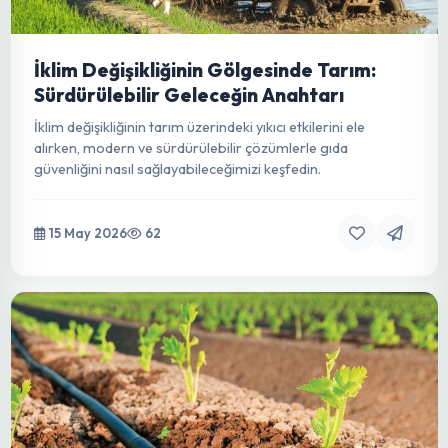
Entegre Zararlı Yönetimi (EZM):
Sürdürülebilir Tarımın Omurgası ve
Geleceğin Anahtarı
Kimyasallara bağımlılığı azaltan, doğayla uyumlu ve ileri
teknolojilerle desteklenen EZM'nin tarımdaki dönüştürücü
gücünü keşfedin.
15 May 2026
64