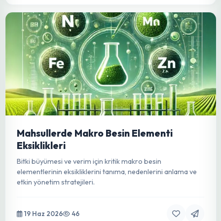
capitata): Meyve Bahçelerinin Gizli
Düşmanı
Akdeniz Meyve Sineği'nin biyolojisi, neden olduğu zararlar
ve entegre mücadele yöntemleri hakkında kapsamlı bir
rehber. Bahçelerinizi koruyun!
19 Haz 2026
325