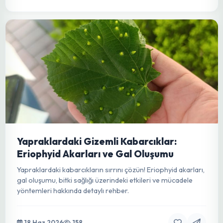
Ceviz Bahçelerinde Antraknoz Tehdidi
Ceviz antraknozu, yağışlı dönemlerin ardından sıkça
görülen ve verimi düşüren ciddi bir hastalıktır. Erken teşhis
ve entegre mücadele yöntemleriyle bahçenizi koruyun.
18 Haz 2026
185