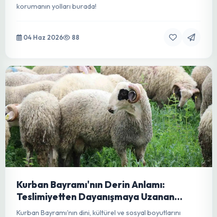
Yassı Akarlar (Cenopalpus pulcher) ile
Kapsamlı Mücadele: Meyve Ağaçlarından
Süs Bitkilerine Tam Kontrol
Yassı akarların zararlarını, yaşam döngüsünü ve entegre
mücadele yöntemlerini detaylıca öğrenin. Bitkilerinizi
korumanın yolları burada!
04 Haz 2026
88