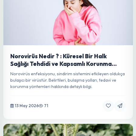
büyümesini destekleyerek verimi artıran, işçiliği azaltan ve
sürdürülebilir tarıma katkı sağlayan yenilikçi bir çözümdür.
13 May 2026
123
Sera ve Tarım Alanlarında Maksimum
Hijyen: Dezenfektan Paspasları ile Bitki