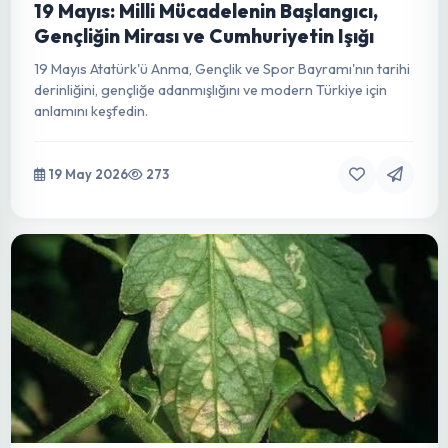
Nesil Kalkan ve Bitki Sağlığına Devrimci
Yaklaşım
HPA Plus, hızlandırılmış hidrojen peroksit teknolojisiyle
tarımda bakteri, mantar ve virüslere karşı devrimci bir
geniş spektrumlu dezenfektandır. Çevre dostu ve direnç
kırmada etkili.
20 May 2026
228