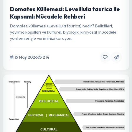
19 Mayıs: Milli Mücadelenin Başlangıcı,
Gençliğin Mirası ve Cumhuriyetin Işığı
19 Mayıs Atatürk'ü Anma, Gençlik ve Spor Bayramı'nın tarihi
derinliğini, gençliğe adanmışlığını ve modern Türkiye için
anlamını keşfedin.
19 May 2026
273