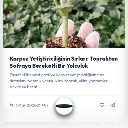
Sağlığını Koruma Rehberi
Dezenfektan paspasları, seralar gibi hassas tarım
ortamlarında bitki sağlığını korumak için vazgeçilmez bir
hijyen çözümüdür.
13 May 2026
188