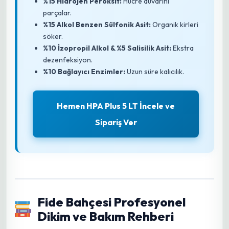
%15 Hidrojen Peroksit:
Hücre duvarını
parçalar.
%15 Alkol Benzen Sülfonik Asit:
Organik kirleri
söker.
%10 İzopropil Alkol & %5 Salisilik Asit:
Ekstra
dezenfeksiyon.
%10 Bağlayıcı Enzimler:
Uzun süre kalıcılık.
Hemen HPA Plus 5 LT İncele ve
Sipariş Ver
Fide Bahçesi Profesyonel
Dikim ve Bakım Rehberi