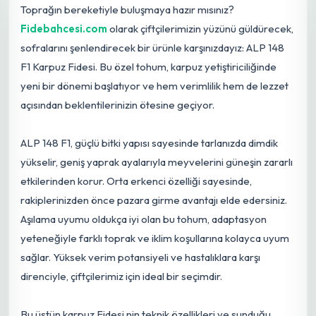
Toprağın bereketiyle buluşmaya hazır mısınız?
Fidebahcesi.com
olarak çiftçilerimizin yüzünü güldürecek,
sofralarını şenlendirecek bir ürünle karşınızdayız: ALP 148
F1 Karpuz Fidesi. Bu özel tohum, karpuz yetiştiriciliğinde
yeni bir dönemi başlatıyor ve hem verimlilik hem de lezzet
açısından beklentilerinizin ötesine geçiyor.
ALP 148 F1, güçlü bitki yapısı sayesinde tarlanızda dimdik
yükselir, geniş yaprak ayalarıyla meyvelerini güneşin zararlı
etkilerinden korur. Orta erkenci özelliği sayesinde,
rakiplerinizden önce pazara girme avantajı elde edersiniz.
Aşılama uyumu oldukça iyi olan bu tohum, adaptasyon
yeteneğiyle farklı toprak ve iklim koşullarına kolayca uyum
sağlar.
Yüksek
verim potansiyeli ve hastalıklara karşı
direnciyle, çiftçilerimiz
için
ideal bir seçimdir.
Bu üstün karpuz Fidesi nin teknik özellikleri ve sunduğu