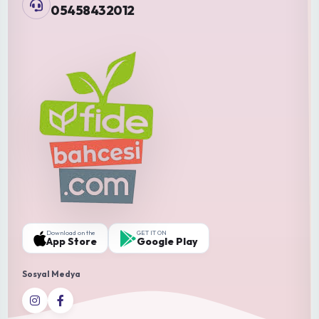
05458432012
Download on the
GET IT ON
App Store
Google Play
Sosyal Medya