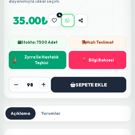
dayanımıyla ideal seçim.
4
35.00₺
Stokta: 7500 Adet
Hızlı Teslimat
Zyrra İle Hastalık
Bilgi Bahcesi
Teşhisi
SEPETE EKLE
Açıklama
Yorumlar