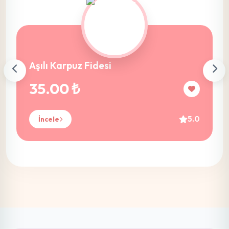
Aşılı Karpuz Fidesi
35.00 ₺
5.0
İncele