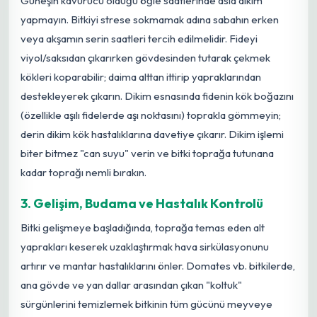
Güneşin kavurucu olduğu öğle saatlerinde asla dikim
yapmayın. Bitkiyi strese sokmamak adına sabahın erken
veya akşamın serin saatleri tercih edilmelidir. Fideyi
viyol/saksıdan çıkarırken gövdesinden tutarak çekmek
kökleri koparabilir; daima alttan ittirip yapraklarından
destekleyerek çıkarın. Dikim esnasında fidenin kök boğazını
(özellikle aşılı fidelerde aşı noktasını) toprakla gömmeyin;
derin dikim kök hastalıklarına davetiye çıkarır. Dikim işlemi
biter bitmez "can suyu" verin ve bitki toprağa tutunana
kadar toprağı nemli bırakın.
3. Gelişim, Budama ve Hastalık Kontrolü
Bitki gelişmeye başladığında, toprağa temas eden alt
yaprakları keserek uzaklaştırmak hava sirkülasyonunu
artırır ve mantar hastalıklarını önler. Domates vb. bitkilerde,
ana gövde ve yan dallar arasından çıkan "koltuk"
sürgünlerini temizlemek bitkinin tüm gücünü meyveye