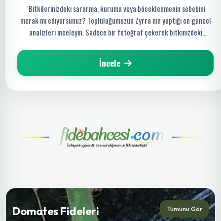
"Bitkilerinizdeki sararma, kuruma veya böceklenmenin sebebini
merak mı ediyorsunuz? Topluluğumuzun Zyrra nın yaptığı en güncel
analizleri inceleyin. Sadece bir fotoğraf çekerek bitkinizdeki
hastalığı saniyeler içinde tespit edin ve organik çözüm yollarını
keşfedin!"
İncele
Domates Fideleri
Tümünü Gör