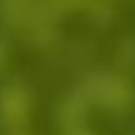
Tarımsal üretim danışmanlığı, doğru ürün seçimi ve ekim teknikleri kon