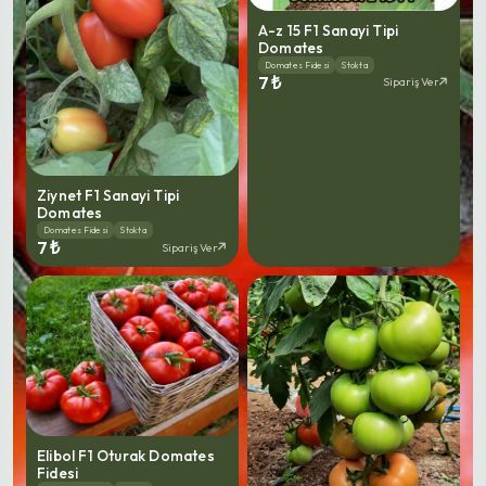
A-z 15 F1 Sanayi Tipi
Domates
Domates Fidesi
Stokta
7 ₺
Sipariş Ver
Ziynet F1 Sanayi Tipi
Domates
Domates Fidesi
Stokta
7 ₺
Sipariş Ver
Elibol F1 Oturak Domates
Fidesi