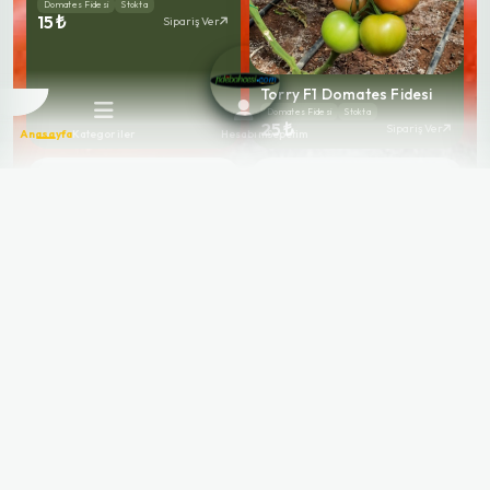
Domates Fidesi
Stokta
15 ₺
Sipariş Ver
Torry F1 Domates Fidesi
Domates Fidesi
Stokta
25 ₺
Sipariş Ver
Anasayfa
Kategoriler
Hesabım
Sepetim
Burhan F1 Sırık Domates
Fidesi
Domates Fidesi
Stokta