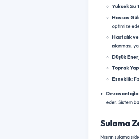
3. Damla 
Günümüzde mı
düşük basınç
Avantajları
Yüksek S
Hassas 
optimize 
Hastalık
ıslanması,
Düşük En
Toprak Y
Esneklik