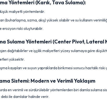
 Uygulanan Sulama Yöntemleri ve 
e kullanılan çeşitli sulama yöntemleri bulunmaktadır. Her yöntem
ulama Yöntemleri (Karık, Tava Sulama):
e düşük maliyetli yöntemlerdir.
ıpları (buharlaşma, sızma, akış) yüksek olabilir ve su kullanım ver
erde erozyon riski oluşturabilir.
lama Sulama Yöntemleri (Center Pivot, Lat
mojen dağıtabilirler ve işçilik maliyetleri yüzey sulamaya göre 
aliyetleri yüksektir.
rlaşma kayıpları ve suyun yapraklarda birikmesi sonucu hastalık 