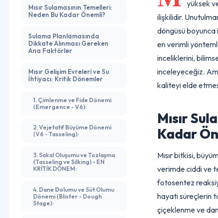
M
ısır, 
yüksek
Mısır Sulamasının Temelleri:
Neden Bu Kadar Önemli?
ilişkilidir. Un
döngüsü boyun
Sulama Planlamasında
Dikkate Alınması Gereken
en verimli yönt
Ana Faktörler
inceliklerini, b
inceleyeceğiz. 
Mısır Gelişim Evreleri ve Su
İhtiyacı: Kritik Dönemler
kaliteyi elde e
1. Çimlenme ve Fide Dönemi
(Emergence - V6):
Mısır S
2. Vejetatif Büyüme Dönemi
Kadar 
(V6 - Tasseling):
Mısır bitkisi, 
3. Sakal Oluşumu ve Tozlaşma
(Tasseling ve Silking) - EN
verimde ciddi v
KRİTİK DÖNEM:
fotosentez reak
4. Dane Dolumu ve Süt Olumu
hayati süreçler
Dönemi (Blister - Dough