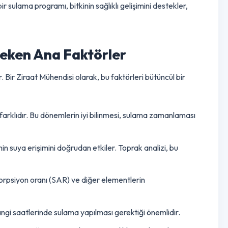
 nedenle, mısırda sulama, üretim sürecinin en kritik
anmış bir sulama programı, bitkinin sağlıklı gelişimini destekler,
 Gereken Ana Faktörler
ündür. Bir Ziraat Mühendisi olarak, bu faktörleri bütüncül bir
htiyacı farklıdır. Bu dönemlerin iyi bilinmesi, sulama zamanlamas
 ve bitkinin suya erişimini doğrudan etkiler. Toprak analizi, bu
um adsorpsiyon oranı (SAR) ve diğer elementlerin