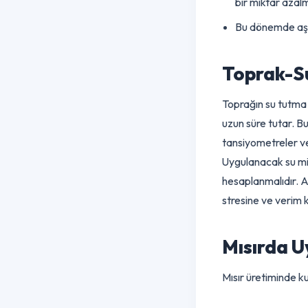
5. Hamur 
Danelerin se
bir miktar az
Bu dönemde aş
Toprak-S
Toprağın su tut
uzun süre tutar
tansiyometreler
Uygulanacak su 
hesaplanmalıdır
stresine ve ver