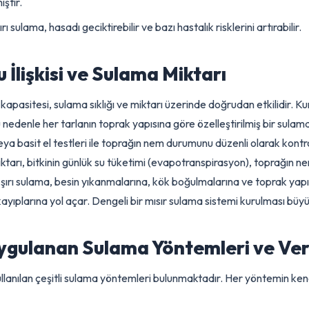
ve Sertleşme Dönemi (Dent Stage):
rtleşmeye başladığı, nişasta birikiminin devam ettiği dönemdir.
almıştır.
ırı sulama, hasadı geciktirebilir ve bazı hastalık risklerini artıra
u İlişkisi ve Sulama Miktarı
ma kapasitesi, sulama sıklığı ve miktarı üzerinde doğrudan etkili
. Bu nedenle her tarlanın toprak yapısına göre özelleştirilmiş bi
 veya basit el testleri ile toprağın nem durumunu düzenli olarak
miktarı, bitkinin günlük su tüketimi (evapotranspirasyon), topra
. Aşırı sulama, besin yıkanmalarına, kök boğulmalarına ve topr
im kayıplarına yol açar. Dengeli bir mısır sulama sistemi kurulm