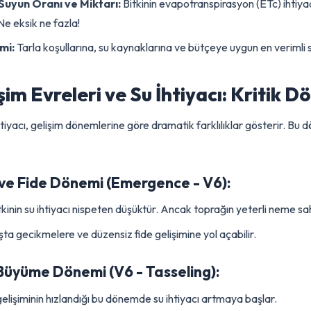
ları, bitki sağlığı ve toprak yapısı üzerinde belirleyici rol oynar
manı:
Bitkinin en çok suya ihtiyaç duyduğu kritik dönemler ve g
k Suyun Oranı ve Miktarı:
Bitkinin evapotranspirasyon (ETc) 
ir. Ne eksik ne fazla!
ntemi:
Tarla koşullarına, su kaynaklarına ve bütçeye uygun en v
lişim Evreleri ve Su İhtiyacı: Kri
n su ihtiyacı, gelişim dönemlerine göre dramatik farklılıklar gös
me ve Fide Dönemi (Emergence - V6):
itkinin su ihtiyacı nispeten düşüktür. Ancak toprağın yeterli nem
 çıkışta gecikmelere ve düzensiz
fide
gelişimine yol açabilir.