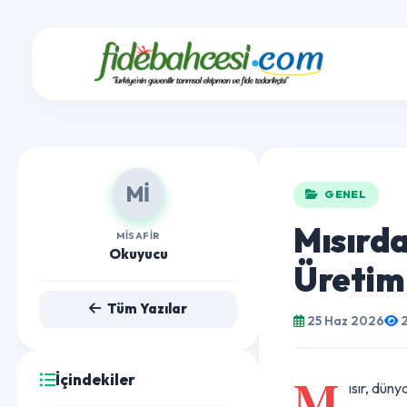
Mİ
GENEL
Mısırd
MISAFIR
Okuyucu
Üreti
Tüm Yazılar
25 Haz 2026
İçindekiler