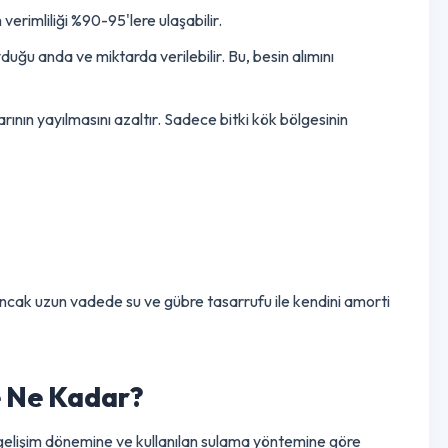
ma sistemidir. Bu sistem, suyu doğrudan bitkinin kök bölgesine
anım verimliliği %90-95'lere ulaşabilir.
tiyaç duyduğu anda ve miktarda verilebilir. Bu, besin
alımını
alıklarının yayılmasını azaltır. Sadece bitki kök bölgesinin
şüktür.