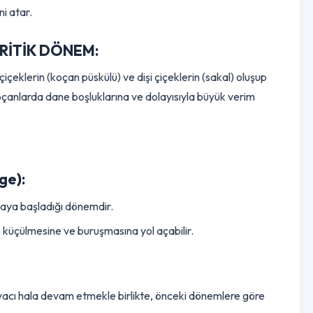
 temelini atar.
 - EN KRİTİK DÖNEM:
rkek çiçeklerin (koçan püskülü) ve dişi çiçeklerin (sakal) oluşu
yerek koçanlarda dane boşluklarına ve dolayısıyla büyük verim
alır.
 Stage):
yla dolmaya başladığı dönemdir.
danelerin küçülmesine ve buruşmasına yol açabilir.