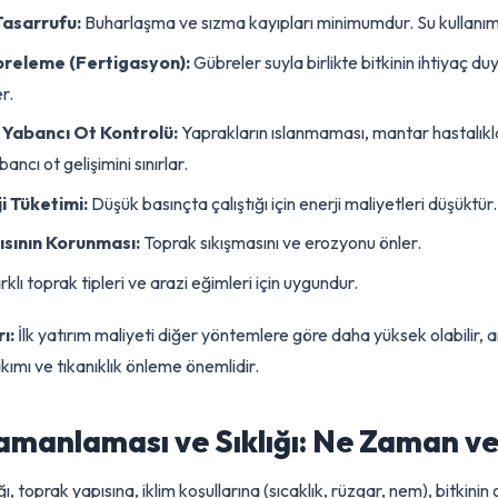
Sulama Sistemi: Modern ve Verimli Yaklaşım
sırda en verimli ve sürdürülebilir yöntemlerden biri damla sula
 ve debi ile damlalar halinde verir.
:
u Tasarrufu:
Buharlaşma ve sızma kayıpları minimumdur. Su kull
Gübreleme (Fertigasyon):
Gübreler suyla birlikte bitkinin ih
eder.
 ve Yabancı Ot Kontrolü:
Yaprakların ıslanmaması, mantar hast
 yabancı ot gelişimini sınırlar.
erji Tüketimi:
Düşük basınçta çalıştığı için enerji maliyetleri dü
apısının Korunması:
Toprak sıkışmasını ve erozyonu önler.
:
Farklı toprak tipleri ve arazi eğimleri için uygundur.