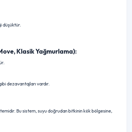
Verimlilik
in kendine özgü avantajları ve dezavantajları vardır:
imliliği düşüktür.
eral Move, Klasik Yağmurlama):
düşüktür.
riski gibi dezavantajları vardır.