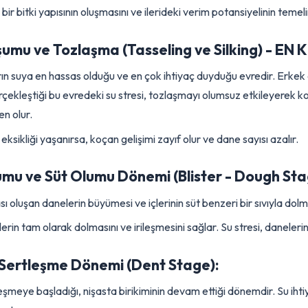
if Büyüme Dönemi (V6 - Tasseling):
p gelişiminin hızlandığı bu dönemde su ihtiyacı artmaya başlar.
üçlü bir bitki yapısının oluşmasını ve ilerideki verim potansiyelinin
luşumu ve Tozlaşma (Tasseling ve Silking)
sırın suya en hassas olduğu ve en çok ihtiyaç duyduğu evredir. E
gerçekleştiği bu evredeki su stresi, tozlaşmayı olumsuz etkile
neden olur.
u eksikliği yaşanırsa, koçan gelişimi zayıf olur ve dane sayısı az
olumu ve Süt Olumu Dönemi (Blister - Dough
rası oluşan danelerin büyümesi ve içlerinin süt benzeri bir sıvı
danelerin tam olarak dolmasını ve irileşmesini sağlar. Su stresi, 