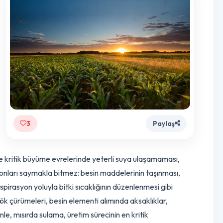
,
iyle
 ve
tüm
3
Paylaş
 Özellikle kritik büyüme evrelerinde yeterli suya ulaşamaması,
i fonksiyonları saymakla bitmez: besin maddelerinin taşınması,
 transpirasyon yoluyla bitki sıcaklığının düzenlenmesi gibi
ama; kök çürümeleri, besin elementi alımında aksaklıklar,