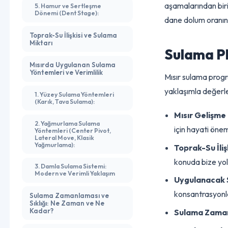
Stage):
çiçeklenme ve d
aşamalarından bi
5. Hamur ve Sertleşme
Dönemi (Dent Stage):
dane dolum oranı
Toprak-Su İlişkisi ve Sulama
Miktarı
Sulama 
Mısırda Uygulanan Sulama
Yöntemleri ve Verimlilik
Mısır sulama pr
yaklaşımla değ
1. Yüzey Sulama Yöntemleri
(Karık, Tava Sulama):
Mısır Gelişm
2. Yağmurlama Sulama
için hayati 
Yöntemleri (Center Pivot,
Lateral Move, Klasik
Yağmurlama):
Toprak-Su İ
konuda bize 
3. Damla Sulama Sistemi:
Modern ve Verimli Yaklaşım
Uygulanaca