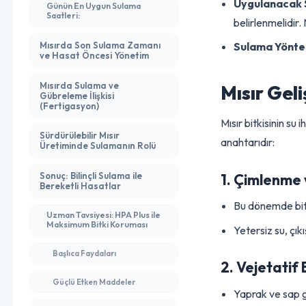
konsantrasyon
Sulama Zamanlaması ve
Sıklığı: Ne Zaman ve Ne
Kadar?
Sulama Za
Uygulanaca
Günün En Uygun Sulama
Saatleri:
belirlenmelid
Mısırda Son Sulama Zamanı
Sulama Yö
ve Hasat Öncesi Yönetim
Mısırda Sulama ve
Mısır Ge
Gübreleme İlişkisi
(Fertigasyon)
Mısır bitkisini
Sürdürülebilir Mısır
anahtarıdır:
Üretiminde Sulamanın Rolü
Sonuç: Bilinçli Sulama ile
1. Çimlen
Bereketli Hasatlar
Bu dönemde b
Uzman Tavsiyesi: HPA Plus ile
Maksimum Bitki Koruması
Yetersiz su,