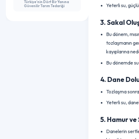
Başlıca Faydaları
2. Vejetat
Güçlü Etken Maddeler
Yaprak ve sa
Türkiye’nin Dört Bir Yanına
Yeterli su, g
Güvenilir Tarım Tedariği
3. Sakal O
Bu dönem, mı
tozlaşmanın 
kayıplarına 
Bu dönemde s
4. Dane D
Tozlaşma son
Yeterli su, 