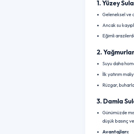
Mısırda
Mısır üretimind
1. Yüzey S
Geleneksel v
Ancak su kay
Eğimli arazil
2. Yağmur
Suyu daha ho
İlk yatırım m
Rüzgar, buha