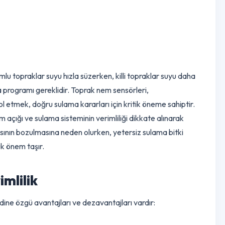
 Su ihtiyacı hala devam etmekle birlikte, önceki dönemlere göre
bilir.
dir. Kumlu topraklar suyu hızla süzerken, killi topraklar suyu da
r sulama
programı
gereklidir. Toprak nem sensörleri,
 kontrol etmek, doğru sulama kararları için kritik öneme sahipti
ğın nem açığı ve sulama sisteminin verimliliği dikkate alınarak
ak yapısının bozulmasına neden olurken, yetersiz sulama bitki
ası büyük önem taşır.