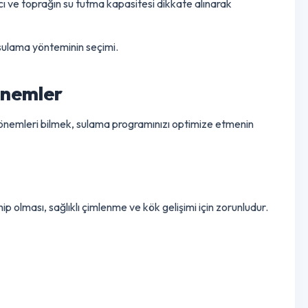
.
ünün hangi saatlerinde sulama yapılması gerektiği önemlidir.
ihtiyacı ve toprağın su tutma kapasitesi dikkate alınarak
erimli sulama yönteminin seçimi.
tik Dönemler
terir. Bu dönemleri bilmek, sulama programınızı optimize etmenin
e sahip olması, sağlıklı çimlenme ve kök gelişimi için zorunludu