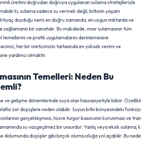
dünya genelinde gıda ve yem sanayinin temel taşlarından biri olup
 verimli üretimi doğrudan doğruya uygulanan sulama stratejiler
utulmamalıdır ki, sulama sadece su vermek değil, bitkinin yaşam
ca ihtiyaç duyduğu nemi en doğru zamanda, en uygun miktarda
emle sağlamanın bir sanatıdır. Bu makalede, mısır sulamasının 
ilimsel temellerini ve pratik uygulamalarını derinlemesine
Amacımız, her bir üreticimizin tarlasında en yüksek verimi ve
tmesine yardımcı olmaktır.
ulamasının Temelleri: Neden Bu
Önemli?
büyüme ve gelişme dönemlerinde suya olan hassasiyetiyle bilinir.
e telafisi zor düşüşlere neden olabilir. Suyun bitki bünyesindek
siyonlarının gerçekleşmesi, hücre turgor basıncının korunması ve
in tamamında su vazgeçilmez bir unsurdur. Yanlış veya eksik sul