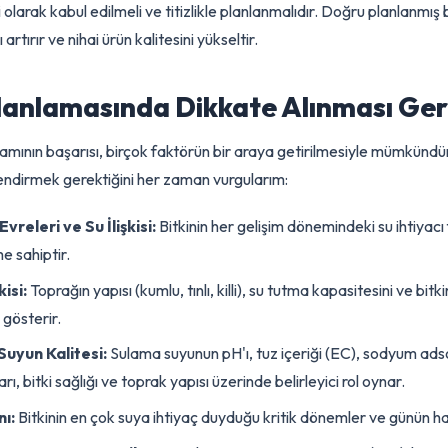
ane dolumunda düşüşler gibi birçok olumsuzluğa yol açabilir. Bu
ri olarak kabul edilmeli ve titizlikle planlanmalıdır. Doğru planl
nı artırır ve nihai ürün kalitesini yükseltir.
Planlamasında Dikkate Alınması
ogramının başarısı, birçok faktörün bir araya getirilmesiyle mümk
erlendirmek gerektiğini her zaman vurgularım:
e Evreleri ve Su İlişkisi:
Bitkinin her gelişim dönemindeki su i
öneme sahiptir.
lişkisi:
Toprağın yapısı (kumlu, tınlı, killi), su tutma kapasitesini
yol gösterir.
k Suyun Kalitesi:
Sulama suyunun pH'ı, tuz içeriği (EC), sody