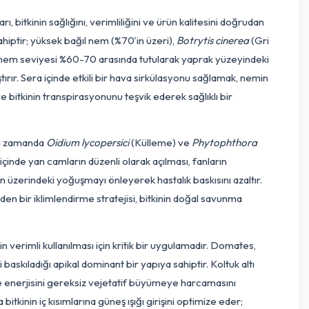
ığı ve çiçek tozu çimlenmesi için gereklidir.
zleri ve bitki doku analizleri sonuçlarına dayanarak, bitkinin iht
u, amonyum azotu), doğru zamanda (farklı gelişim evrelerind
Bu analitik yaklaşım, besin dengesizliklerini önleyerek bitki ver
 de minimize eder.
ama
 uygulamaları, bitkinin sağlığını, verimliliğini ve ürün kalites
ayati öneme sahiptir; yüksek bağıl nem (%70'in üzeri),
Botrytis
uşturur. Optimal nem seviyesi %60-70 arasında tutularak yaprak
mesini zorlaştırır. Sera içinde etkili bir hava sirkülasyonu sağ
nı engeller ve bitkinin transpirasyonunu teşvik ederek sağlıklı
kları değil, aynı zamanda
Oidium lycopersici
(Külleme) ve
Phyt