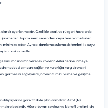
ürekli ancak aşırı
0
sitesinde
iz kalmamasını
koşullar yaratır
in hazırlar.
asına,
 neden olur.
 göre dinamik olarak ayarlanmalıdır. Özellikle sıcak ve rüzgarl
tiyaç duymasına işaret eder. Toprak nem sensörleri veya tensi
şırı sulama riskini minimize eder. Ayrıca, damlama sulama sistem
alıklarının yayılma riskini azaltır.
atmanının hafifçe kurumasına izin vererek köklerin daha derin
minden su ve besin maddesi almasını sağlar ve kuraklığa karşı di
sini ve optimal işlev görmesini sağlayarak, bitkinin tüm büyüme 