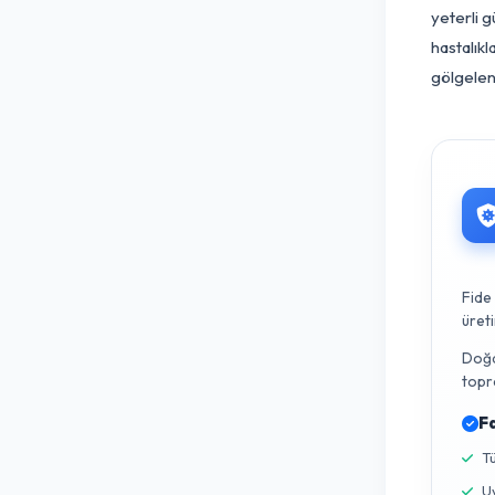
in
ku
Ay
me
Bu
an
sü
en
ye
ha
gö