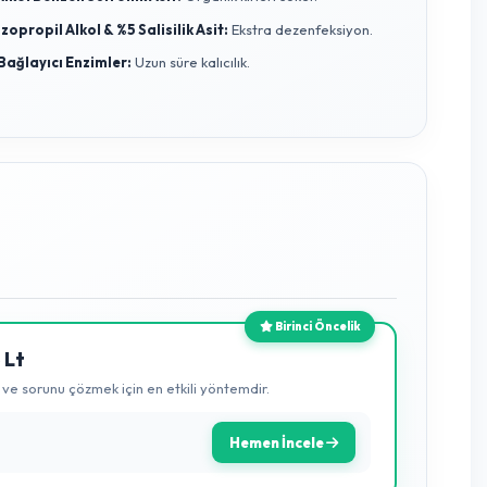
hlike, toprak ve sera yüzeylerinden bulaşan patojenlerdir. Müşterile
 ve Yüzey Dezenfektanı
kullanmalarını şiddetle tavsiye ediyoruz
, kullanımdan sonra sadece su ve oksijene dönüşür; bitkinize ve
Güçlü Etken Maddeler
%15 Hidrojen Peroksit:
Hücre duvarını parçalar.
zak
%15 Alkol Benzen Sülfonik Asit:
Organik kirleri söker.
%10 İzopropil Alkol & %5 Salisilik Asit:
Ekstra dezenfeks
%10 Bağlayıcı Enzimler:
Uzun süre kalıcılık.