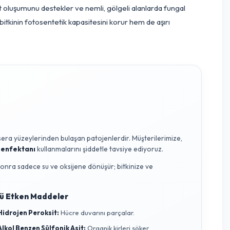
i artırır. Sera içinde yan camların düzenli olarak açılması, fanla
şması, bitkilerin üzerindeki yoğuşmayı önleyerek hastalık baskısı
erini minimize eden bir iklimlendirme stratejisi, bitkinin doğal 
ki enerjisinin verimli kullanılması için kritik bir uygulamadır
i) gelişimini baskıladığı apikal dominant bir yapıya sahiptir. Ko
 maddelerini ve enerjisini gereksiz vejetatif büyümeye harcam
 zamanda bitkinin iç kısımlarına güneş ışığı girişini optimize
iyi renk ve tat oluşumunu destekler ve nemli, gölgeli alanlard
reltilmesi, hem bitkinin fotosentetik kapasitesini korur hem de aş
unar.