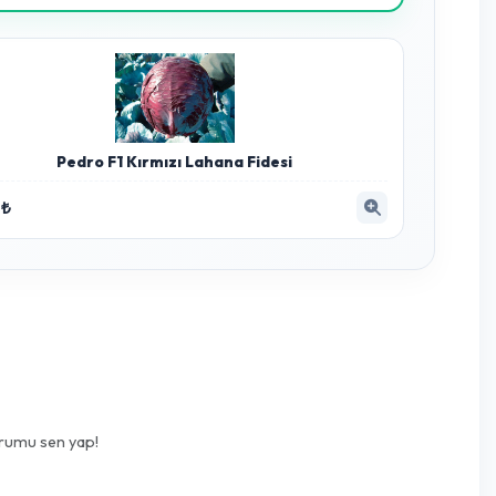
eler
Birinci Önc
nfektanı 5 Lt
irencini artırmak ve sorunu çözmek için en etkili yöntemdir.
Hemen İncele