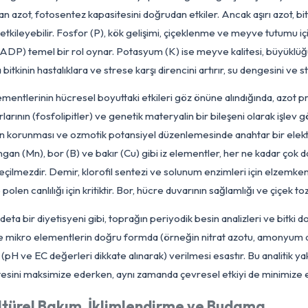
reçlerini olumlu yönde etkiler.
Analitik Gübreleme ve Besin Rejimi
matesin analitik gübreleme rejimi, bitkinin her gelişim evresinde
ellikle vegetatif büyüme döneminde yaprak ve gövde gelişimi iç
zem olan azot, fotosentez kapasitesini doğrudan etkiler. Ancak a
umsuz etkileyebilir. Fosfor (P), kök gelişimi, çiçeklenme ve m
TP ve ADP) temel bir rol oynar. Potasyum (K) ise meyve kalitesi
manda bitkinin hastalıklara ve strese karşı direncini artırır, su
sin elementlerinin hücresel boyuttaki etkileri göz önüne alındı
cre zarlarının (fosfolipitler) ve genetik materyalin bir bileşen
sıncının korunması ve ozmotik potansiyel düzenlemesinde anahta
n), mangan (Mn), bor (B) ve bakır (Cu) gibi iz elementler, her n
in vazgeçilmezdir. Demir, klorofil sentezi ve solunum enzimler