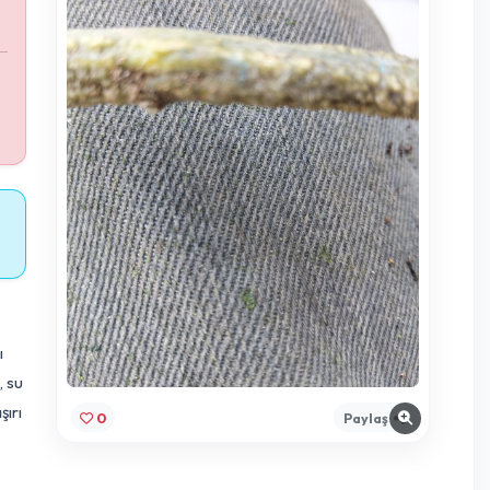
lıyı teşhis
yan dalı veya
e yeniden
türü için ileri
tkinin sağlıklı
l kök gelişimi, su