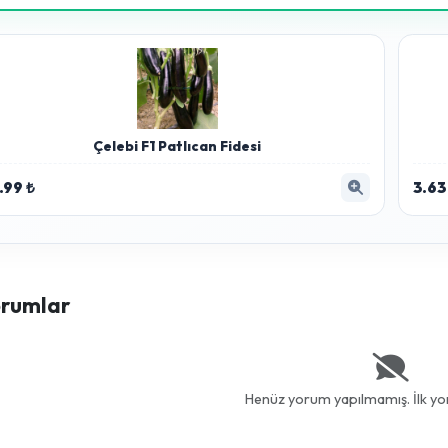
Zyrra AI Premium Çözümler
Analiz sonucuna göre bitkinizi iyileştirecek en etkili tavsiy
Hpa Plus Ortam ve Yüzey Deze
Zyrra AI analizine göre bu ürün bitkinizin d
3,000.00 ₺