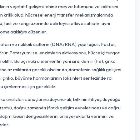
ki özel besin ihtiyaçlarına göre titizlikle planlanmalıdır. Azot 
in hayati bir makro besindir. Hücre duvarı sentezi ve klorofil 
şırı azot, bitkinin vejetatif gelişimi lehine meyve tutumunu ve
eyve tutumu için kritik olup, hücresel enerji transfer mekanizm
, büyüklüğü, tadı ve rengi üzerinde belirleyici etkiye sahiptir
 dengesini ve stoma açıklığını düzenler.
ğında, azot protein ve nükleik asitlerin (DNA/RNA) yapı taşıdır
i olarak işlev görür. Potasyum ise, enzimlerin aktivasyonu, hücr
r bir elektrolittir. Bu üç makro elementin yanı sıra, demir (F
e kadar çok daha az miktarda gerekli olsalar da, domatesin sağlı
i için elzemken; çinko, büyüme hormonlarının (oksinler) sentez