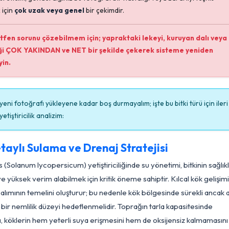
Teşhis İçin Yetersiz Mesafe!
Sayın üreticim, gönderdiğiniz bu fotoğraf bir hastalığı veya zarar
etmek için
çok uzak veya genel
bir çekimdir.
Lütfen sorunu çözebilmem için; yapraktaki lekeyi, kuru
böceği ÇOK YAKINDAN ve NET bir şekilde çekerek sistem
yükleyin.
Siz yeni fotoğrafı yükleyene kadar boş durmayalım; işte bu bitki 
düzey yetiştiricilik analizim:
Detaylı Sulama ve Drenaj Stratejisi
mates (Solanum lycopersicum) yetiştiriciliğinde su yönetimi, bi
lişimi ve yüksek verim alabilmek için kritik öneme sahiptir. Kılca