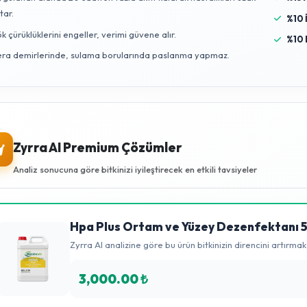
Zyrra Uzman Tavsiyesi
HPA Plus İle Maksimum Bitki Koruması
Fide ve bitkilerinizin gelişim sürecinde karşılaştığı en büyük te
üretim alanlarını hastalıklardan korumak için
HPA Plus Ortam
Doğa dostu bu formül, mantar, bakteri ve virüsleri yok ederken
toprağınıza hiçbir zehirli kalıntı bırakmaz.
Faydaları Nelerdir?
Tüm zararlı mikroorganizmalara karşı %100 etkilidir.
Uygulanan alanda 20 saatten fazla aktif kalarak hastalıkları u
tutar.
Kök çürüklüklerini engeller, verimi güvene alır.
Sera demirlerinde, sulama borularında paslanma yapmaz.