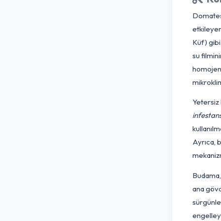
oy
Bi
m
mi
ür
Do
et
Kü
su
ho
mi
Ye