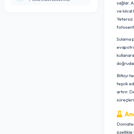
Büyük Lahana Kelebeği (Pieris br...
ve
Lahana (Brassica oleracea var. capitata)
ol
Genel Görünüm (Teşhis İçin Ye...
tu
Elma (Malus domestica)
sa
ve
Ye
fo
Su
ev
ku
do
Bi
te
ar