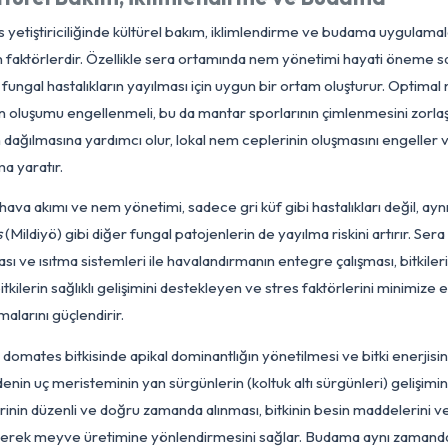
nar ve polen canlılığı için kritiktir. Bor, hücre duvarının sağlaml
tkinin adeta bir diyetisyeni gibi, toprağın periyodik besin anali
akro ve mikro elementlerin doğru formda (örneğin nitrat azot
ktarda (pH ve EC değerleri dikkate alınarak) verilmesi esastır. 
ün kalitesini maksimize ederken, aynı zamanda çevresel etkiyi
Kültürel Bakım, İklimlendirme ve Bud
mates yetiştiriciliğinde kültürel bakım, iklimlendirme ve budama
kileyen faktörlerdir. Özellikle sera ortamında nem yönetimi h
f) gibi fungal hastalıkların yayılması için uygun bir ortam ol
 filminin oluşumu engellenmeli, bu da mantar sporlarının çimlen
mojen dağılmasına yardımcı olur, lokal nem ceplerinin oluşması
kroklima yaratır.
tersiz hava akımı ve nem yönetimi, sadece gri küf gibi hastalı