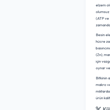
sü
Do
öz
el
ol
(A
za
Be
hü
ba
(Z
iç