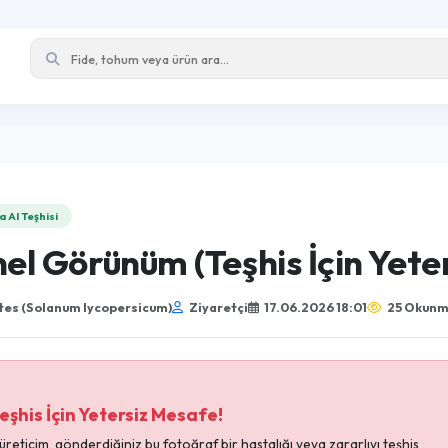
Zyrra AI Teşhisi
Genel Görünüm (Teşhis İçin
Domates (Solanum lycopersicum)
Ziyaretçi
17.06.2026 18: