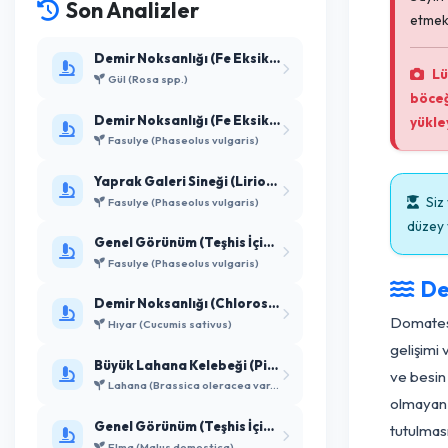
Son Analizler
Demir Noksanlığı (Fe Eksikliği)
Gül (Rosa spp.)
Demir Noksanlığı (Fe Eksikliği)
Fasulye (Phaseolus vulgaris)
Yaprak Galeri Sineği (Liriomyza sp...
Fasulye (Phaseolus vulgaris)
Genel Görünüm (Teşhis İçin Ye...
Fasulye (Phaseolus vulgaris)
Demir Noksanlığı (Chlorosis ferr...
Do
Hıyar (Cucumis sativus)
ge