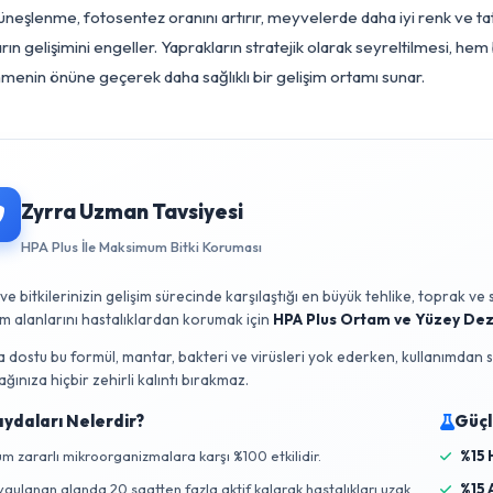
festans
(Mildiyö) gibi diğer fungal patojenlerin de yayılma riskin
llanılması ve ısıtma sistemleri ile havalandırmanın entegre çalı
rıca, bitkilerin sağlıklı gelişimini destekleyen ve stres faktörl
kanizmalarını güçlendirir.
dama, domates bitkisinde apikal dominantlığın yönetilmesi ve bit
a gövdenin uç meristeminin yan sürgünlerin (koltuk altı sürgünler
rgünlerinin düzenli ve doğru zamanda alınması, bitkinin besin
gelleyerek meyve üretimine yönlendirmesini sağlar. Budama aynı
terli güneşlenme, fotosentez oranını artırır, meyvelerde daha 
stalıkların gelişimini engeller. Yaprakların stratejik olarak sey
lgelenmenin önüne geçerek daha sağlıklı bir gelişim ortamı s