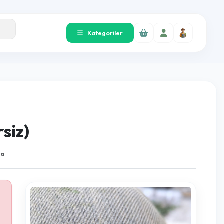
Kategoriler
 Yetersiz)
01
25 Okunma