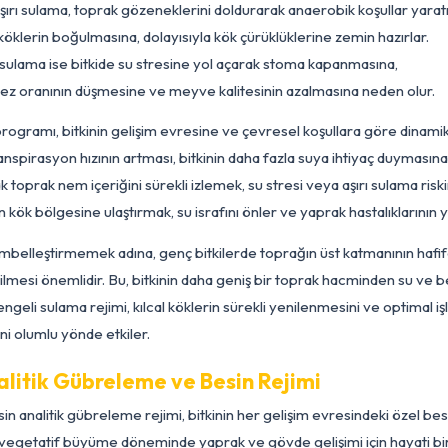
 besin alımının temelini oluşturur; bu nedenle kök bölgesinde s
mayan bir nemlilik düzeyi hedeflenmelidir. Toprağın tarla kapa
tulması, köklerin hem yeterli suya erişmesini hem de oksijens
ğlar. Aşırı sulama, toprak gözeneklerini doldurarak anaerobik 
 kılcal köklerin boğulmasına, dolayısıyla kök çürüklüklerine zem
tersiz sulama ise bitkide su stresine yol açarak stoma kapanm
tosentez oranının düşmesine ve meyve kalitesinin azalmasına
lama programı, bitkinin gelişim evresine ve çevresel koşullara
apotranspirasyon hızının artması, bitkinin daha fazla suya ih
llanarak toprak nem içeriğini sürekli izlemek, su stresi veya a
ğrudan kök bölgesine ulaştırmak, su israfını önler ve yaprak hast
tkiyi tembelleştirmemek adına, genç bitkilerde toprağın üst k
şvik edilmesi önemlidir. Bu, bitkinin daha geniş bir toprak hac
tırır. Dengeli sulama rejimi, kılcal köklerin sürekli yenilenme