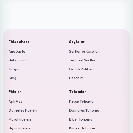
YENİ
Çilek Fidesi Yüksek Verimli
18.00 ₺
Mİ
MISAFIR
Okuyucu
Yeni Analiz Yap