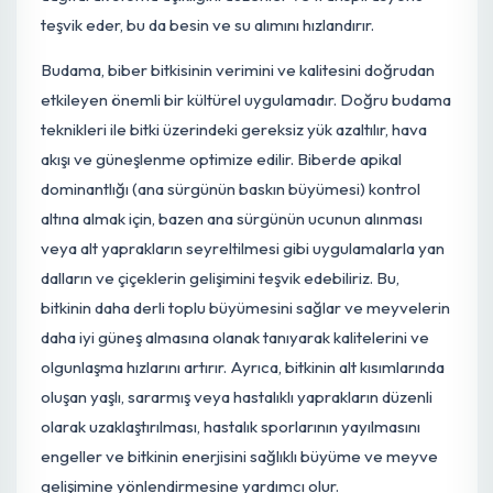
Kültürel Bakım, İklimlendirme ve
Budama
Biber yetiştiriciliğinde kültürel uygulamalar, bitki sağlığın
korumak, verimi artırmak ve çevresel stresi minimize
etmek açısından büyük önem taşır. Özellikle sera
ortamında iklimlendirme, bitkilerin ideal sıcaklık ve nem
koşullarında büyümesini sağlar. Sera içi sıcaklık ve nispi
nem değerlerinin biber için belirlenen optimum
aralıklarda tutulması (gündüz 22-28°C, gece 18-20°C;
nem %60-75), fotosentez verimliliğini artırırken, aşırı
nemin (<%85) veya yetersiz hava sirkülasyonunun
Botrytis (Kurşuni Küf) ve Külleme gibi fungal hastalıklar
gelişimini tetiklediği unutulmamalıdır. Yeterli
havalandırma, bitki çevresindeki nemli hava tabakasını
dağıtarak stoma açıklığını düzenler ve transpirasyonu