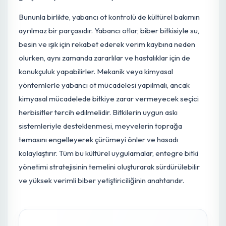
teşvik eder, bu da besin ve su alımını hızlandırır.
Budama, biber bitkisinin verimini ve kalitesini doğrudan
etkileyen önemli bir kültürel uygulamadır. Doğru buda
teknikleri ile bitki üzerindeki gereksiz yük azaltılır, hava
akışı ve güneşlenme optimize edilir. Biberde apikal
dominantlığı (ana sürgünün baskın büyümesi) kontrol
altına almak için, bazen ana sürgünün ucunun alınması
veya alt yaprakların seyreltilmesi gibi uygulamalarla ya
dalların ve çiçeklerin gelişimini teşvik edebiliriz. Bu,
bitkinin daha derli toplu büyümesini sağlar ve meyveleri
daha iyi güneş almasına olanak tanıyarak kalitelerini ve
olgunlaşma hızlarını artırır. Ayrıca, bitkinin alt kısımlarınd
oluşan yaşlı, sararmış veya hastalıklı yaprakların düzenli
olarak uzaklaştırılması, hastalık sporlarının yayılmasını