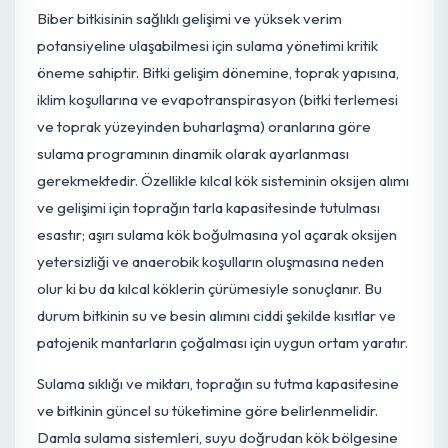
Siz yeni fotoğrafı yükleyene kadar boş durmayalım;
işte bu bitki türü için ileri düzey yetiştiricilik analizim:
Detaylı Sulama ve Drenaj Stratejisi
Biber bitkisinin sağlıklı gelişimi ve yüksek verim
potansiyeline ulaşabilmesi için sulama yönetimi kritik
öneme sahiptir. Bitki gelişim dönemine, toprak yapısına,
iklim koşullarına ve evapotranspirasyon (bitki terlemesi
ve toprak yüzeyinden buharlaşma) oranlarına göre
sulama programının dinamik olarak ayarlanması
gerekmektedir. Özellikle kılcal kök sisteminin oksijen alım
ve gelişimi için toprağın tarla kapasitesinde tutulması
esastır; aşırı sulama kök boğulmasına yol açarak oksijen
yetersizliği ve anaerobik koşulların oluşmasına neden