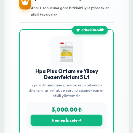
Faydaları Nelerdir?
Tüm zararlı mikroorganizmalara karşı %100
etkilidir.
Uygulanan alanda 20 saatten fazla aktif kalarak
hastalıkları uzak tutar.
Kök çürüklüklerini engeller, verimi güvene alır.
Sera demirlerinde, sulama borularında paslanma
yapmaz.
Güçlü Etken Maddeler
%15 Hidrojen Peroksit:
Hücre duvarını parçalar.
%15 Alkol Benzen Sülfonik Asit:
Organik kirleri
söker.
%10 İzopropil Alkol & %5 Salisilik Asit:
Ekstra