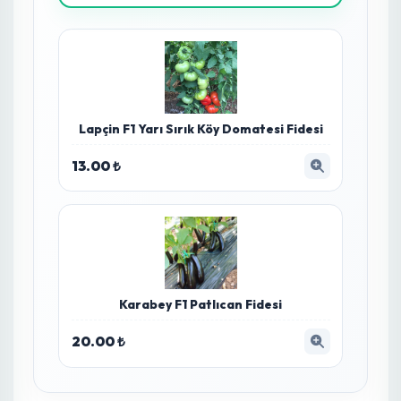
dezenfeksiyon.
%10 Bağlayıcı Enzimler:
Uzun süre kalıcılık.
Zyrra AI Premium Çözümler
Analiz sonucuna göre bitkinizi iyileştirecek en
etkili tavsiyeler
Birinci Öncelik