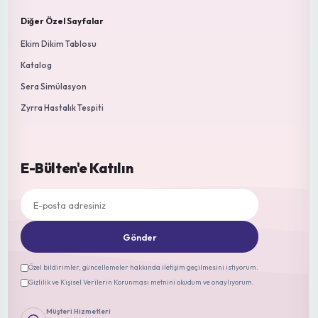
Son Analizler
Demir Noksanlığı (Fe Eksikliği)
Gül (Rosa spp.)
Demir Noksanlığı (Fe Eksikliği)
Fasulye (Phaseolus vulgaris)
Yaprak Galeri Sineği (Liriomyza sp...
Fasulye (Phaseolus vulgaris)
Genel Görünüm (Teşhis İçin Ye...
Fasulye (Phaseolus vulgaris)
Demir Noksanlığı (Chlorosis ferr...
Hıyar (Cucumis sativus)
Büyük Lahana Kelebeği (Pieris br...
Lahana (Brassica oleracea var. capitata)