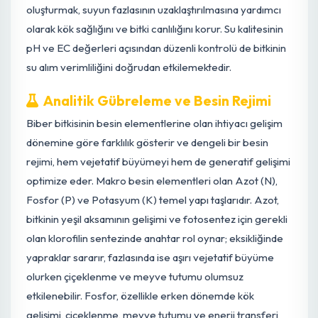
önem taşır; aksi takdirde çiçek dökülmesi ve meyve
gelişiminde aksaklıklar yaşanabilir.
Etkili bir drenaj sistemi, biber yetiştiriciliğinde göz ardı
edilmemesi gereken bir diğer faktördür. Özellikle ağır
bünyeli topraklarda veya seralarda drenaj yetersizliği,
suyun birikmesine ve kök çürüklüklerine zemin hazırlar.
Toprağın fiziksel yapısını organik madde ile iyileştirmek,
uygun sera taban eğimi sağlamak veya drenaj kanalları
oluşturmak, suyun fazlasının uzaklaştırılmasına yardımcı
olarak kök sağlığını ve bitki canlılığını korur. Su kalitesinin
pH ve EC değerleri açısından düzenli kontrolü de bitkinin
su alım verimliliğini doğrudan etkilemektedir.
Analitik Gübreleme ve Besin Rejimi
Biber bitkisinin besin elementlerine olan ihtiyacı gelişim