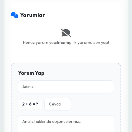
Hpa Plus Ortam ve Yüzey
Dezenfektanı 5 Lt
Zyrra AI analizine göre bu ürün bitkinizin
direncini artırmak ve sorunu çözmek için en
etkili yöntemdir.
3,000.00 ₺
Hemen İncele
Lapçin F1 Yarı Sırık Köy Domatesi Fidesi