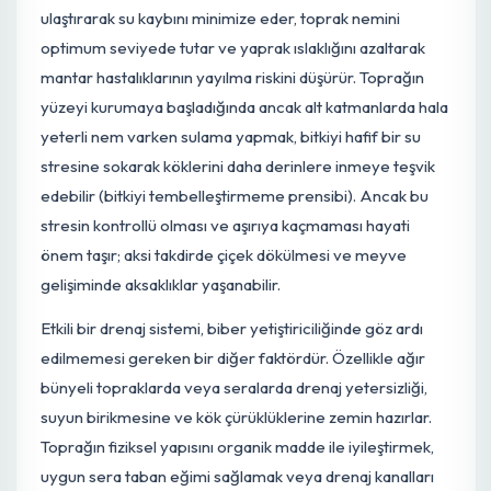
olur ki bu da kılcal köklerin çürümesiyle sonuçlanır. Bu
durum bitkinin su ve besin alımını ciddi şekilde kısıtlar ve
patojenik mantarların çoğalması için uygun ortam yaratır
Sulama sıklığı ve miktarı, toprağın su tutma kapasitesine
ve bitkinin güncel su tüketimine göre belirlenmelidir.
Damla sulama sistemleri, suyu doğrudan kök bölgesine
ulaştırarak su kaybını minimize eder, toprak nemini
optimum seviyede tutar ve yaprak ıslaklığını azaltarak
mantar hastalıklarının yayılma riskini düşürür. Toprağın
yüzeyi kurumaya başladığında ancak alt katmanlarda hal
yeterli nem varken sulama yapmak, bitkiyi hafif bir su
stresine sokarak köklerini daha derinlere inmeye teşvik
edebilir (bitkiyi tembelleştirmeme prensibi). Ancak bu
stresin kontrollü olması ve aşırıya kaçmaması hayati