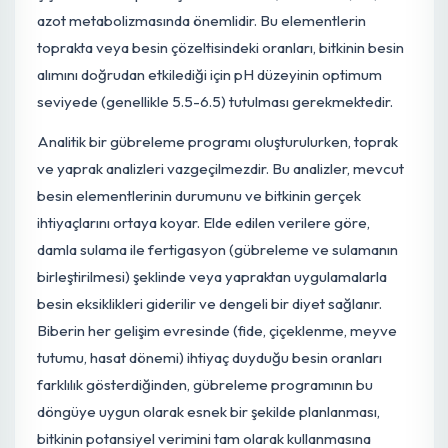
meyveler küçük kalır ve kalite düşer.
Sadece makro elementler değil, mikro elementler de (i
elementler) biberin metabolik süreçleri için
vazgeçilmezdir. Demir (Fe), klorofil sentezinde kritik bir
kofaktördür ve eksikliğinde genç yapraklarda damar
aralarında sararma (kloroz) meydana gelir. Çinko (Zn),
bitki büyüme düzenleyicilerinin (oksinler) sentezinde ve
birçok enzimin aktivasyonunda rol oynar; yetersizliğinde
küçük yapraklar ve rozetleşme görülebilir. Mangan (Mn)
ve Bakır (Cu) fotosentez ve solunumda, Bor (B)
çiçeklenme ve polen çimlenmesinde, Molibden (Mo) ise
azot metabolizmasında önemlidir. Bu elementlerin
toprakta veya besin çözeltisindeki oranları, bitkinin besi
alımını doğrudan etkilediği için pH düzeyinin optimum