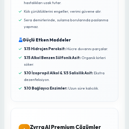
Zyrra Uzman Tavsiyesi
HPA Plus İle Maksimum Bitki Koruması
Fide ve bitkilerinizin gelişim sürecinde karşılaştığı
en büyük tehlike, toprak ve sera yüzeylerinden
bulaşan patojenlerdir. Müşterilerimize, üretim
alanlarını hastalıklardan korumak için
HPA Plus
Ortam ve Yüzey Dezenfektanı
kullanmalarını
şiddetle tavsiye ediyoruz.
Doğa dostu bu formül, mantar, bakteri ve virüsleri
yok ederken, kullanımdan sonra sadece su ve
oksijene dönüşür; bitkinize ve toprağınıza hiçbir
zehirli kalıntı bırakmaz.