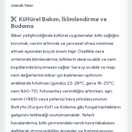
seviyede (genellikle 5.5-6.5) tutulması gerekmektedir.
Analitik bir gübreleme programı oluşturulurken, toprak
ve yaprak analizleri vazgeçilmezdir. Bu analizler, mevcu
besin elementlerinin durumunu ve bitkinin gerçek
ihtiyaçlarını ortaya koyar. Elde edilen verilere göre,
damla sulama ile fertigasyon (gübreleme ve sulamanın
birleştirilmesi) şeklinde veya yapraktan uygulamalarla
besin eksiklikleri giderilir ve dengeli bir diyet sağlanır.
Biberin her gelişim evresinde (fide, çiçeklenme, meyve
tutumu, hasat dönemi) ihtiyaç duyduğu besin oranları
farklılık gösterdiğinden, gübreleme programının bu
döngüye uygun olarak esnek bir şekilde planlanması,
bitkinin potansiyel verimini tam olarak kullanmasına
olanak tanır.