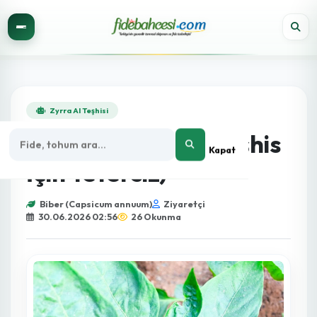
Zyrra AI Teşhisi
Genel Görünüm (Teşhis
Kapat
İçin Yetersiz)
Biber (Capsicum annuum)
Ziyaretçi
30.06.2026 02:56
26 Okunma