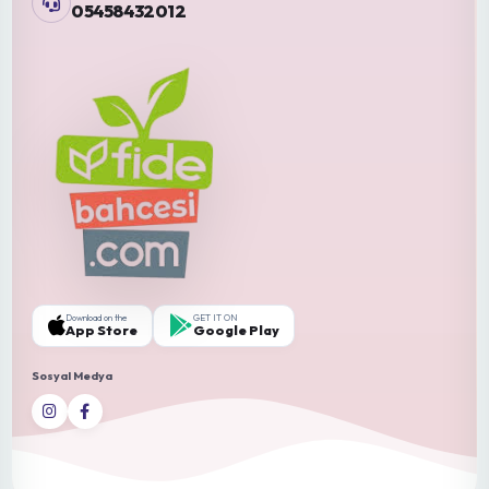
Genel Görünüm (Teşhis İçin Ye...
Elma (Malus domestica)
Fidebahcesi
Sayfalar
Ana Sayfa
Şartlar ve Koşullar
Hakkımızda
Teslimat Şartları
İletişim
Gizlilik Polikası
Blog
Hesabım
Fideler
Tohumlar