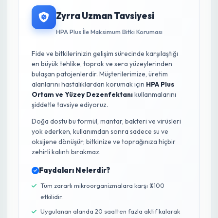
engeller ve bitkinin enerjisini sağlıklı büyüme ve meyve
gelişimine yönlendirmesine yardımcı olur.
Bununla birlikte, yabancı ot kontrolü de kültürel bakımın
ayrılmaz bir parçasıdır. Yabancı otlar, biber bitkisiyle su,
besin ve ışık için rekabet ederek verim kaybına neden
olurken, aynı zamanda zararlılar ve hastalıklar için de
konukçuluk yapabilirler. Mekanik veya kimyasal
yöntemlerle yabancı ot mücadelesi yapılmalı, ancak
kimyasal mücadelede bitkiye zarar vermeyecek seçici
herbisitler tercih edilmelidir. Bitkilerin uygun askı
sistemleriyle desteklenmesi, meyvelerin toprağa
temasını engelleyerek çürümeyi önler ve hasadı
kolaylaştırır. Tüm bu kültürel uygulamalar, entegre bitki
yönetimi stratejisinin temelini oluşturarak sürdürülebilir
ve yüksek verimli biber yetiştiriciliğinin anahtarıdır.