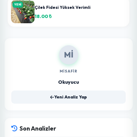
0
Kişi Beğendi
YENİ
Marido F1 Köy Domatesi Fidesi
11.78 ₺
YENİ
Kamenta F1 Sanayi Tipi Domates Fidesi
7.50 ₺