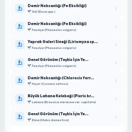
YENİ
Ziynet F1 Sanayi Tipi Domates
7.00 ₺
YENİ
A-z 15 F1 Sanayi Tipi Domates
7.00 ₺
YENİ
Presidential Yedikule Marul Fidesi
3.00 ₺