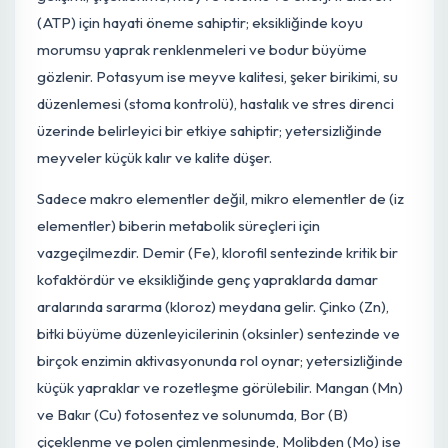
dönemine göre farklılık gösterir ve dengeli bir besin
rejimi, hem vejetatif büyümeyi hem de generatif gelişim
optimize eder. Makro besin elementleri olan Azot (N),
Fosfor (P) ve Potasyum (K) temel yapı taşlarıdır. Azot,
bitkinin yeşil aksamının gelişimi ve fotosentez için gerekl
olan klorofilin sentezinde anahtar rol oynar; eksikliğinde
yapraklar sararır, fazlasında ise aşırı vejetatif büyüme
olurken çiçeklenme ve meyve tutumu olumsuz
etkilenebilir. Fosfor, özellikle erken dönemde kök
gelişimi, çiçeklenme, meyve tutumu ve enerji transferi
(ATP) için hayati öneme sahiptir; eksikliğinde koyu
morumsu yaprak renklenmeleri ve bodur büyüme
gözlenir. Potasyum ise meyve kalitesi, şeker birikimi, su
düzenlemesi (stoma kontrolü), hastalık ve stres direnci
üzerinde belirleyici bir etkiye sahiptir; yetersizliğinde