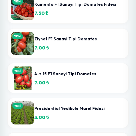
Henüz yorum yapılmamış. İlk yorumu sen yap!
Yorum Yap
2 + 6 = ?
Yorumu Gönder