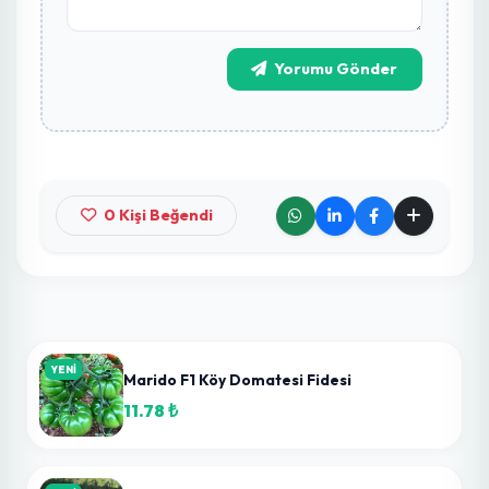
13.00 ₺
Karabey F1 Patlıcan Fidesi
20.00 ₺
Yorumlar