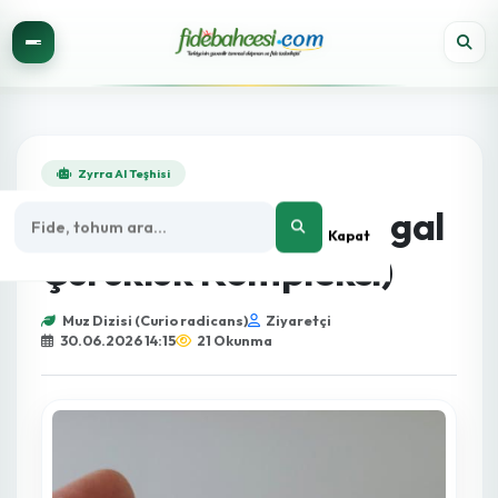
Zyrra AI Teşhisi
Çelik Çürüklüğü (Fungal
Kapat
Çürüklük Kompleksi)
Muz Dizisi (Curio radicans)
Ziyaretçi
30.06.2026 14:15
21 Okunma