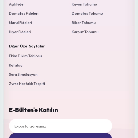
Son Analizler
Kırmızı Örümcek (Tetranychus u...
Begonvil (Bougainvillea spectabilis)
Genel Görünüm (Teşhis İçin Ye...
Begonvil (Bougainvillea spectabilis)
Yaprak Ucu Kuruması ve Fizyolojik ...
Antoryum (Anthurium andraeanum)
Fizyolojik Yaprak Yanıklığı (Ne...
Flamingo Çiçeği (Anthurium andraeanum)
Demir Noksanlığı (Fe Eksikliği)
Gül (Rosa spp.)
Demir Noksanlığı (Fe Eksikliği)