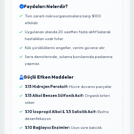
yetiştiriciliği için genellikle kültürel önlemler yeterli ve
daha güvenlidir.
Zyrra Uzman Tavsiyesi
HPA Plus İle Maksimum Bitki Koruması
Fide ve bitkilerinizin gelişim sürecinde karşılaştığı
en büyük tehlike, toprak ve sera yüzeylerinden
bulaşan patojenlerdir. Müşterilerimize, üretim
alanlarını hastalıklardan korumak için
HPA Plus
Ortam ve Yüzey Dezenfektanı
kullanmalarını
şiddetle tavsiye ediyoruz.
Doğa dostu bu formül, mantar, bakteri ve virüsleri
yok ederken, kullanımdan sonra sadece su ve