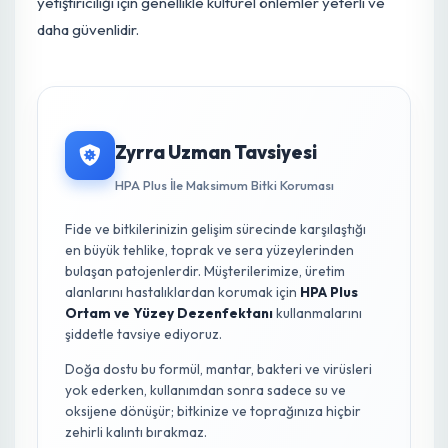
gelişimini teşvik edebilir.
Kimyasal Mücadele:
Kültürel önlemlerin yetersiz kaldığı durumlarda, özellikle
ticari üretimlerde, çelik çürüklüğüne karşı ruhsatlı
fungisitler kullanılabilir. Etkin maddeler arasında
Propamocarb, Fosetyl-aluminium veya Metalaxyl gibi
fungisitler, özellikle
Pythium
ve
Phytophthora
gibi su
kökenli patojenlere karşı etkili olabilir. Fungisit
uygulamaları, çeliklerin dikiminden önce toprağa
karıştırma veya dikim sonrası drench (daldırma/sulama)
şeklinde yapılabilir. Ancak, kimyasal mücadele son çare
olarak düşünülmeli ve her zaman ürün etiketindeki
talimatlara titizlikle uyulmalıdır. Küçük ölçekli ev