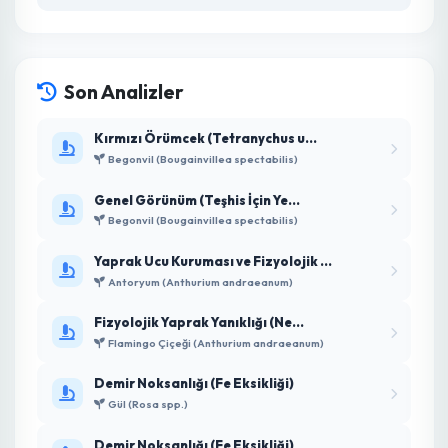
7.50 ₺
YENİ
Ziynet F1 Sanayi Tipi Domates
7.00 ₺
YENİ
A-z 15 F1 Sanayi Tipi Domates
7.00 ₺
YENİ
Presidential Yedikule Marul Fidesi
3.00 ₺