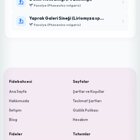
YENİ
Çilek Fidesi Yüksek Verimli
18.00 ₺
Mİ
MISAFIR
Okuyucu
Yeni Analiz Yap