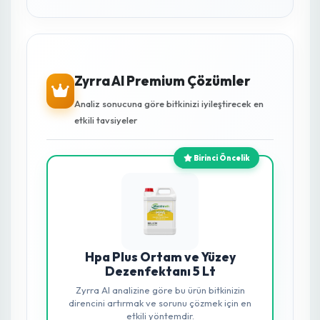
oksijene dönüşür; bitkinize ve toprağınıza hiçbir
zehirli kalıntı bırakmaz.
Faydaları Nelerdir?
Tüm zararlı mikroorganizmalara karşı %100
etkilidir.
Uygulanan alanda 20 saatten fazla aktif kalarak
hastalıkları uzak tutar.
Kök çürüklüklerini engeller, verimi güvene alır.
Sera demirlerinde, sulama borularında paslanma
yapmaz.
Güçlü Etken Maddeler
%15 Hidrojen Peroksit:
Hücre duvarını parçalar.
%15 Alkol Benzen Sülfonik Asit:
Organik kirleri
söker.