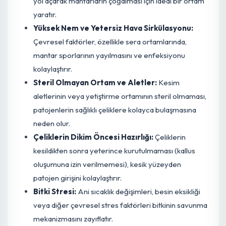
aşağıdaki koşullar altında hızla gelişerek bitki dokularını
enfekte eder:
Aşırı Sulama ve Yetersiz Drenaj:
Toprağın sürekl
nemli kalması, oksijen eksikliğine ve kök boğulması
yol açarak mantarların çoğalması için ideal bir orta
yaratır.
Yüksek Nem ve Yetersiz Hava Sirkülasyonu:
Çevresel faktörler, özellikle sera ortamlarında,
mantar sporlarının yayılmasını ve enfeksiyonu
kolaylaştırır.
Steril Olmayan Ortam ve Aletler:
Kesim
aletlerinin veya yetiştirme ortamının steril olmaması
patojenlerin sağlıklı çeliklere kolayca bulaşmasına
neden olur.