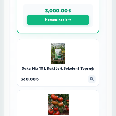
%10 İzopropil Alkol & %5 Salisilik Asit:
Ekstra
dezenfeksiyon.
%10 Bağlayıcı Enzimler:
Uzun süre kalıcılık.
Zyrra AI Premium Çözümler
Analiz sonucuna göre bitkinizi iyileştirecek en
etkili tavsiyeler
Birinci Öncelik