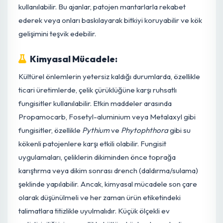
yeterli hava sirkülasyonu sağlayın. Yüksek nem ve
durgun hava, fungal hastalıkların gelişimini teşvik
eder.
Etkilenen Kısımları Uzaklaştırma:
Çürüme
belirtileri gösteren çelikleri veya çeliklerin enfekte
kısımlarını hemen uzaklaştırın ve güvenli bir şekilde
imha edin. Sağlıklı kısımları kurtarmaya çalışırken
temiz aletler kullanın.
Biyolojik Mücadele:
Toprak kökenli patojenlere karşı koruyucu bir önlem
olarak,
Trichoderma
spp. veya
Bacillus subtilis
gibi faydal
mikroorganizmalar içeren biyolojik preparatlar
kullanılabilir. Bu ajanlar, patojen mantarlarla rekabet
ederek veya onları baskılayarak bitkiyi koruyabilir ve kö