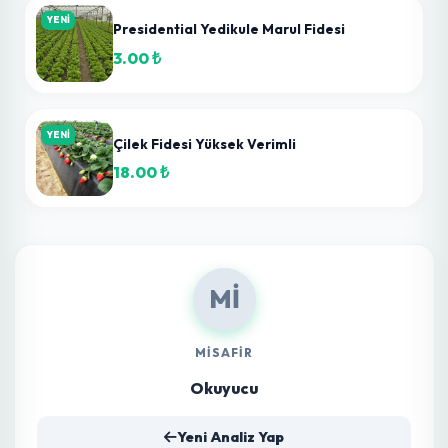
Yorumu Gönder
0
Kişi Beğendi
YENİ
Marido F1 Köy Domatesi Fidesi
11.78 ₺
YENİ
Kamenta F1 Sanayi Tipi Domates Fidesi