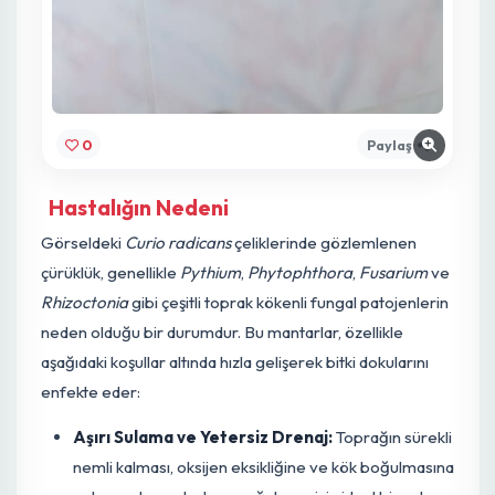
0
Paylaş
Hastalığın Nedeni
Görseldeki
Curio radicans
çeliklerinde gözlemlenen
çürüklük, genellikle
Pythium
,
Phytophthora
,
Fusarium
v
Rhizoctonia
gibi çeşitli toprak kökenli fungal patojenleri
neden olduğu bir durumdur. Bu mantarlar, özellikle