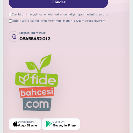
Fasulye (Phaseolus vulgaris)
Yaprak Galeri Sineği (Liriomyza sp...
Fasulye (Phaseolus vulgaris)
Fidebahcesi
Sayfalar
Ana Sayfa
Şartlar ve Koşullar
Hakkımızda
Teslimat Şartları
İletişim
Gizlilik Polikası
Blog
Hesabım