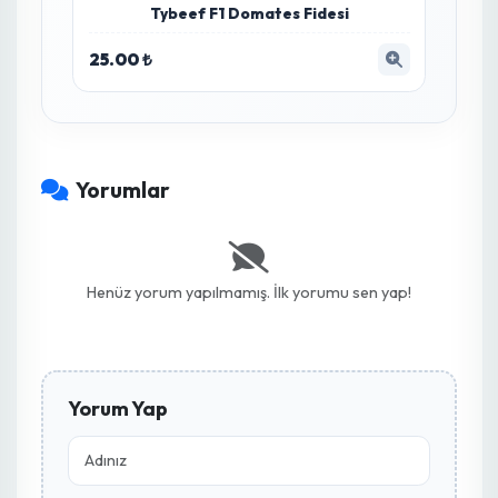
Hpa Plus Ortam ve Yüzey
Dezenfektanı 5 Lt
Zyrra AI analizine göre bu ürün bitkinizin
direncini artırmak ve sorunu çözmek için en
etkili yöntemdir.
3,000.00 ₺
Hemen İncele
Saksı Mix 10 L Kaktüs & Sukulent Toprağı