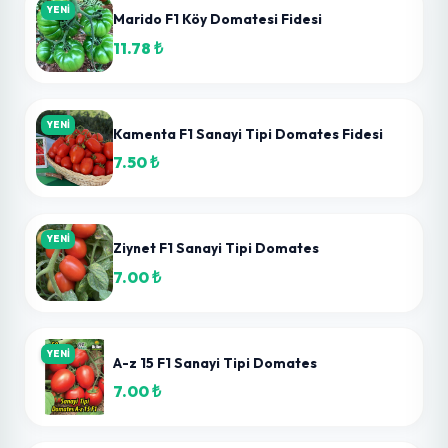
Henüz yorum yapılmamış. İlk yorumu sen yap!
Yorum Yap
3 + 7 = ?