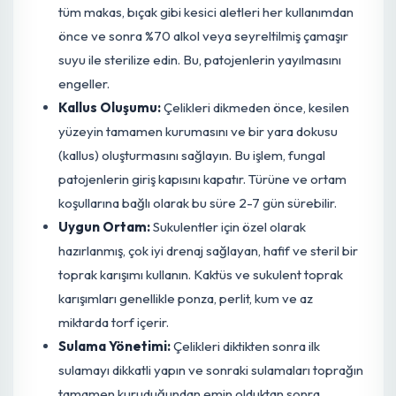
fungal kökenli olduğunu gösterir.
Çözüm ve Mücadele Yöntemleri
Kültürel Önlemler:
Sağlıklı Çelik Seçimi:
Her zaman hastalıksız, güçlü
ve canlı ana bitkilerden sağlıklı çelikler alın. Herhang
bir leke, yumuşama veya renk değişimi olan
kısımlardan çelik almaktan kaçının.
Sterilizasyon:
Çelik alma işlemleri için kullandığınız
tüm makas, bıçak gibi kesici aletleri her kullanımdan
önce ve sonra %70 alkol veya seyreltilmiş çamaşır
suyu ile sterilize edin. Bu, patojenlerin yayılmasını
engeller.
Kallus Oluşumu:
Çelikleri dikmeden önce, kesilen