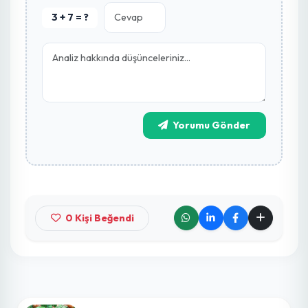
360.00 ₺
Tybeef F1 Domates Fidesi
25.00 ₺
Yorumlar