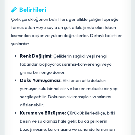
Çeliklerin Dikim Öncesi Hazırlığı:
Çeliklerin
kesildikten sonra yeterince kurutulmaması (kallus
oluşumuna izin verilmemesi), kesik yüzeyden
patojen girişini kolaylaştırır.
Bitki Stresi:
Ani sıcaklık değişimleri, besin eksikliği
veya diğer çevresel stres faktörleri bitkinin savun
mekanizmasını zayıflatır.
Belirtileri
Çelik çürüklüğünün belirtileri, genellikle çeliğin toprağa
temas eden veya suyla en çok etkileşimde olan taban
kısmından başlar ve yukarı doğru ilerler. Detaylı belirtile
şunlardır:
Renk Değişimi:
Çeliklerin sağlıklı yeşil rengi,
tabandan başlayarak sarımsı-kahverengi veya