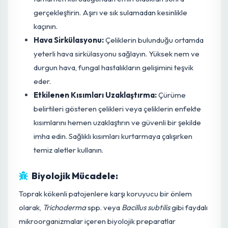
yüzeyin tamamen kurumasını ve bir yara dokusu
(kallus) oluşturmasını sağlayın. Bu işlem, fungal
patojenlerin giriş kapısını kapatır. Türüne ve ortam
koşullarına bağlı olarak bu süre 2-7 gün sürebilir.
Uygun Ortam:
Sukulentler için özel olarak
hazırlanmış, çok iyi drenaj sağlayan, hafif ve steril bi
toprak karışımı kullanın. Kaktüs ve sukulent toprak
karışımları genellikle ponza, perlit, kum ve az
miktarda torf içerir.
Sulama Yönetimi:
Çelikleri diktikten sonra ilk
sulamayı dikkatli yapın ve sonraki sulamaları toprağ
tamamen kuruduğundan emin olduktan sonra
gerçekleştirin. Aşırı ve sık sulamadan kesinlikle
kaçının.
Hava Sirkülasyonu:
Çeliklerin bulunduğu ortamda