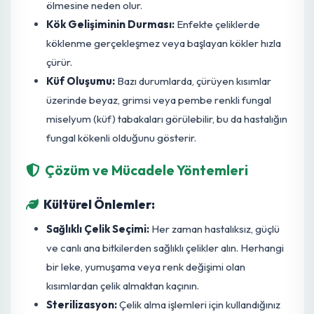
grimsi bir renge döner.
Doku Yumuşaması:
Etkilenen bitki dokuları
yumuşar, sulu bir hal alır ve bazen mukuslu bir yapı
sergileyebilir. Dokunun sıkılmasıyla sıvı salınımı
gözlenebilir.
Kuruma ve Büzüşme:
Çürüklük ilerledikçe, bitki
besin ve su alamaz hale gelir, bu da çeliklerin
büzüşmesine, kurumasına ve sonunda tamamen
ölmesine neden olur.
Kök Gelişiminin Durması:
Enfekte çeliklerde
köklenme gerçekleşmez veya başlayan kökler hızla
çürür.
Küf Oluşumu:
Bazı durumlarda, çürüyen kısımlar
üzerinde beyaz, grimsi veya pembe renkli fungal
miselyum (küf) tabakaları görülebilir, bu da hastalığ