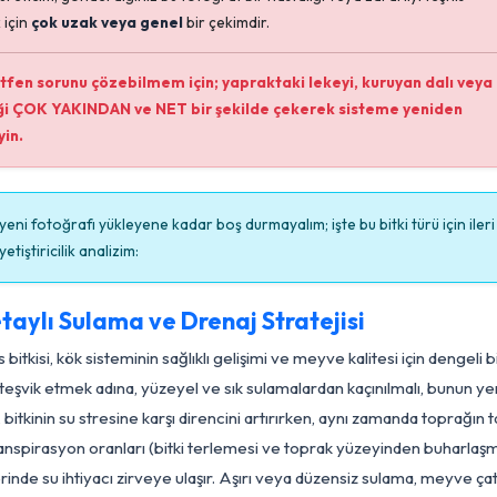
Teşhis İçin Yetersiz Mesafe!
Sayın üreticim, gönderdiğiniz bu fotoğraf bir hastalığı veya zarar
etmek için
çok uzak veya genel
bir çekimdir.
Lütfen sorunu çözebilmem için; yapraktaki lekeyi, kuru
böceği ÇOK YAKINDAN ve NET bir şekilde çekerek sistem
yükleyin.
Siz yeni fotoğrafı yükleyene kadar boş durmayalım; işte bu bitki 
düzey yetiştiricilik analizim:
Detaylı Sulama ve Drenaj Stratejisi
mates bitkisi, kök sisteminin sağlıklı gelişimi ve meyve kalitesi
mesini teşvik etmek adına, yüzeyel ve sık sulamalardan kaçınıl