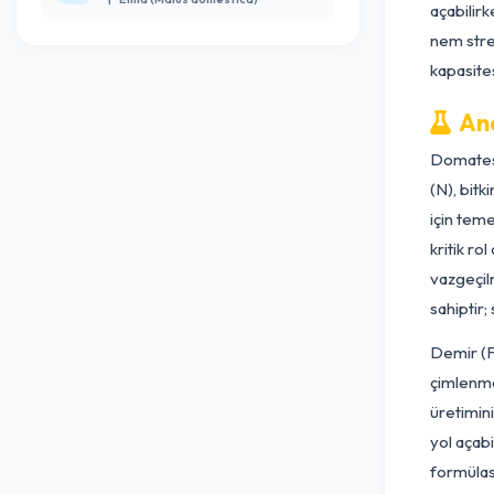
Büyük Lahana Kelebeği (Pieris br...
ya
Lahana (Brassica oleracea var. capitata)
Ev
Genel Görünüm (Teşhis İçin Ye...
dö
Elma (Malus domestica)
aç
ne
ka
Do
(N
iç
kr
va
sa