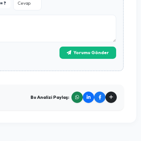
lmamış. İlk yorumu sen yap!
6 + 4 = ?