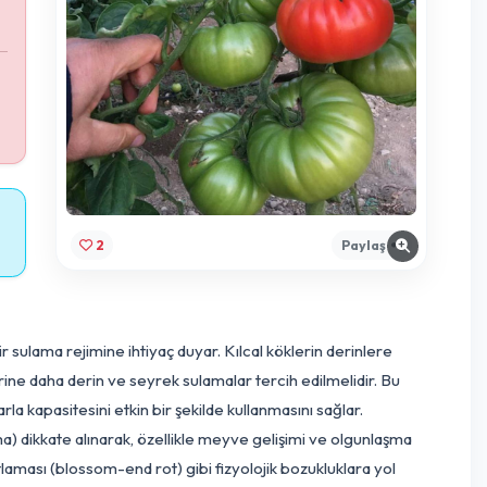
lıyı teşhis
yan dalı veya
e yeniden
türü için ileri
2
 için dengeli bir sulama rejimine ihtiyaç duyar. Kılcal köklerin d
malı, bunun yerine daha derin ve seyrek sulamalar tercih edilme