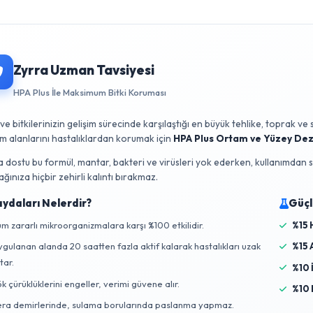
yveye yönlendirmek için yapılan hayati bir uygulamadır. Koltuk 
ntrol altında tutar, ana gövdedeki meyvelerin daha büyük ve ka
tkinin iç kısımlarının daha iyi güneş ışığı almasını ve hava akışın
manda meyvelerin daha iyi renklenmesini ve şeker birikimini teşv
yvelerde güneş yanığı riskini artırabilir; bu nedenle meyveler i
limlendirme ve budama uygulamaları, birbiriyle entegre düşünüle
Zyrra Uzman Tavsiyesi
HPA Plus İle Maksimum Bitki Koruması
Fide ve bitkilerinizin gelişim sürecinde karşılaştığı en büyük te
üretim alanlarını hastalıklardan korumak için
HPA Plus Ortam