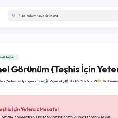
Zyrra AI Teşhisi
Genel Görünüm (Teşhis İçin
Domates (Solanum lycopersicum)
Ziyaretçi
03.05.2026 17: