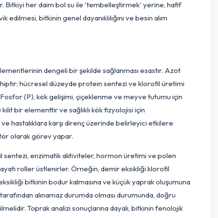
nda toprağın tarla kapasitesini etkin bir şekilde kullanmasını sağ
en buharlaşma) dikkate alınarak, özellikle meyve gelişimi ve 
ama, meyve çatlaması (blossom-end rot) gibi fizyolojik bozukluk
eden olabilir. Bitkiyi her daim bol su ile 'tembelleştirmek' yer
ramaya teşvik edilmesi, bitkinin genel dayanıklılığını ve besin
mikro besin elementlerinin dengeli bir şekilde sağlanması esas
ayati öneme sahiptir; hücresel düzeyde protein sentezi ve kloro
 etkileyebilir. Fosfor (P), kök gelişimi, çiçeklenme ve meyve t
P döngüsü) kilit bir elementtir ve sağlıklı kök fizyolojisi için
, su dengesi ve hastalıklara karşı direnç üzerinde belirleyici e
aksiyonda kofaktör olarak görev yapar.