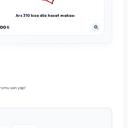
Birinci Önc
nfektanı 5 Lt
irencini artırmak ve sorunu çözmek için en etkili yöntemdir.
Hemen İncele
Ars 310 kısa düz hasat makası
950.00 ₺