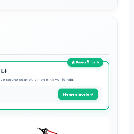
, kullanımdan sonra sadece su ve oksijene dönüşür; bitkinize ve
Güçlü Etken Maddeler
%15 Hidrojen Peroksit:
Hücre duvarını parçalar.
zak
%15 Alkol Benzen Sülfonik Asit:
Organik kirleri söker.
%10 İzopropil Alkol & %5 Salisilik Asit:
Ekstra dezenfeks
%10 Bağlayıcı Enzimler:
Uzun süre kalıcılık.
eler