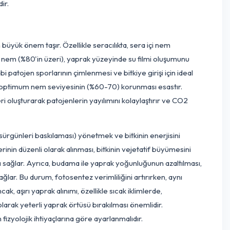
itkinin klorofil sentezi, enzimatik aktiviteler, hormon üretimi 
 dahi olsa hayati roller üstlenirler. Örneğin, demir eksikliği kl
urken, çinko eksikliği bitkinin bodur kalmasına ve küçük yapr
ması veya bitki tarafından alınamaz durumda olması durumunda
ikler giderilmelidir. Toprak analizi sonuçlarına dayalı, bitkinin
e için temeldir.
ama
erim açısından büyük önem taşır. Özellikle seracılıkta, sera içi 
ür. Yüksek nispi nem (%80'in üzeri), yaprak yüzeyinde su filmi 
(Mildiyö) gibi patojen sporlarının çimlenmesi ve bitkiye girişi 
asyon fanları ile optimum nem seviyesinin (%60-70) korunması e
ak hava cepleri oluşturarak patojenlerin yayılımını kolaylaştır
mesinin yan sürgünleri baskılaması) yönetmek ve bitkinin ener