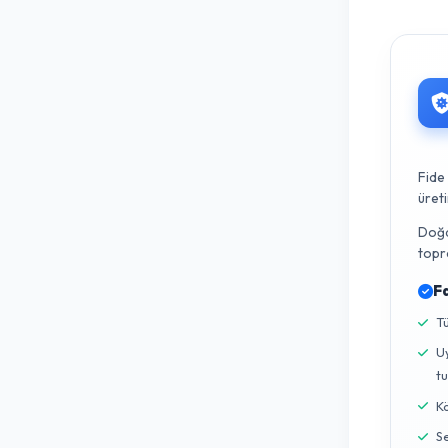
me
ko
bi
za
me
İk