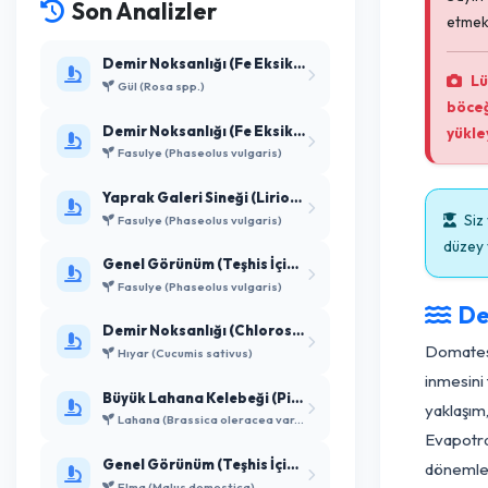
Son Analizler
Demir Noksanlığı (Fe Eksikliği)
Gül (Rosa spp.)
Demir Noksanlığı (Fe Eksikliği)
Fasulye (Phaseolus vulgaris)
Yaprak Galeri Sineği (Liriomyza sp...
Fasulye (Phaseolus vulgaris)
Genel Görünüm (Teşhis İçin Ye...
Fasulye (Phaseolus vulgaris)
Demir Noksanlığı (Chlorosis ferr...
Do
Hıyar (Cucumis sativus)
in