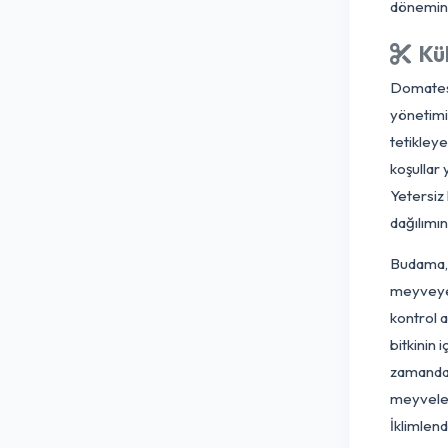
De
çi
ür
yo
fo
d
Do
yö
te
ko
Ye
da
Bu