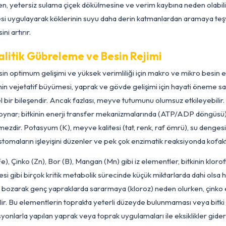
klaşım, bitkinin su stresine karşı direncini artırırken, aynı zama
apotranspirasyon oranları (bitki terlemesi ve toprak yüzeyind
nemlerinde su ihtiyacı zirveye ulaşır. Aşırı veya düzensiz sul
abilirken, yetersiz sulama çiçek dökülmesine ve verim kaybına n
m stresi uygulayarak köklerinin suyu daha derin katmanlardan a
pasitesini artırır.
Analitik Gübreleme ve Besin Rejimi
matesin optimum gelişimi ve yüksek verimliliği için makro ve 
), bitkinin vejetatif büyümesi, yaprak ve gövde gelişimi için h
in temel bir bileşendir. Ancak fazlası, meyve tutumunu olumsuz
itik rol oynar; bitkinin enerji transfer mekanizmalarında (ATP/AD
zgeçilmezdir. Potasyum (K), meyve kalitesi (tat, renk, raf ömrü)
hiptir; stomaların işleyişini düzenler ve pek çok enzimatik re