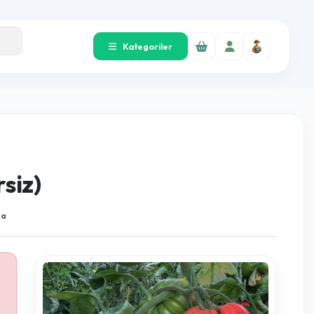
Kategoriler
 Yetersiz)
21
16 Okunma