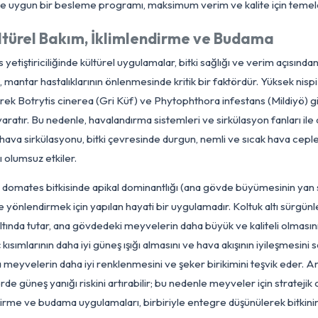
mir (Fe), Çinko (Zn), Bor (B), Mangan (Mn) gibi iz elementler, b
mlenmesi gibi birçok kritik metabolik sürecinde küçük miktarlarda
etimini bozarak genç yapraklarda sararmaya (kloroz) neden ol
l açabilir. Bu elementlerin toprakta yeterli düzeyde bulunma
rmülasyonlarla yapılan yaprak veya toprak uygulamaları ile eksikl
önemine uygun bir besleme programı, maksimum verim ve kalit
Kültürel Bakım, İklimlendirme ve Bud
mates yetiştiriciliğinde kültürel uygulamalar, bitki sağlığı ve v
netimi, mantar hastalıklarının önlenmesinde kritik bir faktörd
tikleyerek Botrytis cinerea (Gri Küf) ve Phytophthora infestans 
şullar yaratır. Bu nedenle, havalandırma sistemleri ve sirkül
tersiz hava sirkülasyonu, bitki çevresinde durgun, nemli ve sıc
ğılımını olumsuz etkiler.
dama, domates bitkisinde apikal dominantlığı (ana gövde büyü