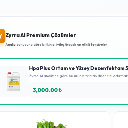
Doğa dostu bu formül, mantar, bakteri ve virüsleri yok ederken
toprağınıza hiçbir zehirli kalıntı bırakmaz.
Faydaları Nelerdir?
Tüm zararlı mikroorganizmalara karşı %100 etkilidir.
Uygulanan alanda 20 saatten fazla aktif kalarak hastalıkları u
tutar.
Kök çürüklüklerini engeller, verimi güvene alır.
Sera demirlerinde, sulama borularında paslanma yapmaz.
Zyrra AI Premium Çözümler
Analiz sonucuna göre bitkinizi iyileştirecek en etkili tavsiy