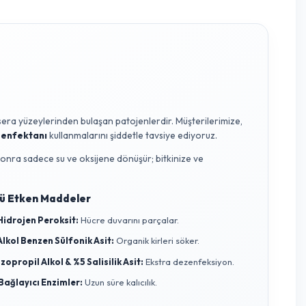
altı sürgünlerinin düzenli olarak alınması, bitkinin vejetatif 
liteli olmasını sağlar. Ayrıca, budama ile yaprak yoğunluğunun
ın iyileşmesini sağlar. Bu durum, fotosentez verimliliğini artırırke
ik eder. Ancak, aşırı yaprak alınımı, özellikle sıcak iklimlerde
çin stratejik olarak yeterli yaprak örtüsü bırakılması önemlidir
rek bitkinin fizyolojik ihtiyaçlarına göre ayarlanmalıdır.
hlike, toprak ve sera yüzeylerinden bulaşan patojenlerdir. Müşterile
 ve Yüzey Dezenfektanı
kullanmalarını şiddetle tavsiye ediyoruz