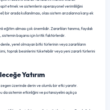
den olacak popülasyon yoğunluğu (eylem eşiği) dikkatlice
ücadele maliyeti gibi faktörler göz önünde bulundurularak
sıkıya bağlı kalmak esastır.
n, çiftçilerin düzenli olarak tarlalarını manuel olarak
ları tespit etmek ve sistemlerin operasyonel verimliliğini
leneksel) bir arada kullanılması, olası sistem arızalarına karşı e
 kapsamlı eğitim alması çok önemlidir. Zararlıları tanıma, faydalı
ilme, sistemin başarısı için kritik faktörlerdir.
u nedenle, yerel olmayan bitki türlerinin veya zararlıların
tür seçimi,
toprak
besinlerini tüketebilir veya yeni zararlı türleri