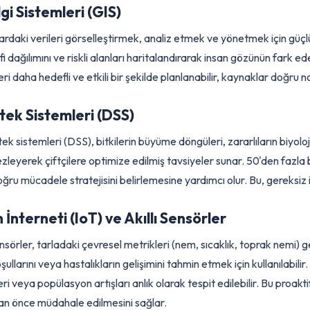
ultispektral, termal vb.) aracılığıyla
ürün
sağlığındaki değişiklikle
lerini tespit edebilirler. Bu teknolojiler, erken uyarı sistemleri o
Bilgi Sistemleri (GIS)
lanlardaki verileri görselleştirmek, analiz etmek ve yönetmek için
oğrafi dağılımını ve riskli alanları haritalandırarak insan gözü
ileri daha hedefli ve etkili bir şekilde planlanabilir, kaynaklar d
estek Sistemleri (DSS)
stek sistemleri (DSS), bitkilerin büyüme döngüleri, zararlıların
entezleyerek çiftçilere optimize edilmiş tavsiyeler sunar. 50'den f
doğru mücadele stratejisini belirlemesine yardımcı olur. Bu, gereks
in İnterneti (IoT) ve Akıllı Sensörler