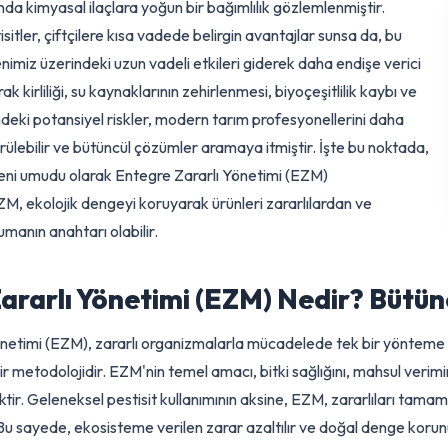
r süregelen geleneksel tarım uygulamalarında, yüksek verim hede
usunda kimyasal ilaçlara yoğun bir bağımlılık gözlemlenmiştir.
estisitler, çiftçilere kısa vadede belirgin avantajlar sunsa da, bu
genimiz üzerindeki uzun vadeli etkileri giderek daha endişe ver
Toprak kirliliği, su kaynaklarının zehirlenmesi, biyoçeşitlilik kaybı
zerindeki potansiyel riskler, modern tarım profesyonellerini dah
rdürülebilir ve bütüncül çözümler aramaya itmiştir. İşte bu nokt
n yeni umudu olarak Entegre Zararlı Yönetimi (EZM)
 EZM, ekolojik dengeyi koruyarak ürünleri zararlılardan ve
korumanın anahtarı olabilir.
 Zararlı Yönetimi (EZM) Nedir? Bü
 Yönetimi (EZM), zararlı organizmalarla mücadelede tek bir yönte
 bir metodolojidir. EZM'nin temel amacı, bitki sağlığını, mahsul v
ektir. Geleneksel pestisit kullanımının aksine, EZM, zararlılar