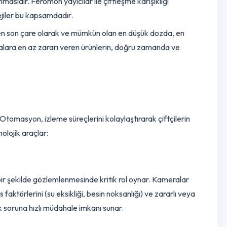
kategoriye girer. Bu yöntem, doğal ekosistemi destekler ve
ına alınmasıdır. Feromon yayıcılar ile çiftleşme karışıklığı
i stratejiler bu kapsamdadır.
ğında, en son çare olarak ve mümkün olan en düşük dozda, en
 organizmalara en az zararı veren ürünlerin, doğru zamanda ve
üm
ştir. Otomasyon, izleme süreçlerini kolaylaştırarak çiftçilerin
ca teknolojik araçlar:
 detaylı bir şekilde gözlemlenmesinde kritik rol oynar. Kameralar