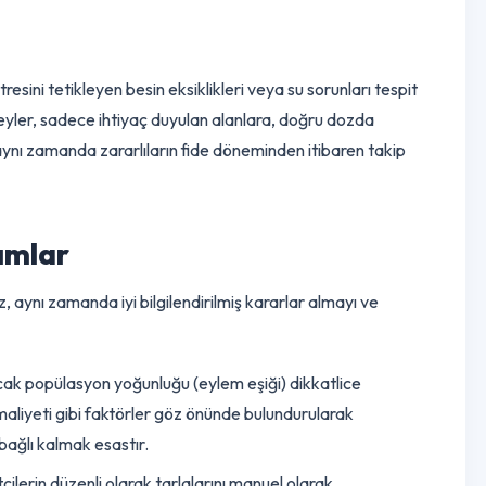
emi) gerçek zamanlı olarak izler. Bu veriler, belirli zararlı
nılabilir. Ayrıca, hareket sensörleri veya görüntü işleme sistemler
Bu proaktif izleme, zararlıların tarlaya ulaşmadan veya büyük bir
ki stresini tetikleyen besin eksiklikleri veya su sorunları tespi
yucu spreyler, sadece ihtiyaç duyulan alanlara, doğru dozda
 tarım, aynı zamanda zararlıların
fide
döneminden itibaren takip
k Adımlar
almaz, aynı zamanda iyi bilgilendirilmiş kararlar almayı ve