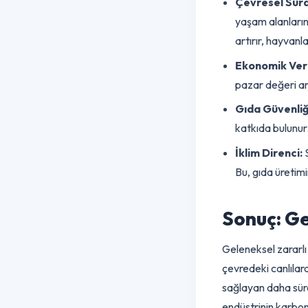
EZM'nin
EZM'yi benimsey
Kaliforniya gibi
göstermektedi
Çevresel Sü
yaşam alanlar
artırır, hayv
Ekonomik Ve
pazar değer
Gıda Güvenl
katkıda bulu
İklim Diren
Bu, gıda üret