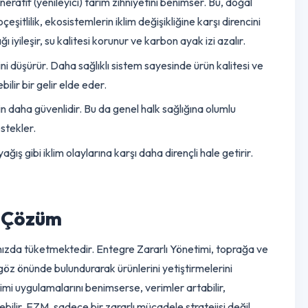
 Geleceğe Yatırım
nda gezegen üzerinde derin ve olumlu bir etki yaratır.
ıştır, bu da sistemin etkinliğini ve potansiyelini açıkça
e rejeneratif (yenileyici) tarım zihniyetini benimser. Bu, doğal
 biyoçeşitlilik, ekosistemlerin iklim değişikliğine karşı direncini
k sağlığı iyileşir, su kalitesi korunur ve karbon ayak izi azalır.
iyetlerini düşürür. Daha sağlıklı
sistem
sayesinde ürün kalitesi v
rdürülebilir bir gelir elde eder.
ciler için daha güvenlidir. Bu da genel halk sağlığına olumlu
i de destekler.
, aşırı yağış gibi iklim olaylarına karşı daha dirençli hale getirir.