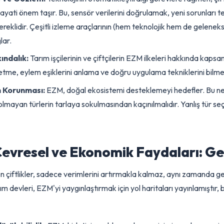
erinin Belirlenmesi:
Her zararlı türü için, ekonomik kayba ne
dir. Bu eşikler, ürünün değeri, zararlının potansiyel zararı ve m
 Erken ve gereksiz müdahalelerden kaçınmak için bu eşiklere sıkı 
leme ve Gözlem:
Teknolojinin otomatikleştirdiği görevlere rağme
 hayati önem taşır. Bu, sensör verilerini doğrulamak, yeni sorun
n gereklidir. Çeşitli izleme araçlarının (hem teknolojik hem de ge
sağlar.
arkındalık:
Tarım işçilerinin ve çiftçilerin EZM ilkeleri hakkında
ırt etme, eylem eşiklerini anlama ve doğru uygulama tekniklerini b
liğin Korunması:
EZM, doğal ekosistemi desteklemeyi hedefler. B
ı olmayan türlerin tarlaya sokulmasından kaçınılmalıdır. Yanlış 
ir.