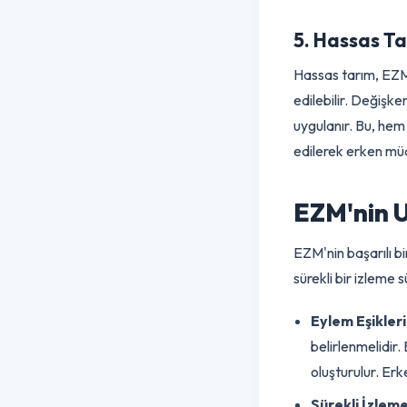
IoT tabanlı akıl
türlerinin üreme
ile zararlı hare
tehdit oluştur
5. Hassas
Hassas tarım, E
edilebilir. Değ
uygulanır. Bu, 
edilerek erken
EZM'nin
EZM'nin başarıl
sürekli bir izlem