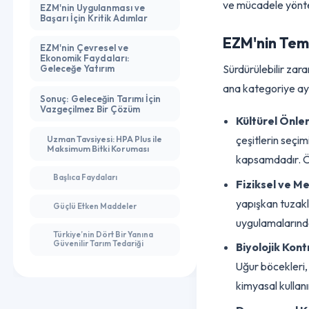
5. Hassas Tarım Entegrasyonu
tutmayı hedefle
ve mücadele yö
EZM'nin Uygulanması ve
Başarı İçin Kritik Adımlar
EZM'nin Te
EZM'nin Çevresel ve
Ekonomik Faydaları:
Sürdürülebilir z
Geleceğe Yatırım
ana kategoriye 
Sonuç: Geleceğin Tarımı İçin
Vazgeçilmez Bir Çözüm
Kültürel Ö
çeşitlerin s
Uzman Tavsiyesi: HPA Plus ile
Maksimum Bitki Koruması
kapsamdadır. 
Başlıca Faydaları
Fiziksel ve
yapışkan tuza
Güçlü Etken Maddeler
uygulamaları
Türkiye’nin Dört Bir Yanına
Güvenilir Tarım Tedariği
Biyolojik K