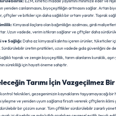
 Çevresel ve Ekonomik Faydaları:
en çiftlikler, sadece verimlerini artırmakla kalmaz, aynı zama
 tarım devleri, EZM'yi yaygınlaştırmak için yol haritaları yayınlam
r.
rdürülebilirlik:
EZM, kirletici madde yayılımını minimize eder v
ının yeniden canlanmasını, biyoçeşitliliğin artmasını sağlar. Artan
anlar, çiftçiler ve
bitkiler
için daha sağlıklı bir ortam yaratır. Topra
rimlilik:
Kimyasal ilaçlara olan bağımlılığın azalması, girdi mal
i artar. Uzun vadede,
verim
istikrarı sağlanır ve çiftçiler daha sü
iği ve Sağlığı:
Daha az kimyasal kalıntısı içeren ürünler, tüketi
nur. Sürdürülebilir üretim pratikleri, uzun vadede gıda güvenliğin
ci:
Sağlıklı toprak ve zengin biyoçeşitlilik, tarım alanlarını kuraklık
iminin sürekliliği için hayati öneme sahiptir.