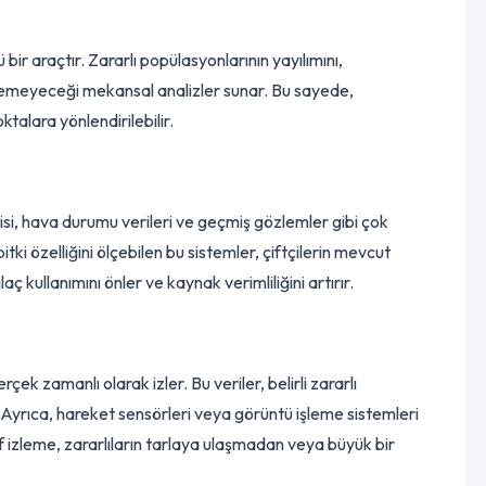
ri, stres faktörlerini (su eksikliği, besin noksanlığı) ve zararlı vey
luşturarak soruna hızlı müdahale imkanı sunar.
 güçlü bir araçtır. Zararlı popülasyonlarının yayılımını,
nün fark edemeyeceği mekansal analizler sunar. Bu sayede,
oğru noktalara yönlendirilebilir.
 biyolojisi, hava durumu verileri ve geçmiş gözlemler gibi çok
azla bitki özelliğini ölçebilen bu sistemler, çiftçilerin mevcut
iz ilaç kullanımını önler ve kaynak verimliliğini artırır.