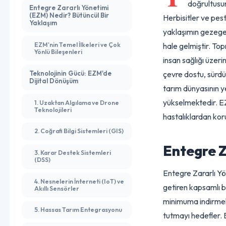
Y
ıllardı
doğrult
Entegre Zararlı Yönetimi
(EZM) Nedir? Bütüncül Bir
Herbisitler ve p
Yaklaşım
yaklaşımın geze
EZM'nin Temel İlkeleri ve Çok
hale gelmiştir. 
Yönlü Bileşenleri
insan sağlığı ü
çevre dostu, sü
Teknolojinin Gücü: EZM'de
Dijital Dönüşüm
tarım
dünyasını
yükselmektedir.
1. Uzaktan Algılama ve Drone
Teknolojileri
hastalıklardan 
2. Coğrafi Bilgi Sistemleri (GIS)
Entegre
3. Karar Destek Sistemleri
(DSS)
Entegre Zararlı
4. Nesnelerin İnterneti (IoT) ve
getiren kapsamlı
Akıllı Sensörler
minimuma indirm