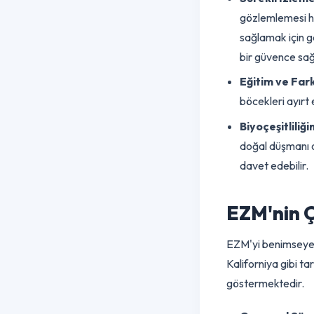
Eylem Eşikl
belirlenmeli
oluşturulur.
Sürekli İz
gözlemlemesi
sağlamak içi
bir güvence 
Eğitim ve F
böcekleri ay
Biyoçeşitli
doğal düşman
davet edebil