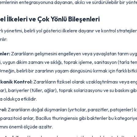
r. Bu sayede, ekosisteme verilen zarar azaltılır ve doğal denge k
ntemlerinin entegrasyonuna dayanan, akılcı ve sürdürülebilir b
mel İlkeleri ve Çok Yönlü Bileşenleri
ararlı yönetimi, belirli yol gösterici ilkelere dayanır ve kontrol s
ayrılır:
nlemler:
Zararlıların gelişmesini engelleyen veya yavaşlatan ta
eçimi, uygun dikim zamanı ve sıklığı, toprak işleme, sanitasyon (
Örneğin, belirli bir zararlının yaşam döngüsünü kırmak için farklı 
 Mekanik Kontrol:
Zararlıların fiziksel olarak uzaklaştırılması
klar), bariyerler (tüller, ağlar), toprak solarizasyonu ve su baskı
nda oldukça etkilidir.
ontrol:
Zararlıların doğal düşmanları (yırtıcılar, parazitler, patoj