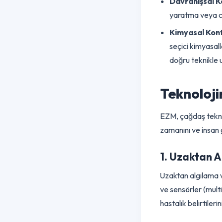
Uğur böcekle
kimyasal kul
Davranışsa
yaratma veya
Kimyasal K
seçici kimya
doğru teknik
Teknolo
EZM, çağdaş tek
zamanını ve ins
1. Uzaktan
Uzaktan algılam