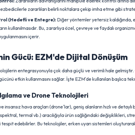
ri, parazitoid arılar, Bacillus thuringiensis gibi bakteriler bu 
lanımını önemli ölçüde azaltır.
l Kontrol:
Zararlıların davranışlarını manipüle ederek kontrol alt
 cezbedicilerle zararlıları belirli noktalara çekip imha etme gib
ontrol (Hedefli ve Entegre):
Diğer yöntemler yetersiz kaldı
salların kullanılmasıdır. Bu, zararlıya özel, çevreye ve faydalı
le uygulanmasını içerir.
jinin Gücü: EZM'de Dijital Dönüş
nolojilerin entegrasyonuyla çok daha güçlü ve verimli hale gelmi
an gücünü etkin kullanmasını sağlar. İşte EZM'de kullanılan başlı
 Algılama ve Drone Teknolojileri
a ve insansız hava araçları (drone'lar), geniş alanların hızlı ve