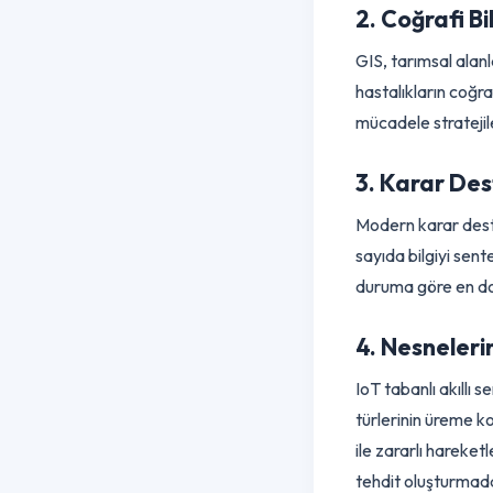
ve sensörler (m
hastalık belirti
2. Coğrafi 
GIS, tarımsal a
hastalıkların c
mücadele stratej
3. Karar D
Modern karar de
sayıda bilgiyi s
duruma göre en 
4. Nesneler