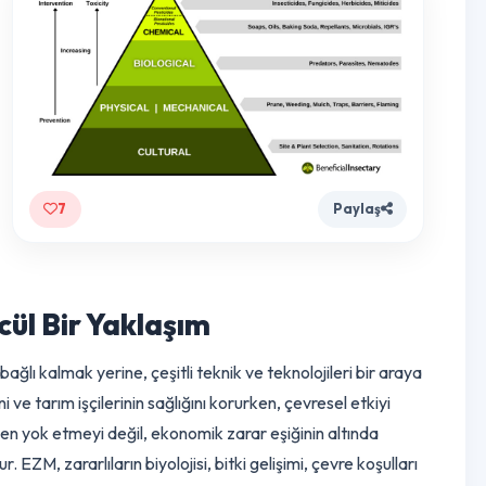
fleri
ici
 ve
a
ada,
7
Paylaş
tüncül Bir Yaklaşım
me bağlı kalmak yerine, çeşitli teknik ve teknolojileri bir ara
erimini ve tarım işçilerinin sağlığını korurken, çevresel etkiyi
ı tamamen yok etmeyi değil, ekonomik zarar eşiğinin altında