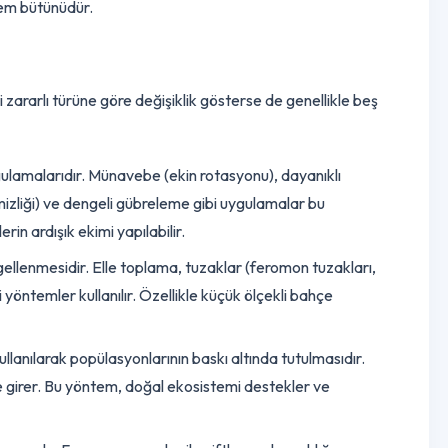
orunur. EZM, zararlıların biyolojisi,
bitki
gelişimi, çevre koşullar
ir
yöntem
bütünüdür.
tratejileri zararlı türüne göre değişiklik gösterse de genellikle beş
rım uygulamalarıdır. Münavebe (ekin rotasyonu), dayanıklı
tarla temizliği) ve dengeli gübreleme gibi uygulamalar bu
bitkilerin ardışık ekimi yapılabilir.
 veya engellenmesidir. Elle toplama, tuzaklar (feromon tuzakları,
nı gibi yöntemler kullanılır. Özellikle küçük ölçekli
bahçe
enler) kullanılarak popülasyonlarının baskı altında tutulmasıdır.