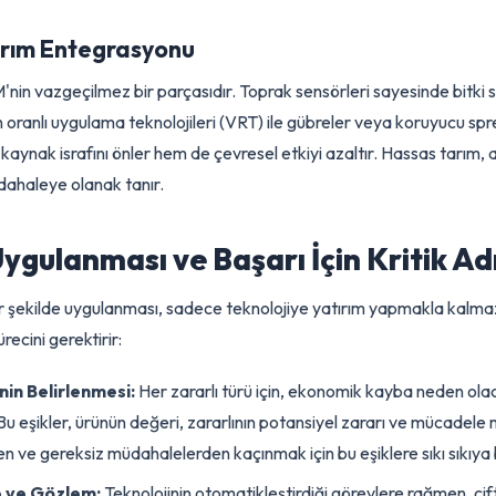
lı sensörler, tarladaki çevresel metrikleri (nem, sıcaklık, toprak n
 koşullarını veya hastalıkların gelişimini tahmin etmek için kulla
ketleri veya popülasyon artışları anlık olarak tespit edilebilir. 
madan önce müdahale edilmesini sağlar.
 Tarım Entegrasyonu
ZM'nin vazgeçilmez bir parçasıdır. Toprak sensörleri sayesinde bit
işken oranlı uygulama teknolojileri (VRT) ile gübreler veya koru
hem kaynak israfını önler hem de çevresel etkiyi azaltır. Hassas
 müdahaleye olanak tanır.
 Uygulanması ve Başarı İçin Kriti
ı bir şekilde uygulanması, sadece teknolojiye yatırım yapmakla k
e sürecini gerektirir: