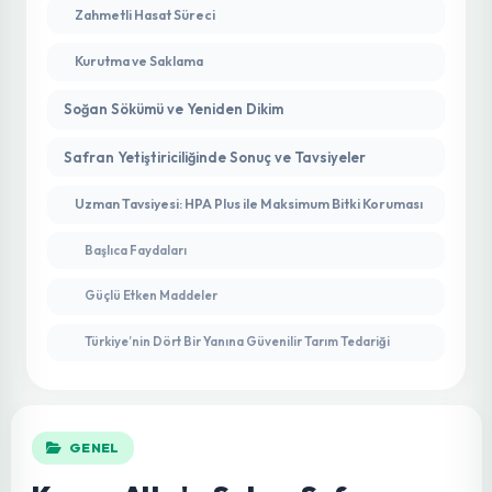
Hasat, Kurutma ve Muhafaza: Kırmızı Altının Son
Dokunuşları
Zahmetli Hasat Süreci
Kurutma ve Saklama
Soğan Sökümü ve Yeniden Dikim
Safran Yetiştiriciliğinde Sonuç ve Tavsiyeler
Uzman Tavsiyesi: HPA Plus ile Maksimum Bitki Koruması
Başlıca Faydaları
Güçlü Etken Maddeler
Türkiye’nin Dört Bir Yanına Güvenilir Tarım Tedariği