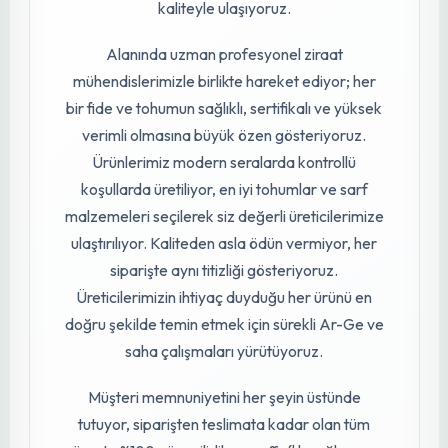
bırakmaz.
HPA Plus 5 LT İncele ve Satın Al
→
Türkiye’nin Dört Bir Yanına
Güvenilir Tarım Tedariği
fidebahcesi.com
, 2015 yılından bu yana
Türkiye’nin dört bir yanına kaliteli fide, tohum ve
tarım sarf malzemesi tedariği yapan köklü ve