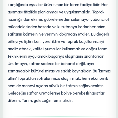
tamamen kuruduktan sonra gerçekleştirilir. Yaprakların
kuruması, yumruların dinlenme evresine girdiğini ve
enerjilerini depoladığını gösterir. Sökülen safran
yumruları, rutubetten uzak, serin ve iyi havalandırılan bir
ortamda muhafaza edilmelidir. Bu süre zarfında, hastalıklı
veya zarar görmüş yumrular ayıklanır, sağlıklı ve iri
yumrular gelecek sezon için seçilir. Ağustos ayının
ortalarına gelindiğinde ise, bu sağlıklı yumrular yeni
hazırlanmış bir tarlaya veya aynı tarlanın farklı bir
parseline dikilerek, yeni bir
üretim döngüsü
başlatılır. Bu
döngüsel süreç, safran yetiştiriciliğinin sürdürülebilirliğini
garanti eder
ve verimliliği artırır.
Safran Yetiştiriciliğinde Sonuç
ve Tavsiyeler