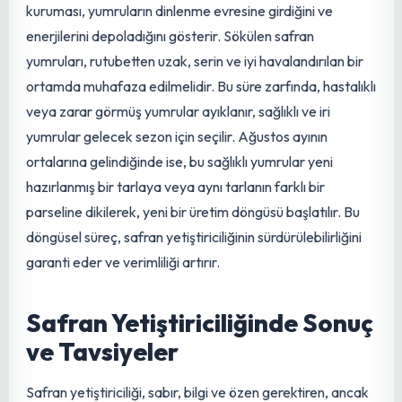
ısıdan uzak tutulmalıdır. En uygun saklama koşulları, tahta
kutular veya koyu renkli, hava almayan cam şişelerdir.
Ürünün rutubetsiz, serin ve ışık almayan ortamlarda
muhafaza edilmesi, safranın rengini, aromasını ve tıbbi
özelliklerini uzun süre korumasını
sağlayacaktır
. Doğru
kurutma ve saklama, 'kırmızı altının' değerini belirleyen
son adımdır.
Soğan Sökümü ve Yeniden
Dikim
Safran tarlasından en yüksek verimi almak ve yumruların
sağlığını korumak için belirli aralıklarla soğan sökümü ve
yeniden dikim işlemi yapılması gerekmektedir. Bu işlem
genellikle Temmuz ayının başlarında, safran yaprakları