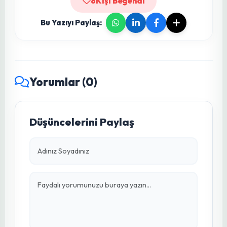
fidebahcesi.com olarak kaliteli fide ve tohum
anlayışımızı, profesyonel ziraat desteğiyle
birleştirerek Türkiye tarımına değer katmaya
devam ediyoruz. Siz de kaliteli üretim ve
güvenilir tedarik zinciri arıyorsanız, doğru
yerdesiniz. Bize güvenin, hasadınızda farkı
görün.
fidebahcesi.com’u Keşfet →