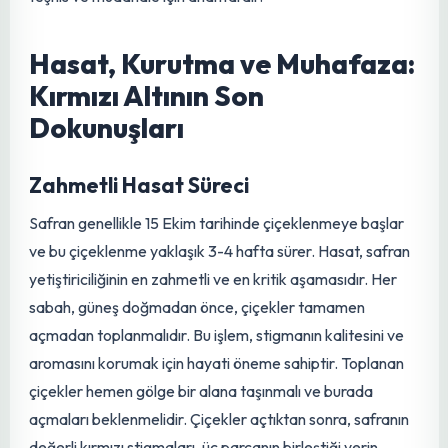
Hastalık ve Zararlılarla Mücadele
Safran, genellikle dayanıklı bir bitki olsa da, uygun
olmayan koşullarda bazı hastalık ve zararlılarla
karşılaşabilir. Özellikle nemli ve ağır topraklarda fungal
hastalıklar (yumru çürümeleri) görülebilir. İyi drenaj, doğru
ekim derinliği ve havalandırma, bu tür hastalıkların
önlenmesinde temel faktörlerdir. Fare ve diğer
kemirgenler de yumrulara zarar verebilir. Bu tür
zararlılarla mücadelede tuzaklar veya doğal caydırıcılar
kullanılabilir. Kimyasal mücadeleden mümkün olduğunca
kaçınmak, ürünün organik ve doğal
yapısını korumak
için
önemlidir. Sürekli toprak analizi ve bitki gözlemi, erken
teşhis ve müdahale için anahtardır.