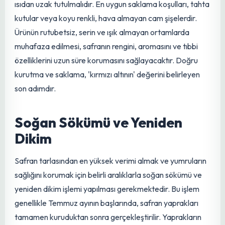
yaklaşık 0.5 cm altından, yani sarı kısmın başladığı
noktadan dikkatlice koparılır. Bu koparma işlemi elle,
cımbızla veya özel küçük makaslarla yapılabilir. Bu
aşamadaki titizlik, elde edilen safranın kalitesini doğrudan
etkiler.
Kurutma ve Saklama
Koparılan stigmalar, kalitelerini kaybetmemeleri için
bekletilmeden kurutulmalıdır. Kurutma işlemi, 30°C
sıcaklığa ayarlanmış havalandırmalı fırınlarda veya özel
kurutma dolaplarında 24-26 saat süreyle gerçekleştirilir.
Geleneksel yöntemlerde ise güneş ışığı almayan, iyi
havalandırılan ortamlarda gölgede kurutma yapılabilir.
Ancak modern yöntemler, daha homojen ve kaliteli bir
kurutma sağlar. Kurutulmuş safran, nemden, ışıktan ve