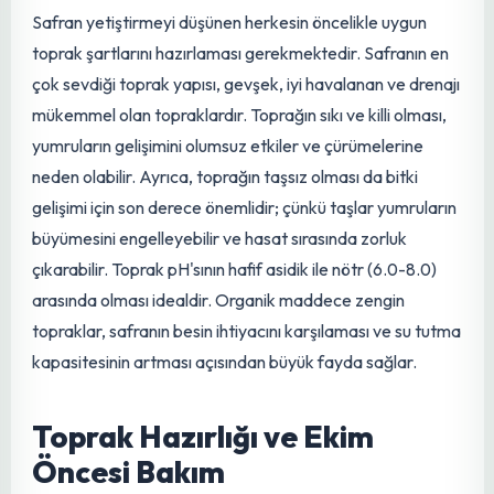
alanlarda yetişen safranın, kalitesinin ve veriminin daha
yüksek olduğu gözlemlenmiştir. Bitki, kışın soğuklara karşı
dayanıklı olsa da, ani ve şiddetli donlardan korunması
önemlidir. Yaz aylarında ise yumruların dinlenmesi için
kuru ve sıcak bir döneme ihtiyaç duyar.
Toprak Yapısının Önemi
Safran yetiştirmeyi düşünen herkesin öncelikle uygun
toprak şartlarını hazırlaması gerekmektedir. Safranın en
çok sevdiği toprak yapısı, gevşek, iyi havalanan ve drenajı
mükemmel olan topraklardır. Toprağın sıkı ve killi olması,
yumruların gelişimini olumsuz etkiler ve çürümelerine
neden olabilir. Ayrıca, toprağın taşsız olması da
bitki
gelişimi
için son derece önemlidir; çünkü taşlar yumruların
büyümesini engelleyebilir ve hasat sırasında zorluk