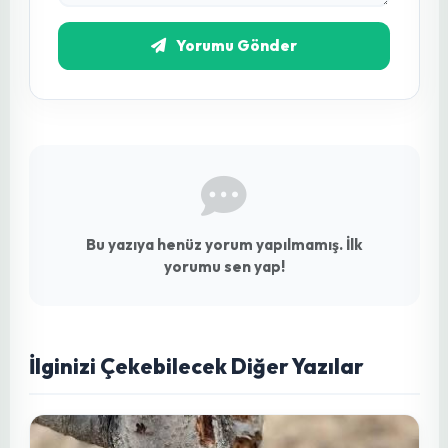
Konu Etiketleri:
#safran yetiştiriciliği
#safran ekimi
#safran bakımı
#safran hasadı
#crocus sativus
#dünyanın en pahalı baharatı
#tarım teknikleri
#fidebahcesi.com
8
Kişi Beğendi
Bu Yazıyı Paylaş:
Yorumlar (0)