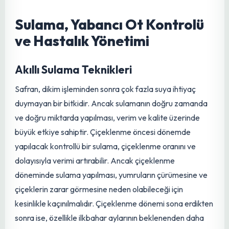
toprakla kapatılması, ekim işlemini tamamlar. Safran
yetiştiriciliğinde gübreleme işlemleri, genellikle organik
madde odaklıdır. Yanmış sığır gübresi, toprağın nadasa
bırakıldığı dönemde de toprağa karıştırılarak organik
madde eksikliğini giderir ve toprağın yapısını iyileştirir.
Hem nadas döneminde hem de ekim aşamasında yapılan
bu organik gübreleme, bitkinin uzun yıllar boyunca sağlıklı
bir şekilde beslenmesini sağlar. Bu sayede, bitkilerin sıklık
durumuna bağlı olarak 4 ila 5 yıl boyunca söküm
yapılmadan ürün almak mümkün olabilmektedir. Bu uzun
süreli verim, çiftçiler için önemli bir avantajdır.
Sulama, Yabancı Ot Kontrolü
ve Hastalık Yönetimi