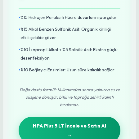
bakteri, virüs). Üreticilerimize, üretim alanlarını ve
ekipmanlarını hastalıklardan korumak için
HPA Plus
Ortam ve Yüzey Dezenfektanı
kullanmalarını
şiddetle öneriyoruz.
Başlıca Faydaları
•
Tüm zararlı mikroorganizmalara karşı %100
etkinlik
•
Uygulama sonrası 20+ saat aktif koruma sağlar
•
Kök çürüklüğünü büyük ölçüde önler
•
Verim kaybını azaltır, ürün kalitesini artırır
•
Sera demir aksamı ve sulama borularında