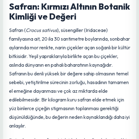
sunmaktır. Safran, sadece bir baharat değil, aynı
zamanda binlerce yıllık bir kültürel miras ve tıbbi
özellikleriyle de öne çıkan bir mucizedir.
Safran: Kırmızı Altının Botanik
Kimliği ve Değeri
Safran (
Crocus sativus
), süsengiller (Iridaceae)
familyasına ait, 20 ila 30 santimetre boylarında, sonbahar
aylarında mor renkte, narin çiçekler açan soğanlı bir kültür
bitkisidir. Yeşil yapraklarıyla birlikte açan bu çiçekler,
aslında dünyanın en pahalı baharatının kaynağıdır.
Safranın bu denli yüksek bir değere sahip olmasının temel
sebebi, yetiştirilme sürecinin zorluğu, hasadının tamamen
el emeğine dayanması ve çok az miktarda elde