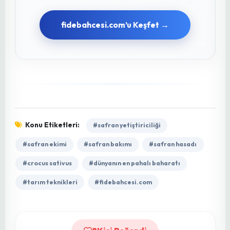
siparişte aynı titizliği gösteriyoruz.
Üreticilerimizin ihtiyaç duyduğu her ürünü en
doğru şekilde temin etmek için sürekli Ar-Ge ve
saha çalışmaları yürütüyoruz.
Müşteri memnuniyetini her şeyin üstünde
tutuyor, siparişten teslimata kadar olan tüm
süreçte %100 güvenilirlik ve şeffaflık sağlıyoruz.
Hızlı kargo seçenekleri, doğru ürün garantisi,
zamanında teslimat ve ihtiyaç duyduğunuz her
an teknik destek ile yanınızdayız. Amacımız
sadece ürün tedarik etmek değil; sizin bereketli
hasatlar elde etmenize, maliyetlerinizi
düşürmenize ve tarımsal başarınızı uzun vadeli
olarak güçlendirmenize katkıda bulunmaktır.
Her üreticinin başarısı bizim başarımızdır.