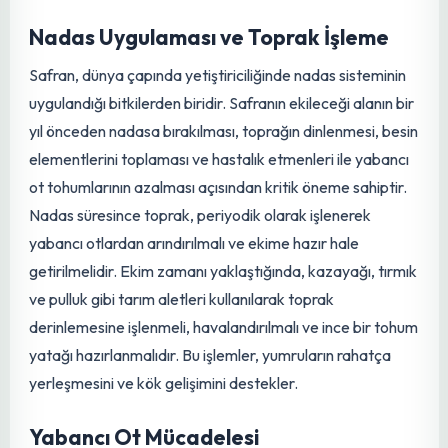
çıkarabilir. Toprak pH'sının hafif asidik ile nötr (6.0-8.0)
arasında olması idealdir. Organik maddece zengin
topraklar, safranın besin ihtiyacını karşılaması ve su tutma
kapasitesinin artması açısından büyük fayda sağlar.
Toprak Hazırlığı ve Ekim
Öncesi Bakım
Nadas Uygulaması ve Toprak İşleme
Safran, dünya çapında yetiştiriciliğinde nadas sisteminin
uygulandığı bitkilerden biridir. Safranın ekileceği alanın bir
yıl önceden nadasa bırakılması, toprağın dinlenmesi, besin
elementlerini toplaması ve hastalık etmenleri ile yabancı
ot tohumlarının azalması açısından kritik öneme sahiptir.