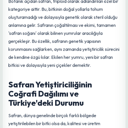
edilebilmesidir. Bir kilogram kuru safran elde etmek için
yüz binlerce çiçeğin stigmasının toplanması gerektiği
düşünüldüğünde, bu değerin neden kaynaklandığı daha iyi
anlaşılır.
Botanik açıdan safran, triploid olarak adlandırılan özel bir
kategoriye aittir. Bu, bitkinin doğal yollarla tohum
oluşturamadığı ve dolayısıyla genetik olarak steril olduğu
anlamına gelir. Safranın çoğaltılması ve ekimi, tamamen
'safran soğanı' olarak bilinen yumrular aracılığıyla
gerçekleşir. Bu özellik, safranın genetik yapısının
korunmasını sağlarken, aynı zamanda yetiştiricilik sürecini
de kendine özgü kılar. Ekilen her
yumru
, yeni bir safran
bitkisi ve dolayısıyla yeni çiçekler demektir.