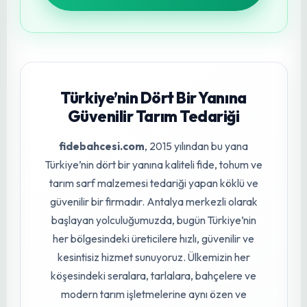
paslanma (korozyon) yapmaz
Güçlü Etken Maddeler
•
%15 Hidrojen Peroksit: Hücre duvarlarını parçalar
•
%15 Alkol Benzen Sülfonik Asit: Organik kirliliği
etkili şekilde çözer
•
%10 İzopropil Alkol + %5 Salisilik Asit: Ekstra güçlü
dezenfeksiyon
•
%10 Bağlayıcı Enzimler: Uzun süre kalıcılık sağlar
Doğa dostu formül: Kullanımdan sonra yalnızca su ve
oksijene dönüşür, bitki ve toprağa zehirli kalıntı