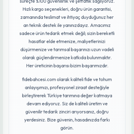
güvenilir bir firmadır. Antalya merkezli olarak
başlayan yolculuğumuzda, bugün Türkiye’nin
her bölgesindeki üreticilere hızlı, güvenilir ve
kesintisiz hizmet sunuyoruz. Ülkemizin her
köşesindeki seralara, tarlalara, bahçelere ve
modern tarım işletmelerine aynı özen ve
kaliteyle ulaşıyoruz.
Alanında uzman profesyonel ziraat
mühendislerimizle birlikte hareket ediyor; her
bir fide ve tohumun sağlıklı, sertifikalı ve yüksek
verimli olmasına büyük özen gösteriyoruz.
Ürünlerimiz modern seralarda kontrollü
koşullarda üretiliyor, en iyi tohumlar ve sarf
malzemeleri seçilerek siz değerli üreticilerimize
ulaştırılıyor. Kaliteden asla ödün vermiyor, her