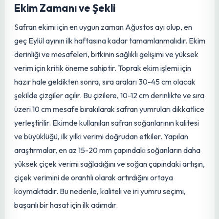
olacaktır. Yabancı otlar, safran bitkisiyle besin, su ve ışık
rekabetine girerek verimi ciddi şekilde düşürebilir. Bu
nedenle, ekim öncesi yapılan titiz bir yabancı ot temizliği,
sonraki dönemlerdeki iş yükünü ve potansiyel zararları
minimize eder.
Safran Ekim Teknikleri ve
Gübreleme Stratejileri
Ekim Zamanı ve Şekli
Safran ekimi için en uygun zaman Ağustos ayı olup, en
geç Eylül ayının ilk haftasına kadar tamamlanmalıdır. Ekim
derinliği ve mesafeleri, bitkinin sağlıklı gelişimi ve yüksek
verim için kritik öneme sahiptir. Toprak ekim işlemi için