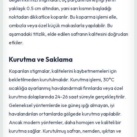
Hasat, Kurutma ve Muhafaza:
Kırmızı Altının Son
Dokunuşları
Zahmetli Hasat Süreci
Safran genellikle 15 Ekim tarihinde çiçeklenmeye başlar
ve bu çiçeklenme yaklaşık 3-4 hafta sürer. Hasat, safran
yetiştiriciliğinin en zahmetli ve en kritik aşamasıdır. Her
sabah, güneş doğmadan önce, çiçekler tamamen
açmadan toplanmalıdır. Bu işlem, stigmanın kalitesini ve
aromasını korumak için hayati öneme sahiptir. Toplanan
çiçekler hemen gölge bir alana taşınmalı ve burada
açmaları beklenmelidir. Çiçekler açtıktan sonra, safranın
değerli kırmızı stigmaları, üç parçanın birleştiği yerin