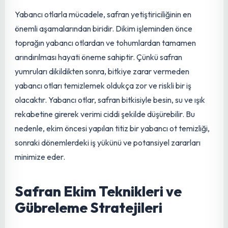
Nadas süresince toprak, periyodik olarak işlenerek
yabancı otlardan arındırılmalı ve ekime hazır hale
getirilmelidir. Ekim zamanı yaklaştığında, kazayağı, tırmık
ve pulluk gibi tarım aletleri kullanılarak toprak
derinlemesine işlenmeli, havalandırılmalı ve ince bir tohum
yatağı hazırlanmalıdır. Bu işlemler, yumruların rahatça
yerleşmesini ve kök gelişimini destekler.
Yabancı Ot Mücadelesi
Yabancı otlarla mücadele, safran yetiştiriciliğinin en
önemli aşamalarından
biridir. Dikim işleminden önce
toprağın yabancı otlardan ve tohumlardan tamamen
arındırılması hayati öneme sahiptir. Çünkü safran
yumruları dikildikten sonra, bitkiye zarar vermeden
yabancı otları temizlemek oldukça zor ve riskli bir iş