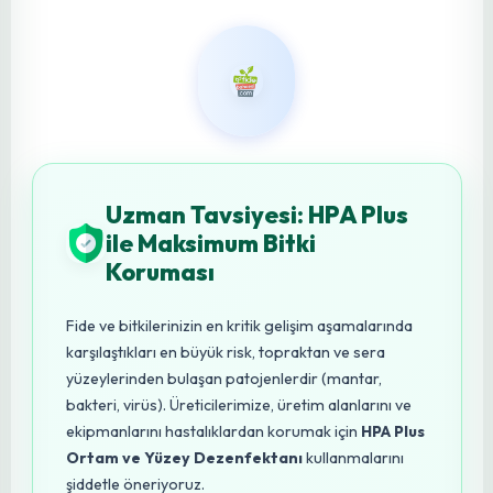
Safran yetiştiriciliği, sabır, bilgi ve özen gerektiren, ancak
karşılığında eşsiz bir ürün sunan bir tarım faaliyetidir. Her
aşaması titizlikle planlanmalı ve uygulanmalıdır. Toprak
hazırlığından ekime, gübrelemeden sulamaya, yabancı ot
mücadelesinden hasada ve kurutmaya kadar her adım,
safranın kalitesini ve verimini doğrudan etkiler. Bu
değerli
bitkiyi
yetiştirirken, yerel iklim ve toprak koşullarınızı iyi
analiz etmek, kaliteli yumrular kullanmak ve doğru tarım
tekniklerini uygulamak başarıya ulaşmanın anahtarıdır.
Unutmayın, safran sadece bir baharat değil, aynı
zamanda bir kültürel miras ve sağlık kaynağıdır. Bu 'kırmızı
altını' topraktan sofralarımıza ulaştırmak, hem ekonomik
hem de manevi açıdan büyük bir
tatmin sağlayacaktır
.
Geleceğin safran üreticilerine bol ve bereketli hasatlar
dilerim. Tarım,
geleceğin teminatıdır
.