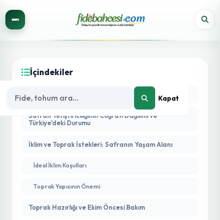
İçindekiler
Safran: Kırmızı Altının Botanik Kimliği ve Değeri
Kapat
Safran Yetiştiriciliğinin Coğrafi Dağılımı ve
Türkiye'deki Durumu
İklim ve Toprak İstekleri: Safranın Yaşam Alanı
İdeal İklim Koşulları
Toprak Yapısının Önemi
Toprak Hazırlığı ve Ekim Öncesi Bakım