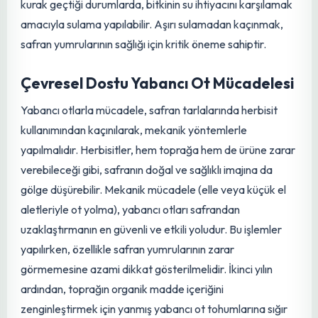
Akıllı Sulama Teknikleri
Safran, dikim işleminden sonra çok fazla suya ihtiyaç
duymayan bir bitkidir. Ancak sulamanın doğru zamanda
ve doğru miktarda yapılması, verim ve kalite üzerinde
büyük etkiye sahiptir. Çiçeklenme öncesi dönemde
yapılacak kontrollü bir sulama, çiçeklenme oranını ve
dolayısıyla verimi artırabilir. Ancak çiçeklenme
döneminde sulama yapılması, yumruların çürümesine ve
çiçeklerin zarar görmesine neden olabileceği için
kesinlikle kaçınılmalıdır. Çiçeklenme dönemi sona erdikten
sonra ise, özellikle ilkbahar aylarının beklenenden daha
kurak geçtiği durumlarda, bitkinin su ihtiyacını karşılamak
amacıyla sulama yapılabilir. Aşırı sulamadan kaçınmak,
safran yumrularının
sağlığı için kritik öneme sahiptir.