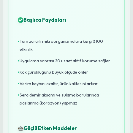
Uzman Tavsiyesi: HPA Plus
ile Maksimum Bitki
Koruması
Fide ve bitkilerinizin en kritik gelişim aşamalarında
karşılaştıkları en büyük risk, topraktan ve sera
yüzeylerinden bulaşan patojenlerdir (mantar,