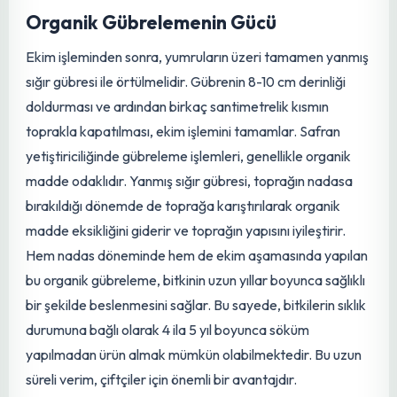
hazır hale geldikten sonra, sıra araları 30-45 cm olacak
şekilde çizgiler açılır. Bu çizilere, 10-12 cm derinlikte ve sıra
üzeri 10 cm mesafe bırakılarak safran yumruları dikkatlice
yerleştirilir. Ekimde kullanılan safran soğanlarının kalitesi
ve büyüklüğü, ilk yılki verimi doğrudan etkiler. Yapılan
araştırmalar, en az 15-20 mm çapındaki soğanların daha
yüksek çiçek verimi sağladığını ve soğan çapındaki artışın,
çiçek verimini de orantılı olarak artırdığını ortaya
koymaktadır. Bu nedenle, kaliteli ve iri yumru seçimi,
başarılı bir
hasat için
ilk adımdır.
Organik Gübrelemenin Gücü
Ekim işleminden sonra, yumruların üzeri tamamen yanmış
sığır gübresi ile örtülmelidir. Gübrenin 8-10 cm derinliği
doldurması ve ardından birkaç santimetrelik kısmın