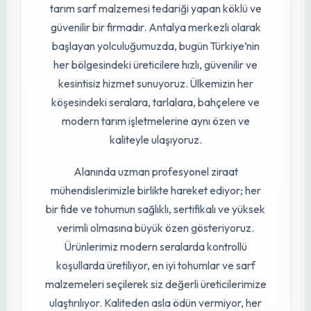
Doğa dostu formül: Kullanımdan sonra yalnızca su ve
oksijene dönüşür, bitki ve toprağa zehirli kalıntı
bırakmaz.
HPA Plus 5 LT İncele ve Satın Al
→
Türkiye’nin Dört Bir Yanına
Güvenilir Tarım Tedariği
fidebahcesi.com
, 2015 yılından bu yana