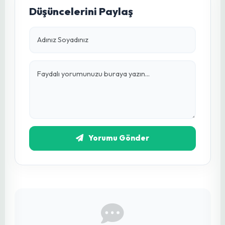
Konu Etiketleri:
#sarı mavi tuzak
#zararlı mücadelesi
#entegre zararlı yönetimi
#sera zararlıları
#biyolojik mücadele
#trips tuzağı
#yapışkan tuzak
#sürdürülebilir tarım
#bitki koruma
4
Kişi Beğendi
Bu Yazıyı Paylaş: