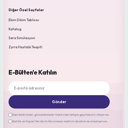
Presidential Yedikule Marul Fidesi
3.00 ₺
YENİ
Çilek Fidesi Yüksek Verimli
18.00 ₺
Fidebahcesi
Sayfalar
Ana Sayfa
Şartlar ve Koşullar
Hakkımızda
Teslimat Şartları