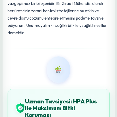
yerleşimler yapılmalıdır.
Sonuç: Geleceğin Tarımında
Güvenli ve Etkin Bir
Koruma
Kalkanı
Sarı-mavi rulo yapışkan tuzaklar, modern tarımın karşı
karşıya olduğu zararlı mücadelesi sorunlarına hem bilimsel
hem de pratik bir yanıt sunmaktadır. Kimyasal
mücadeleye olan bağımlılığı azaltarak, çevresel
sürdürülebilirliği, ürün kalitesini ve insan sağlığını ön planda
tutan bu ürünler, Entegre Zararlı Yönetimi programlarının
vazgeçilmez bir bileşenidir. Bir Ziraat Mühendisi olarak,
her üreticinin zararlı
kontrol
stratejilerine bu etkin ve