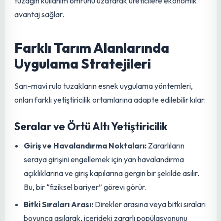
kapasitesini ikiye katlar. UV dayanıklılık özelliği sayesinde
güneş ışınlarının zararlı etkilerine karşı dirençlidir ve
yapışkanlığını uzun süre muhafaza eder. Yağmur, rüzgar,
sıcaklık dalgalanmaları gibi olumsuz hava koşullarından
etkilenmemesi, onu hem örtü altı hem de açık
tarım
alanları için ideal bir seçenek haline getirir. Bu özellikler,
tuzağın kullanım ömrünü uzatarak üreticilere ekonomik
avantaj sağlar.
Farklı Tarım Alanlarında
Uygulama Stratejileri
Sarı-mavi rulo tuzakların esnek uygulama yöntemleri,
onları farklı
yetiştiricilik
ortamlarına adapte edilebilir kılar: