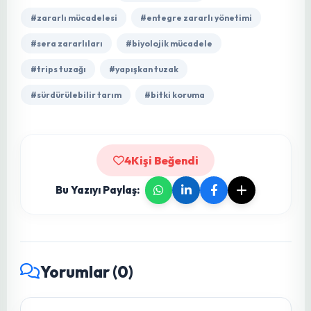
olarak güçlendirmenize katkıda bulunmaktır.
Her üreticinin başarısı bizim başarımızdır.
fidebahcesi.com olarak kaliteli fide ve tohum
anlayışımızı, profesyonel ziraat desteğiyle
birleştirerek Türkiye tarımına değer katmaya
devam ediyoruz. Siz de kaliteli üretim ve
güvenilir tedarik zinciri arıyorsanız, doğru
yerdesiniz. Bize güvenin, hasadınızda farkı
görün.
fidebahcesi.com’u Keşfet →