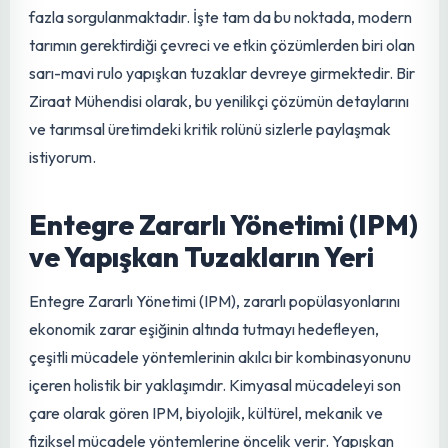
etkileyen en önemli faktörlerden biridir. Kimyasal
pestisitlerin yaygın kullanımı, hem çevre hem insan sağlığı
üzerindeki potansiyel riskleri nedeniyle giderek daha
fazla sorgulanmaktadır. İşte tam da bu noktada, modern
tarımın gerektirdiği çevreci ve etkin çözümlerden biri olan
sarı-mavi rulo yapışkan tuzaklar devreye girmektedir. Bir
Ziraat Mühendisi olarak, bu yenilikçi
çözümün
detaylarını
ve tarımsal üretimdeki kritik rolünü sizlerle paylaşmak
istiyorum.
Entegre Zararlı Yönetimi (IPM)
ve Yapışkan Tuzakların Yeri
Entegre Zararlı Yönetimi (IPM), zararlı popülasyonlarını
ekonomik zarar eşiğinin altında tutmayı hedefleyen,