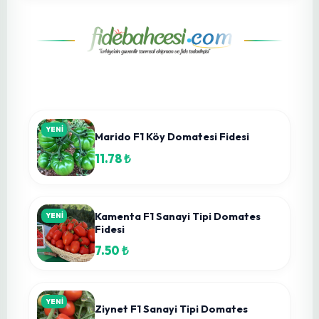
Meyve Bahçelerinin Gizli Tehdidi: Teke Böcekleri
ve Entegre Bitki Sağlığı Yönetimi
25 Haz 2026
Mısırda Sulama Nasıl Olmalı Verimli ve
Sürdürülebilir Üretim
25 Haz 2026