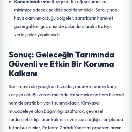
veya özel askı sistemlerine gergin bir şekilde
sabitlenmelidir. Tuzağın bitki üst seviyesinin hemen
üzerinde veya zararlıların yoğunlaştığı alana yakın bir
mesafede olması, yakalama oranını artırır.
Değişim Sıklığı:
Tuzak, zararlılarla dolduğunda veya
yapışkanlığını yitirdiğinde (toz, kir vb. nedeniyle)
değiştirilmelidir. Bu, zararlı popülasyonunun sürekli
kontrol altında tutulmasını sağlar. Erken dönemde,
popülasyon izleme amaçlı daha az sıklıkta kontrol
edilebilirken, zararlı baskısı arttığında daha sık kontrol
ve değişim gerekebilir.
Konumlandırma:
Rüzgarın tuzağı sallamasını
minimize edecek şekilde sabitlenmelidir. Sera içinde
hava akımının olduğu bölgeler, zararlıların hareket
güzergahları göz önünde bulundurularak stratejik