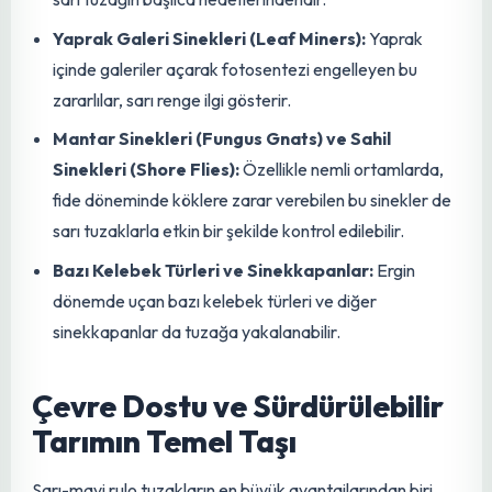
büyümeyi engelleyen ve virüs taşıyan afidlere karşı sarı
renk oldukça etkilidir.
Thripsler (Trips):
Hem sarı hem de mavi renge tepki
veren, ancak özellikle maviye güçlü çekim gösteren
thripsler, bitki dokularına zarar vererek deformasyon
ve lekelenmelere yol açar.
Beyazsinekler (Sera Beyazsineği, Pamuk
Beyazsineği):
Bitki özsuyunu emerek zayıflatan ve
'ballık' salgılayarak fumajine neden olan beyazsinekler,
sarı tuzağın başlıca hedeflerindendir.
Yaprak Galeri Sinekleri (Leaf Miners):
Yaprak
içinde galeriler açarak fotosentezi engelleyen bu
zararlılar, sarı renge ilgi gösterir.
Mantar Sinekleri (Fungus Gnats) ve Sahil
Sinekleri (Shore Flies):
Özellikle nemli ortamlarda,