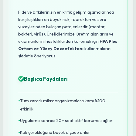
çevre dostu çözümü entegre etmesini şiddetle tavsiye
ediyorum. Unutmayalım ki, sağlıklı bitkiler, sağlıklı nesiller
demektir.
Uzman Tavsiyesi: HPA Plus
ile Maksimum Bitki
Koruması
Fide ve bitkilerinizin en kritik gelişim aşamalarında