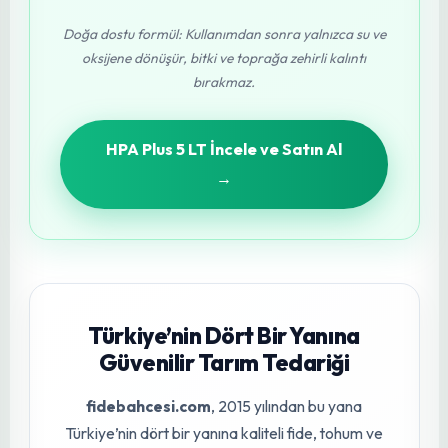
•
Verim kaybını azaltır, ürün kalitesini artırır
•
Sera demir aksamı ve sulama borularında
paslanma (korozyon) yapmaz
Güçlü Etken Maddeler
•
%15 Hidrojen Peroksit: Hücre duvarlarını parçalar
•
%15 Alkol Benzen Sülfonik Asit: Organik kirliliği
etkili şekilde çözer
•
%10 İzopropil Alkol + %5 Salisilik Asit: Ekstra güçlü
dezenfeksiyon
•
%10 Bağlayıcı Enzimler: Uzun süre kalıcılık sağlar