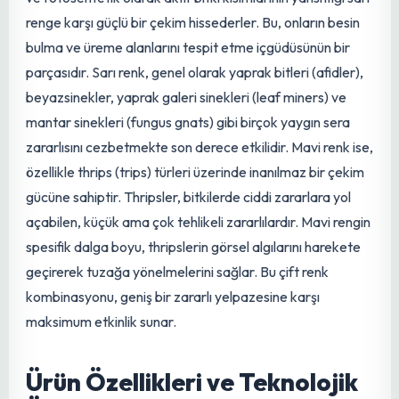
Çekiciliği
Sarı-mavi rulo tuzakların etkinliğinin temelinde,
böceklerin görme sistemleri ve renk algıları yatar. Çoğu
uçan zararlı, özellikle de bitki özsuyuyla beslenenler, genç
ve fotosentetik olarak aktif bitki kısımlarının yansıttığı sarı
renge karşı güçlü bir çekim hissederler. Bu, onların besin
bulma ve üreme alanlarını tespit etme içgüdüsünün bir
parçasıdır. Sarı renk, genel olarak yaprak bitleri (afidler),
beyazsinekler, yaprak galeri sinekleri (leaf miners) ve
mantar sinekleri (fungus gnats) gibi birçok yaygın sera
zararlısını cezbetmekte son derece etkilidir. Mavi renk ise,
özellikle thrips (trips) türleri üzerinde inanılmaz bir çekim
gücüne sahiptir. Thripsler, bitkilerde ciddi zararlara yol
açabilen, küçük ama çok tehlikeli
zararlılardır
. Mavi rengin
spesifik dalga boyu, thripslerin görsel algılarını harekete