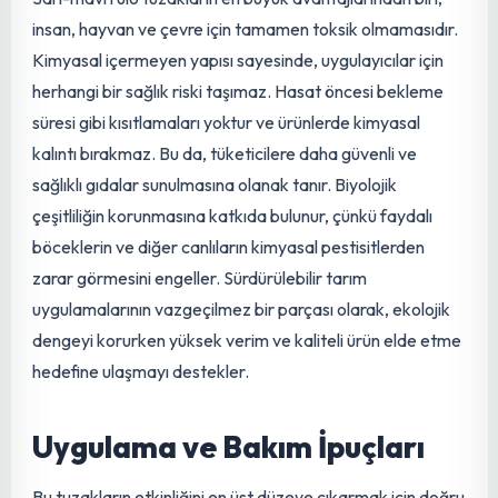
fide döneminde köklere zarar verebilen bu sinekler de
sarı tuzaklarla etkin bir şekilde kontrol edilebilir.
Bazı Kelebek Türleri ve Sinekkapanlar:
Ergin
dönemde uçan bazı kelebek türleri ve diğer
sinekkapanlar da tuzağa yakalanabilir.
Çevre Dostu ve Sürdürülebilir
Tarımın Temel Taşı
Sarı-mavi rulo tuzakların en büyük avantajlarından biri,
insan, hayvan ve çevre için tamamen toksik olmamasıdır.
Kimyasal içermeyen yapısı sayesinde, uygulayıcılar için
herhangi bir
sağlık
riski taşımaz. Hasat öncesi bekleme
süresi gibi kısıtlamaları yoktur ve ürünlerde kimyasal