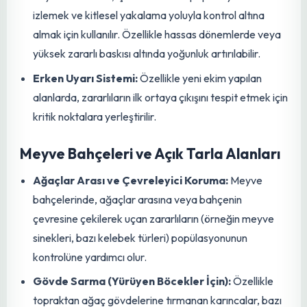
Seralar ve Örtü Altı Yetiştiricilik
Giriş ve Havalandırma Noktaları:
Zararlıların
seraya girişini engellemek için yan havalandırma
açıklıklarına ve giriş kapılarına gergin bir şekilde asılır.
Bu, bir “fiziksel bariyer” görevi görür.
Bitki Sıraları Arası:
Direkler arasına veya bitki sıraları
boyunca asılarak, içerideki zararlı popülasyonunu
izlemek ve kitlesel yakalama yoluyla kontrol altına
almak için kullanılır. Özellikle hassas dönemlerde veya
yüksek zararlı baskısı altında yoğunluk artırılabilir.
Erken Uyarı Sistemi:
Özellikle yeni ekim yapılan
alanlarda, zararlıların ilk ortaya çıkışını tespit etmek için
kritik noktalara yerleştirilir.