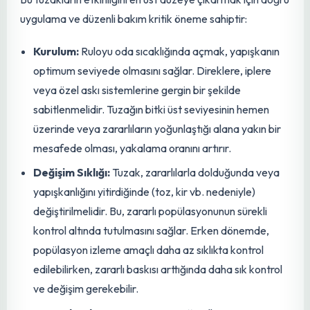
kalıntı bırakmaz. Bu da, tüketicilere daha güvenli ve
sağlıklı gıdalar sunulmasına olanak tanır. Biyolojik
çeşitliliğin korunmasına katkıda bulunur, çünkü faydalı
böceklerin ve diğer canlıların kimyasal pestisitlerden
zarar görmesini engeller. Sürdürülebilir
tarım
uygulamalarının vazgeçilmez bir parçası olarak, ekolojik
dengeyi korurken yüksek verim ve kaliteli
ürün
elde etme
hedefine ulaşmayı destekler.
Uygulama ve Bakım İpuçları
Bu tuzakların etkinliğini en üst düzeye çıkarmak için doğru
uygulama ve düzenli bakım kritik öneme sahiptir:
Kurulum:
Ruloyu oda sıcaklığında açmak, yapışkanın
optimum seviyede olmasını sağlar. Direklere, iplere