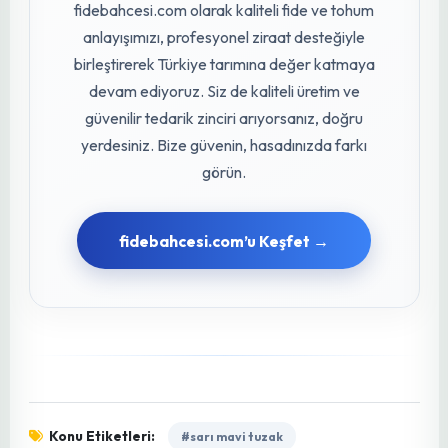
malzemeleri seçilerek siz değerli üreticilerimize
ulaştırılıyor. Kaliteden asla ödün vermiyor, her
siparişte aynı titizliği gösteriyoruz.
Üreticilerimizin ihtiyaç duyduğu her ürünü en
doğru şekilde temin etmek için sürekli Ar-Ge ve
saha çalışmaları yürütüyoruz.
Müşteri memnuniyetini her şeyin üstünde
tutuyor, siparişten teslimata kadar olan tüm
süreçte %100 güvenilirlik ve şeffaflık sağlıyoruz.
Hızlı kargo seçenekleri, doğru ürün garantisi,
zamanında teslimat ve ihtiyaç duyduğunuz her
an teknik destek ile yanınızdayız. Amacımız
sadece ürün tedarik etmek değil; sizin bereketli
hasatlar elde etmenize, maliyetlerinizi
düşürmenize ve tarımsal başarınızı uzun vadeli