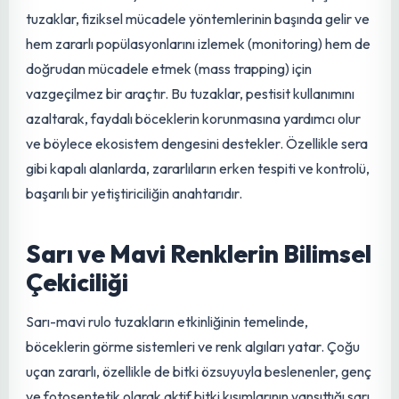
çeşitli mücadele yöntemlerinin akılcı bir kombinasyonunu
içeren holistik bir yaklaşımdır. Kimyasal mücadeleyi son
çare olarak gören IPM, biyolojik, kültürel, mekanik ve
fiziksel mücadele yöntemlerine öncelik verir. Yapışkan
tuzaklar, fiziksel mücadele yöntemlerinin başında gelir ve
hem zararlı popülasyonlarını izlemek (monitoring) hem de
doğrudan mücadele etmek (mass trapping) için
vazgeçilmez bir araçtır. Bu tuzaklar, pestisit kullanımını
azaltarak, faydalı böceklerin korunmasına yardımcı olur
ve böylece ekosistem dengesini destekler. Özellikle
sera
gibi kapalı alanlarda, zararlıların erken tespiti ve kontrolü,
başarılı bir yetiştiriciliğin anahtarıdır.
Sarı ve Mavi Renklerin Bilimsel