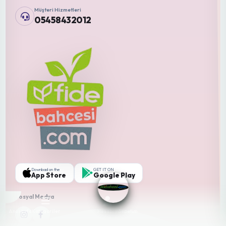
İletişim
Gizlilik Polikası
Blog
Hesabım
Fideler
Tohumlar
Aşılı Fide
Kavun Tohumu
Domates Fideleri
Domates Tohumu
Marul Fideleri
Biber Tohumu
Hıyar Fideleri
Karpuz Tohumu
Diğer Özel Sayfalar
Ekim Dikim Tablosu
Katalog
Sera Simülasyon
Zyrra Hastalık Tespiti