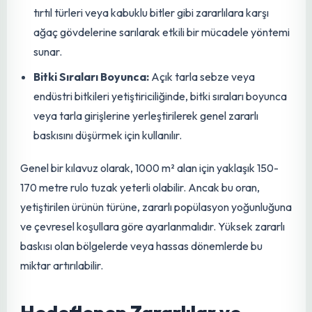
Meyve Bahçeleri ve Açık Tarla Alanları
Ağaçlar Arası ve Çevreleyici Koruma:
Meyve
bahçelerinde, ağaçlar arasına veya bahçenin
çevresine çekilerek uçan zararlıların (örneğin meyve
sinekleri, bazı kelebek türleri) popülasyonunun
kontrolüne yardımcı olur.
Gövde Sarma (Yürüyen Böcekler İçin):
Özellikle
topraktan ağaç gövdelerine tırmanan karıncalar, bazı
tırtıl türleri veya kabuklu bitler gibi zararlılara karşı
ağaç gövdelerine sarılarak etkili bir
mücadele
yöntemi
sunar.
Bitki Sıraları Boyunca:
Açık tarla sebze veya
endüstri
bitkileri
yetiştiriciliğinde, bitki sıraları boyunca
veya tarla girişlerine yerleştirilerek genel zararlı
baskısını düşürmek için kullanılır.