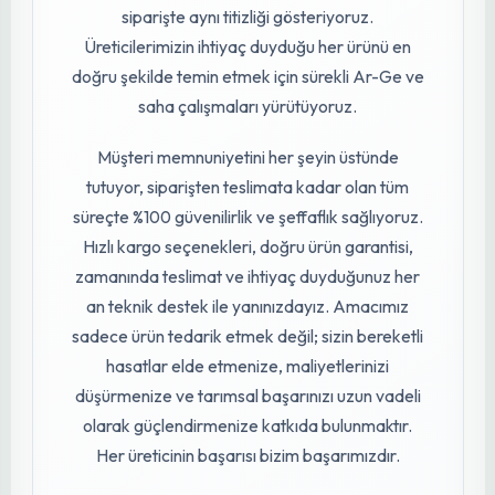
Türkiye’nin dört bir yanına kaliteli fide, tohum ve
tarım sarf malzemesi tedariği yapan köklü ve
güvenilir bir firmadır. Antalya merkezli olarak
başlayan yolculuğumuzda, bugün Türkiye’nin
her bölgesindeki üreticilere hızlı, güvenilir ve
kesintisiz hizmet sunuyoruz. Ülkemizin her
köşesindeki seralara, tarlalara, bahçelere ve
modern tarım işletmelerine aynı özen ve
kaliteyle ulaşıyoruz.
Alanında uzman profesyonel ziraat
mühendislerimizle birlikte hareket ediyor; her
bir fide ve tohumun sağlıklı, sertifikalı ve yüksek
verimli olmasına büyük özen gösteriyoruz.
Ürünlerimiz modern seralarda kontrollü
koşullarda üretiliyor, en iyi tohumlar ve sarf