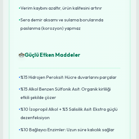
karşılaştıkları en büyük risk, topraktan ve sera
yüzeylerinden bulaşan patojenlerdir (mantar,
bakteri, virüs). Üreticilerimize, üretim alanlarını ve
ekipmanlarını hastalıklardan korumak için
HPA Plus
Ortam ve Yüzey Dezenfektanı
kullanmalarını
şiddetle öneriyoruz.
Başlıca Faydaları
•
Tüm zararlı mikroorganizmalara karşı %100
etkinlik
•
Uygulama sonrası 20+ saat aktif koruma sağlar
•
Kök çürüklüğünü büyük ölçüde önler