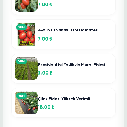
Karpuz Yetiştiriciliğinde Gübreleme Nasıl Yapılır
24 Haz 2026
YENİ
Marido F1 Köy Domatesi Fidesi
11.78 ₺