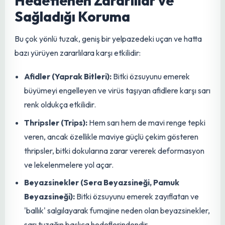
Genel bir kılavuz olarak, 1000 m² alan için yaklaşık 150-
170 metre rulo tuzak yeterli olabilir. Ancak bu oran,
yetiştirilen ürünün türüne, zararlı popülasyon yoğunluğuna
ve çevresel koşullara göre ayarlanmalıdır. Yüksek zararlı
baskısı olan bölgelerde veya hassas dönemlerde bu
miktar artırılabilir.
Hedeflenen Zararlılar ve
Sağladığı Koruma
Bu çok yönlü tuzak, geniş bir yelpazedeki uçan ve hatta
bazı yürüyen zararlılara karşı etkilidir:
Afidler (Yaprak Bitleri):
Bitki özsuyunu emerek